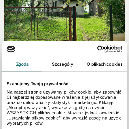
DOM NA SPRZEDAŻ
Zgoda
Szczegóły
O plikach cookies
Domek na wsi! Okolice Wolbromia!
Podlesice
|
80 m²
Szanujemy Twoją prywatność
Na naszej stronie używamy plików cookie, aby zapewnić
Ci najbardziej dopasowane wrażenia z jej użytkowania
190 000 PLN
oraz do celów analizy statystyk i marketingu. Klikając
„Akceptuj wszystkie”, wyrażasz zgodę na użycie
WSZYSTKICH plików cookie. Możesz jednak odwiedzić
„Ustawienia plików cookie”, aby wyrazić zgodę na użycie
wybranych plików.