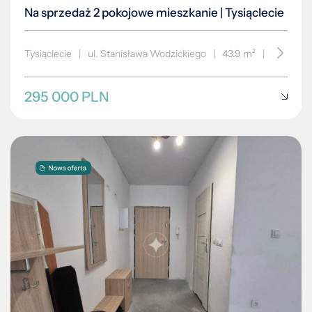
Na sprzedaż 2 pokojowe mieszkanie | Tysiąclecie
Tysiąclecie
|
ul. Stanisława Wodzickiego
|
43.9 m²
|
piętro 3/
295 000 PLN