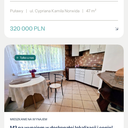
Puławy
|
ul. Cypriana Kamila Norwida
|
47 m²
320 000 PLN
MIESZKANIE NA WYNAJEM
M3 na wynajem w doskonałej lokalizacji i cenie!