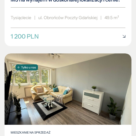
Tysiąclecie
|
ul. Obrońców Poczty Gdańskiej
|
49.5 m²
1 200 PLN
MIESZKANIE NA SPRZEDAŻ