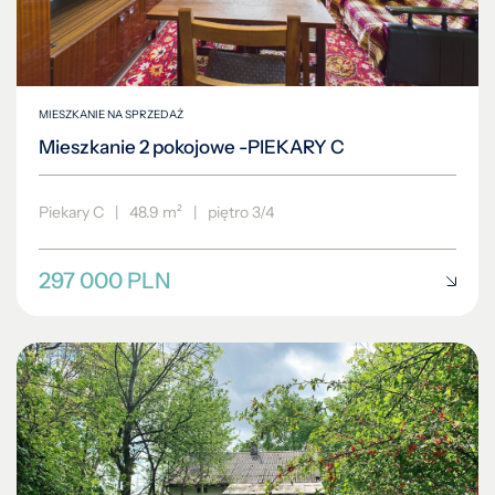
MIESZKANIE NA SPRZEDAŻ
Mieszkanie 2 pokojowe -PIEKARY C
Piekary C
|
48.9 m²
|
piętro 3/4
297 000 PLN