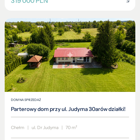
319 000 PLN
DOM NA SPRZEDAŻ
Parterowy dom przy ul. Judyma 30arów działki!
Chełm
|
ul. Dr Judyma
|
70 m²