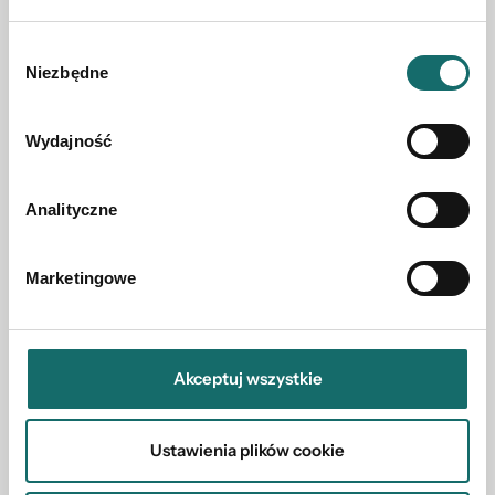
Wybór
Niezbędne
zgody
Wydajność
Analityczne
Marketingowe
DZIAŁKA NA SPRZEDAŻ
Działka budowlana koło Wolbromia
Akceptuj wszystkie
Lgota Wolbromska
|
550 m²
Ustawienia plików cookie