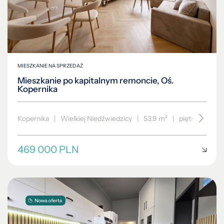
1952
1952
ROLNE
HALA
PRODUKCYJNA
1953
1953
POWIERZCHNIA
BIUROWA
1954
1954
1955
1955
MIESZKANIE NA SPRZEDAŻ
1956
1956
Mieszkanie po kapitalnym remoncie, Oś.
Kopernika
1957
1957
1958
1958
Kopernika
|
Wielkiej Niedźwiedzicy
|
53.9 m²
|
piętro 9/10
1959
1959
1960
1960
469 000 PLN
1961
1961
1962
1962
1963
1963
1964
1964