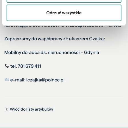
Łukasz Czajka będzie wspierał klientów w procesie
Odrzuć wszystkie
sprzedaży, zakupu i poszukiwania nieruchomości,
korzystając z doświadczenia oraz zaplecza sieci Północ.
Zapraszamy do współpracy z Łukaszem Czajką:
Mobilny doradca ds. nieruchomości – Gdynia
tel. 781 679 411
e-mail: lczajka@polnoc.pl
Wróć do listy artykułów