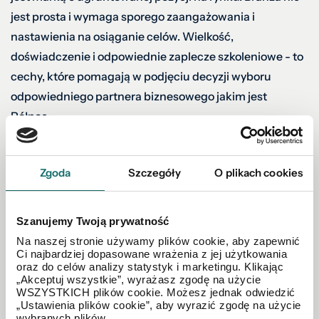
jest prosta i wymaga sporego zaangażowania i
nastawienia na osiąganie celów. Wielkość,
doświadczenie i odpowiednie zaplecze szkoleniowe - to
cechy, które pomagają w podjęciu decyzji wyboru
odpowiedniego partnera biznesowego jakim jest
Północ.
Co spowodowało, że wybrał Pan wariant współpracy
Franczyzę Mobilną?
Zgoda
Szczegóły
O plikach cookies
Wybrałem wariant współpracy Franczyzy Mobilnej, z
Szanujemy Twoją prywatność
uwagi na to, że jest to elastyczna forma współpracy.
Na naszej stronie używamy plików cookie, aby zapewnić
Prowadzę również inny biznes związany ze sprzedażą i
Ci najbardziej dopasowane wrażenia z jej użytkowania
montażem okien w Holandii, który pochłania mnie dość
oraz do celów analizy statystyk i marketingu. Klikając
„Akceptuj wszystkie”, wyrażasz zgodę na użycie
sporo czasu. Bardzo ważnym aspektem Franczyzy
WSZYSTKICH plików cookie. Możesz jednak odwiedzić
Mobilnej jest to, że nie jestem ograniczony do
„Ustawienia plików cookie”, aby wyrazić zgodę na użycie
wybranych plików.