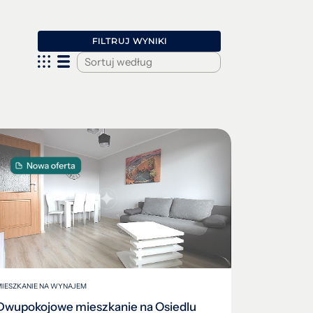
FILTRUJ WYNIKI
Data (najnowsze)
Data (najstarsze)
MIESZKANIE NA WYNAJEM
Dwupokojowe mieszkanie na Osiedlu