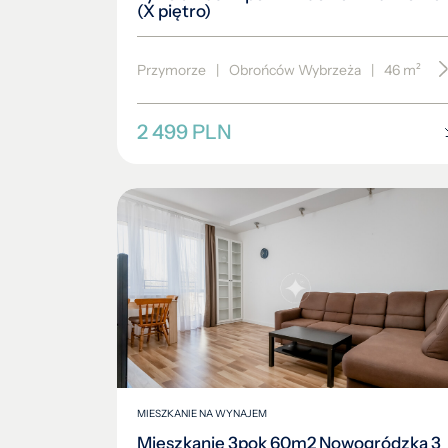
(X piętro)
Przymorze
|
Obrońców Wybrzeża
|
46 m²
|
2 499 PLN
MIESZKANIE NA WYNAJEM
Mieszkanie 3pok 60m2 Nowogródzka 3