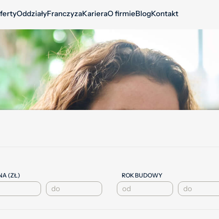
ferty
Oddziały
Franczyza
Kariera
O firmie
Blog
Kontakt
A (ZŁ)
ROK BUDOWY
1900
1900
1901
1901