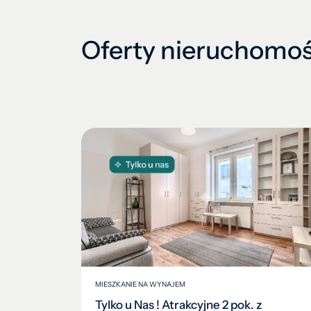
16
17
18
Oferty nieruchomoś
19
2
21
22
23
24
25
26
27
28
29
3
MIESZKANIE NA WYNAJEM
Tylko u Nas ! Atrakcyjne 2 pok. z