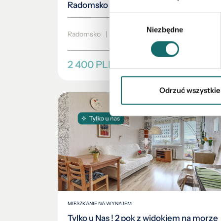
Radomsko
Wybór
Niezbędne
zgody
Radomsko
|
ul. Bartłomieja Ormana
|
45.25 m
2 400 PLN
Odrzuć wszystkie
MIESZKANIE NA WYNAJEM
Tylko u Nas ! 2 pok z widokiem na morze