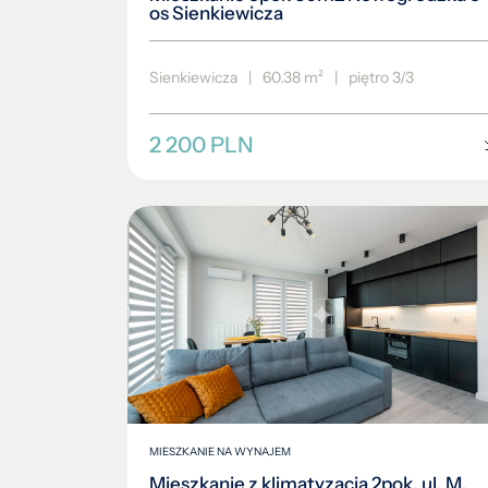
os Sienkiewicza
Sienkiewicza
|
60.38 m²
|
piętro 3/3
2 200 PLN
MIESZKANIE NA WYNAJEM
Mieszkanie z klimatyzacją 2pok, ul. M.