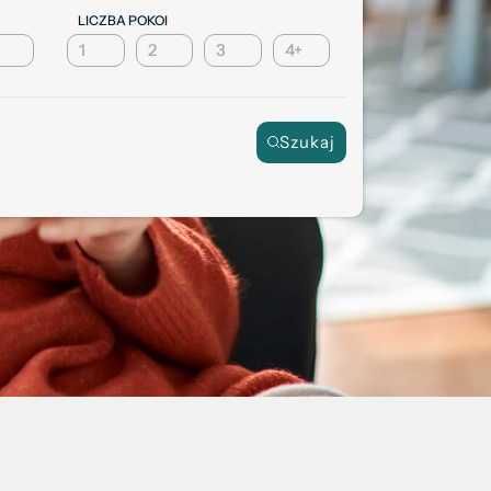
LICZBA POKOI
1
2
3
4+
NR OFERTY
Szukaj
0