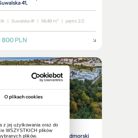
Suwalska 41,
Ełk
|
Suwalska 41
|
56.49 m²
|
piętro 2/2
1 800 PLN
O plikach cookies
 z jej użytkowania oraz do
MIESZKANIE NA WYNAJEM
życie WSZYSTKICH plików
Tylko u Nas - Apartament - Nadmorski
wybranych plików.