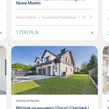
Nowe Miasto
2014
2014
2015
2015
2016
2016
Nowe Miasto
|
Kazimierza Pułaskiego
|
28.26 m²
|
piętr
2017
2017
2018
2018
1 700 PLN
2019
2019
2020
2020
2021
2021
2022
2022
2023
2023
2024
2024
2025
2025
DOM NA WYNAJEM
Bliźniak na wynajem | Garaż | Ogródek |