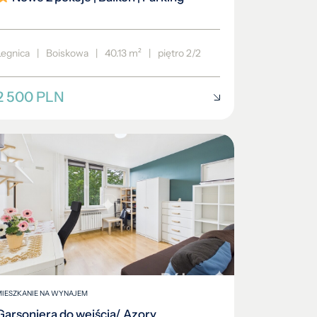
o 3/3
Legnica
|
Boiskowa
|
40.13 m²
|
piętro 2/2
2 500 PLN
MIESZKANIE NA WYNAJEM
Garsoniera do wejścia/ Azory