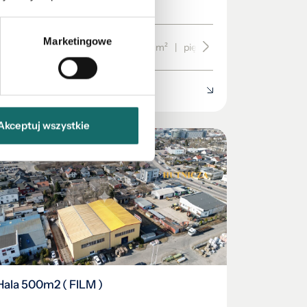
Dwór
Marketingowe
Brzeźno
|
Nadmorski Dwór
|
55.4 m²
|
piętro 3/3
3 999 PLN
Akceptuj wszystkie
Hala 500m2 ( FILM )