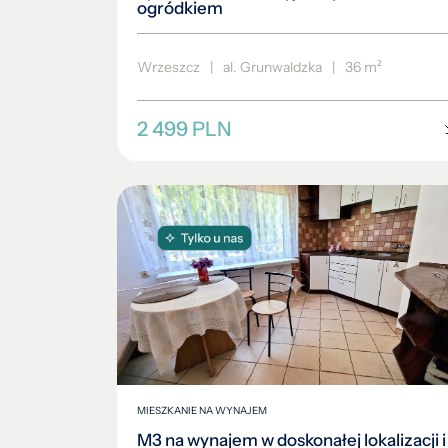
ogródkiem
Wrzeszcz
|
al. Grunwaldzka
|
36 m²
2 499 PLN
MIESZKANIE NA WYNAJEM
M3 na wynajem w doskonałej lokalizacji i