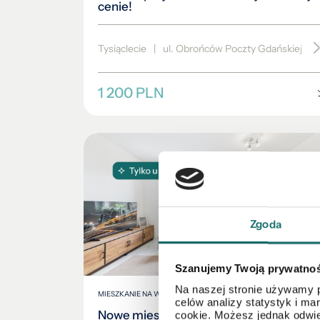
cenie!
Tysiąclecie
|
ul. Obrońców Poczty Gdańskiej
|
1 200 PLN
Zgoda
Szanujemy Twoją prywatno
Na naszej stronie używamy p
MIESZKANIE NA WYNAJEM
celów analizy statystyk i m
Nowe mieszkanie na wynajem –
cookie. Możesz jednak odwie