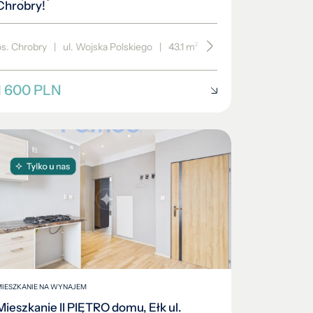
Chrobry!
os. Chrobry
|
ul. Wojska Polskiego
|
43.1 m²
|
piętro 3/4
1 600 PLN
MIESZKANIE NA WYNAJEM
Mieszkanie II PIĘTRO domu, Ełk ul.