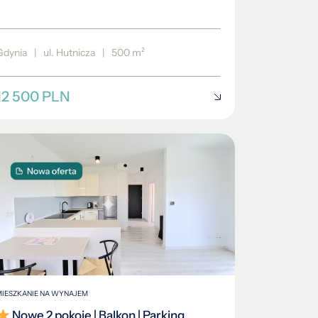
Gdynia
|
ul. Hutnicza
|
500 m²
12 500 PLN
MIESZKANIE NA WYNAJEM
Nowe 2 pokoje | Balkon | Parking