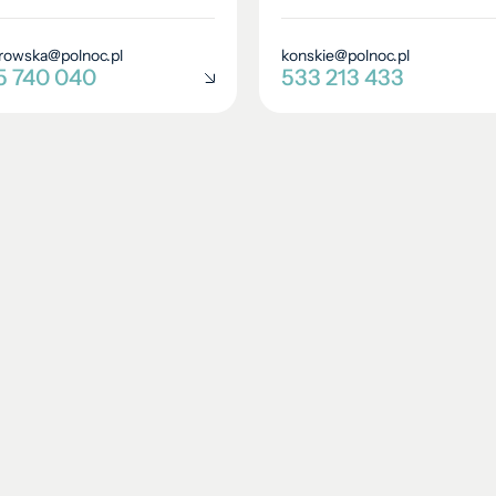
rowska@polnoc.pl
konskie@polnoc.pl
5 740 040
533 213 433