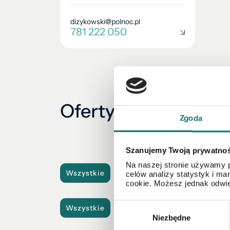
dizykowski@polnoc.pl
781 222 050
Oferty oddziału
Zgoda
Szanujemy Twoją prywatno
Na naszej stronie używamy p
Wszystkie
Mieszkania
Domy
Dzi
celów analizy statystyk i m
cookie. Możesz jednak odwie
Wybór
Wszystkie
Sprzedaż
Najem
Niezbędne
zgody