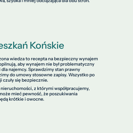
, szybka i mniej obciążająca dla obu stron.
szkań Końskie
zona wiedza to recepta na bezpieczny wynajem
opilnują, aby wynajem nie był problematyczny
i dla najemcy. Sprawdzimy stan prawny
zimy do umowy stosowne zapisy. Wszystko po
ji czuły się bezpiecznie.
ali nieruchomości, z którymi współpracujemy,
 może mieć pewność, że poszukiwania
dą krótkie i owocne.