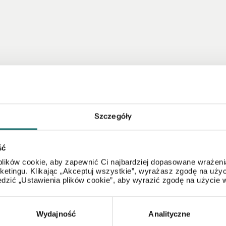
Szczegóły
ść
lików cookie, aby zapewnić Ci najbardziej dopasowane wrażenia
ałki
Lokale
Obiekty
Magazyny
arketingu. Klikając „Akceptuj wszystkie”, wyrażasz zgodę na u
dzić „Ustawienia plików cookie”, aby wyrazić zgodę na użycie 
Wydajność
Analityczne