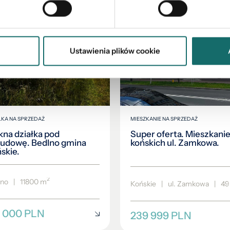
Ustawienia plików cookie
ŁKA NA SPRZEDAŻ
MIESZKANIE NA SPRZEDAŻ
kna działka pod
Super oferta. Mieszkani
udowę. Bedlno gmina
końskich ul. Zamkowa.
skie.
2
lno
|
11800 m
Końskie
|
ul. Zamkowa
|
49
6 000 PLN
239 999 PLN