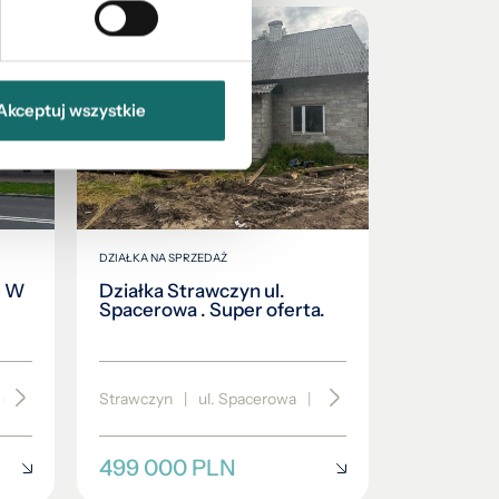
Akceptuj wszystkie
DZIAŁKA NA SPRZEDAŻ
e W
Działka Strawczyn ul.
Spacerowa . Super oferta.
2
 m²
|
piętro 4
Strawczyn
|
ul. Spacerowa
|
6000 m
499 000 PLN