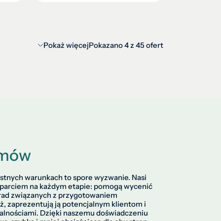
Pokaż więcej
Pokazano
4
z
45
ofert
omów
tnych warunkach to spore wyzwanie. Nasi
sparciem na każdym etapie: pomogą wycenić
orad związanych z przygotowaniem
, zaprezentują ją potencjalnym klientom i
malnościami. Dzięki naszemu doświadczeniu