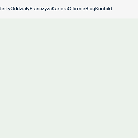
ferty
Oddziały
Franczyza
Kariera
O firmie
Blog
Kontakt