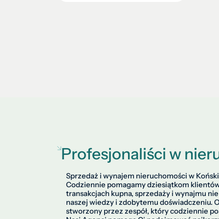
Profesjonaliści w ni
Sprzedaż i wynajem nieruchomości w Końskic
Codziennie pomagamy dziesiątkom klientó
transakcjach kupna, sprzedaży i wynajmu ni
naszej wiedzy i zdobytemu doświadczeniu. O
stworzony przez zespół, który codziennie p