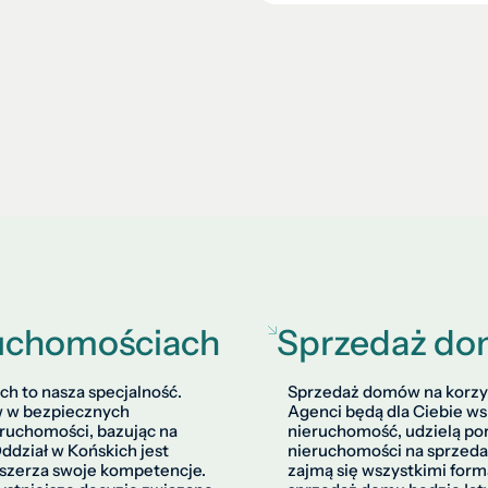
eruchomościach
Sprzedaż d
h to nasza specjalność.
Sprzedaż domów na korzys
w w bezpiecznych
Agenci będą dla Ciebie w
eruchomości, bazując na
nieruchomość, udzielą p
ddział w Końskich jest
nieruchomości na sprzedaż
oszerza swoje kompetencje.
zajmą się wszystkimi for