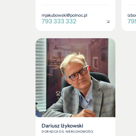
mjakubowski@polnoc.pl
izbo
793 333 332
79
Dariusz Iżykowski
DORADCA DS. NIERUCHOMOŚCI