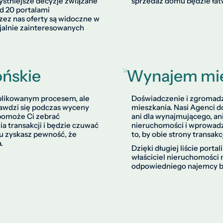
stniejsze decyzje związane
sprzedaż domu będzie łatwa
d 20 portalami
zez nas oferty są widoczne w
cjalnie zainteresowanych
ońskie
Wynajem mie
plikowanym procesem, ale
Doświadczenie i zgromad
rawdzi się podczas wyceny
mieszkania. Nasi Agenci d
 pomoże Ci zebrać
ani dla wynajmującego, an
 transakcji i będzie czuwać
nieruchomości i wprowad
u zyskasz pewność, że
to, by obie strony transakc
a.
Dzięki długiej liście port
właściciel nieruchomości
odpowiedniego najemcy bę