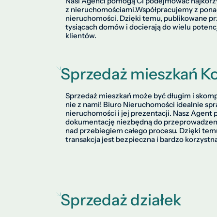
Nasi Agenci pomogą Ci podejmować najkorzy
z nieruchomościami.
Współpracujemy z pona
nieruchomości. Dzięki temu, publikowane pr
tysiącach domów i docierają do wielu poten
klientów.
Sprzedaż mieszkań K
Sprzedaż mieszkań może być długim i skom
nie z nami! Biuro Nieruchomości idealnie sp
nieruchomości i jej prezentacji. Nasz Agent
dokumentację niezbędną do przeprowadzenia
nad przebiegiem całego procesu. Dzięki tem
transakcja jest bezpieczna i bardzo korzystn
Sprzedaż działek