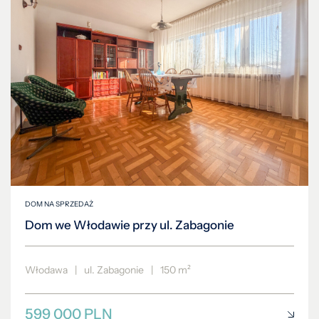
DOM NA SPRZEDAŻ
Dom we Włodawie przy ul. Zabagonie
Włodawa
|
ul. Zabagonie
|
150 m²
599 000 PLN