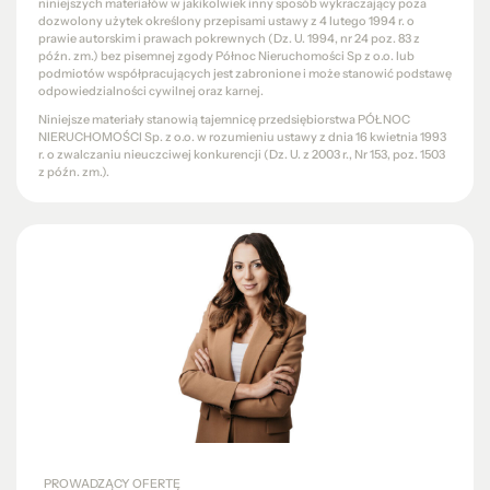
niniejszych materiałów w jakikolwiek inny sposób wykraczający poza
dozwolony użytek określony przepisami ustawy z 4 lutego 1994 r. o
prawie autorskim i prawach pokrewnych (Dz. U. 1994, nr 24 poz. 83 z
późn. zm.) bez pisemnej zgody Północ Nieruchomości Sp z o.o. lub
podmiotów współpracujących jest zabronione i może stanowić podstawę
odpowiedzialności cywilnej oraz karnej.
Niniejsze materiały stanowią tajemnicę przedsiębiorstwa PÓŁNOC
NIERUCHOMOŚCI Sp. z o.o. w rozumieniu ustawy z dnia 16 kwietnia 1993
r. o zwalczaniu nieuczciwej konkurencji (Dz. U. z 2003 r., Nr 153, poz. 1503
z późn. zm.).
PROWADZĄCY OFERTĘ