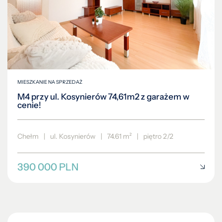
MIESZKANIE NA SPRZEDAŻ
M4 przy ul. Kosynierów 74,61m2 z garażem w
cenie!
Chełm
|
ul. Kosynierów
|
74.61 m²
|
piętro 2/2
390 000 PLN