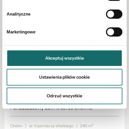
Analityczne
Marketingowe
Akceptuj wszystkie
Ustawienia plików cookie
Odrzuć wszystkie
DOM NA SPRZEDAŻ
Ponadczasowy dom w sercu Chełma
Chełm
|
ul. Kazimierza Wielkiego
|
240 m²