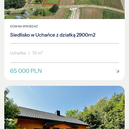
DOM NA SPRZEDAŻ
Siedlisko w Uchańce z działką 2900m2
Uchańka
|
70 m²
65 000 PLN