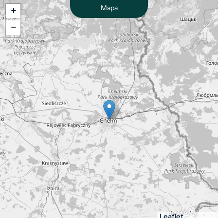
Mapa
+
−
Leaflet