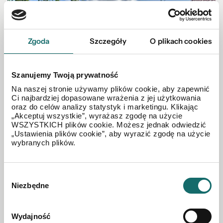
Zgoda
Szczegóły
O plikach cookies
Szanujemy Twoją prywatność
Na naszej stronie używamy plików cookie, aby zapewnić
Ci najbardziej dopasowane wrażenia z jej użytkowania
oraz do celów analizy statystyk i marketingu. Klikając
„Akceptuj wszystkie”, wyrażasz zgodę na użycie
WSZYSTKICH plików cookie. Możesz jednak odwiedzić
„Ustawienia plików cookie”, aby wyrazić zgodę na użycie
DOM NA SPRZEDAŻ
wybranych plików.
Dom 50 m² | działka | Chełm, ul. Trubakowska
Wybór
Niezbędne
Chełm
|
ul. Trubakowska
|
50 m²
zgody
193 000 PLN
Wydajność