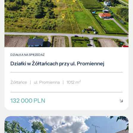
DZIAŁKA NA SPRZEDAŻ
Działki w Żółtańcach przy ul. Promiennej
2
Żółtańce
|
ul. Promienna
|
1012 m
132 000 PLN