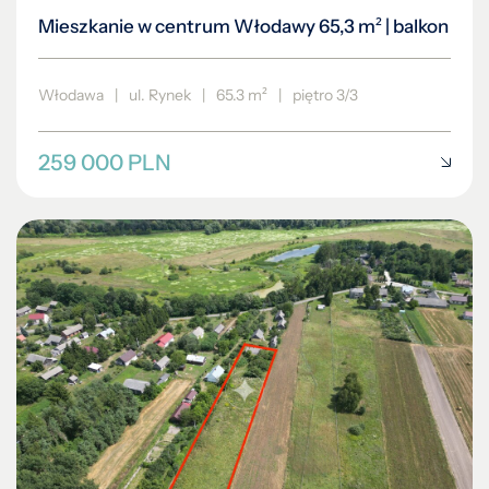
Mieszkanie w centrum Włodawy 65,3 m² | balkon
Włodawa
|
ul. Rynek
|
65.3 m²
|
piętro 3/3
259 000 PLN