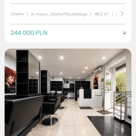
Chełm
|
al. marsz. Józefa Piłsudskiego
|
48.2 m²
|
piętro 4/4
244 000 PLN