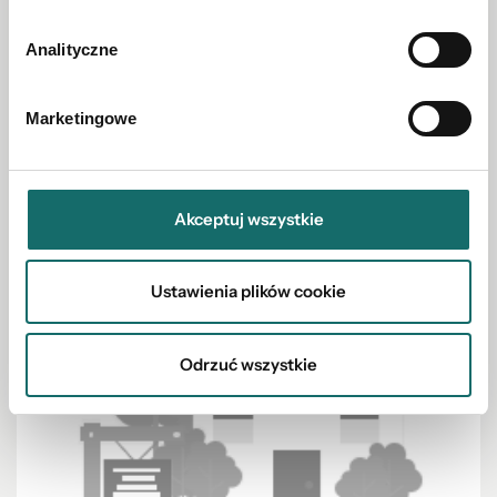
Nowogrodziec
|
ul. Podleśna
|
550 m²
Analityczne
1 450 000 PLN
Marketingowe
Akceptuj wszystkie
Ustawienia plików cookie
Odrzuć wszystkie