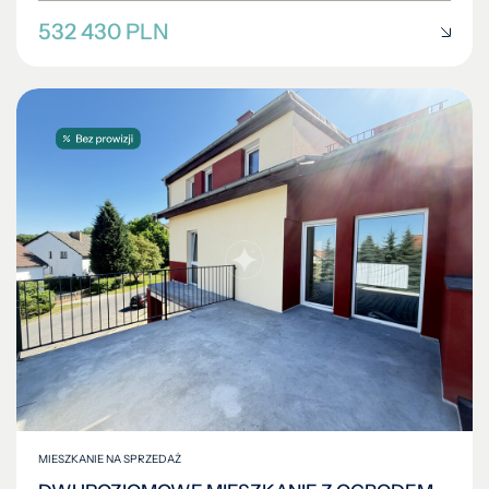
MIESZKANIE NA SPRZEDAŻ
DWUPOZIOMOWE MIESZKANIE Z OGRODEM
Bolesławiec
|
ul. Czerwonych Maków
|
105 m²
|
piętro 1/2