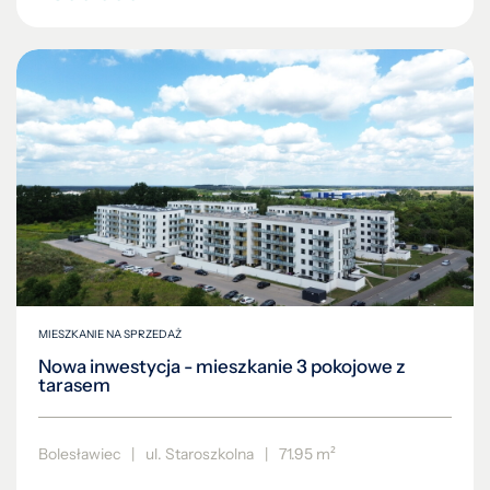
MIESZKANIE NA SPRZEDAŻ
Nowa inwestycja - mieszkanie 3 pokojowe z
tarasem
Bolesławiec
|
ul. Staroszkolna
|
71.95 m²
532 430 PLN