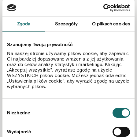
2
Wykroty
|
ul. Mikołaja Kopernika
|
6841 m
Zgoda
Szczegóły
O plikach cookies
135 000 PLN
Szanujemy Twoją prywatność
Na naszej stronie używamy plików cookie, aby zapewnić
Ci najbardziej dopasowane wrażenia z jej użytkowania
oraz do celów analizy statystyk i marketingu. Klikając
„Akceptuj wszystkie”, wyrażasz zgodę na użycie
WSZYSTKICH plików cookie. Możesz jednak odwiedzić
„Ustawienia plików cookie”, aby wyrazić zgodę na użycie
wybranych plików.
Wybór
Niezbędne
zgody
Obiekt z dużym potencjałem w Nowogrodźcu!
Wydajność