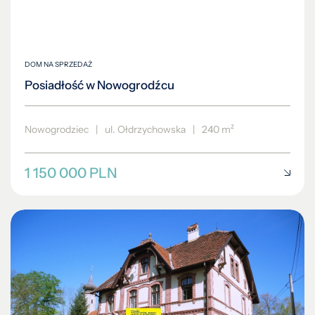
Posiadłość w Nowogrodźcu
Nowogrodziec
|
ul. Ołdrzychowska
|
240 m²
1 150 000 PLN