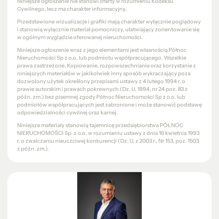
Niniejsze ogłoszenie nie stanowi oferty w rozumieniu Kodeksu
Cywilnego, lecz ma charakter informacyjny.
Przedstawione wizualizacje i grafiki mają charakter wyłącznie poglądowy
i stanowią wyłącznie materiał pomocniczy, ułatwiający zorientowanie się
w ogólnym wyglądzie oferowanej nieruchomości.
Niniejsze ogłoszenie wraz z jego elementami jest własnością Północ
Nieruchomości Sp z o.o. lub podmiotu współpracującego. Wszelkie
prawa zastrzeżone. Kopiowanie, rozpowszechnianie oraz korzystanie z
niniejszych materiałów w jakikolwiek inny sposób wykraczający poza
dozwolony użytek określony przepisami ustawy z 4 lutego 1994 r. o
prawie autorskim i prawach pokrewnych (Dz. U. 1994, nr 24 poz. 83 z
późn. zm.) bez pisemnej zgody Północ Nieruchomości Sp z o.o. lub
podmiotów współpracujących jest zabronione i może stanowić podstawę
odpowiedzialności cywilnej oraz karnej.
Niniejsze materiały stanowią tajemnicę przedsiębiorstwa PÓŁNOC
NIERUCHOMOŚCI Sp. z o.o. w rozumieniu ustawy z dnia 16 kwietnia 1993
r. o zwalczaniu nieuczciwej konkurencji (Dz. U. z 2003 r., Nr 153, poz. 1503
z późn. zm.).