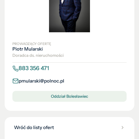
PROWADZĄCY OFERTĘ
Piotr Mularski
Doradca ds. nieruchomości
883 356 471
pmularski@polnoc.pl
Oddział Bolesławiec
Wróć do listy ofert