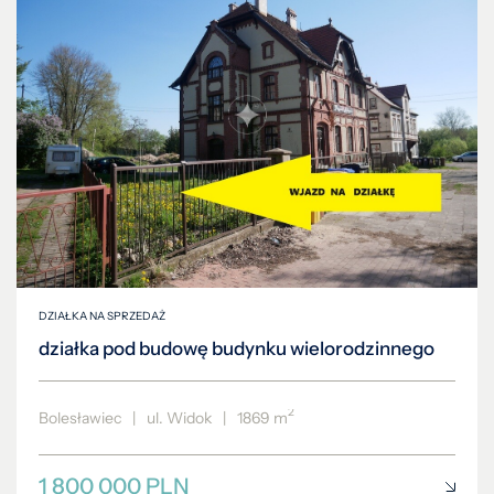
DZIAŁKA NA SPRZEDAŻ
działka pod budowę budynku wielorodzinnego
2
Bolesławiec
|
ul. Widok
|
1869 m
1 800 000 PLN