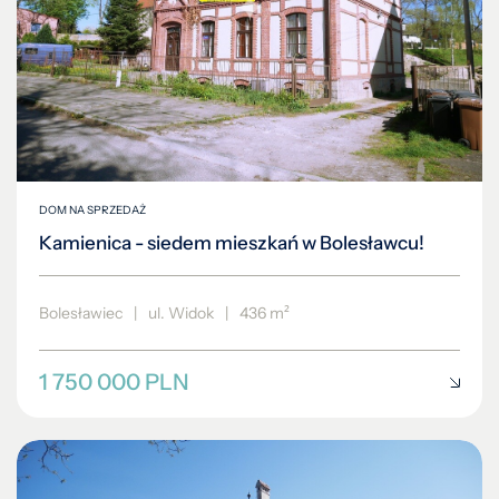
DOM NA SPRZEDAŻ
Kamienica - siedem mieszkań w Bolesławcu!
Bolesławiec
|
ul. Widok
|
436 m²
1 750 000 PLN