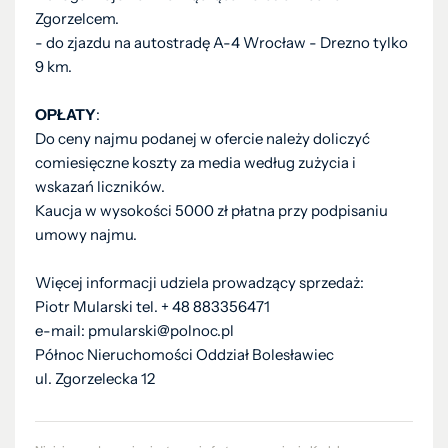
Zgorzelcem.
- do zjazdu na autostradę A-4 Wrocław - Drezno tylko
9 km.
OPŁATY
:
Do ceny najmu podanej w ofercie należy doliczyć
comiesięczne koszty za media według zużycia i
wskazań liczników.
Kaucja w wysokości 5000 zł płatna przy podpisaniu
umowy najmu.
Więcej informacji udziela prowadzący sprzedaż:
Piotr Mularski tel. + 48 883356471
e-mail: pmularski@polnoc.pl
Północ Nieruchomości Oddział Bolesławiec
ul. Zgorzelecka 12