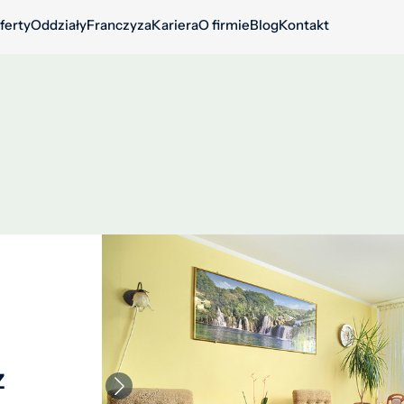
ferty
Oddziały
Franczyza
Kariera
O firmie
Blog
Kontakt
z