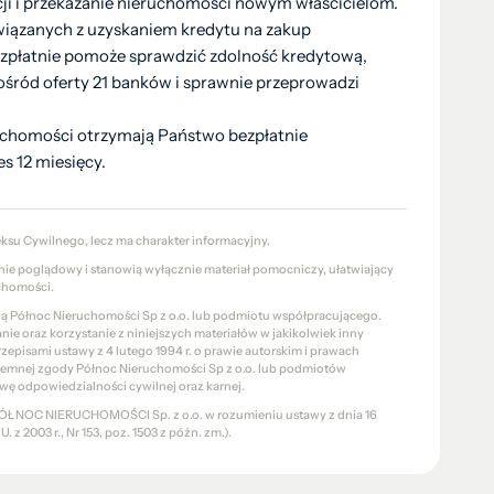
sakcji i przekazanie nieruchomości nowym właścicielom.
iązanych z uzyskaniem kredytu na zakup
zpłatnie pomoże sprawdzić zdolność kredytową,
ośród oferty 21 banków i sprawnie przeprowadzi
uchomości otrzymają Państwo bezpłatnie
s 12 miesięcy.
eksu Cywilnego, lecz ma charakter informacyjny.
znie poglądowy i stanowią wyłącznie materiał pomocniczy, ułatwiający
chomości.
cią Północ Nieruchomości Sp z o.o. lub podmiotu współpracującego.
e oraz korzystanie z niniejszych materiałów w jakikolwiek inny
pisami ustawy z 4 lutego 1994 r. o prawie autorskim i prawach
pisemnej zgody Północ Nieruchomości Sp z o.o. lub podmiotów
wę odpowiedzialności cywilnej oraz karnej.
a PÓŁNOC NIERUCHOMOŚCI Sp. z o.o. w rozumieniu ustawy z dnia 16
 z 2003 r., Nr 153, poz. 1503 z późn. zm.).