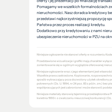
oferty i jej prezentacji po finalizację tran
Pomagamy we wszelkich formalnościach zw
nieruchomości. Nasz doradca kredytowy be
przedstawi najkorzystniejszą propozycję sp
Państwa przez proces realizacji kredytu.
Dodatkowo przy kredytowaniu z nami nier
ubezpieczenie nieruchomości w PZU na okre
Niniejsze ogłoszenie nie stanowi oferty w rozumieniu Kod
Przedstawione wizualizacje i grafiki mają charakter wyłąc
zorientowanie się w ogólnym wyglądzie oferowanej nieru
Niniejsze ogłoszenie wraz z jego elementami jest własnoś
Wszelkie prawa zastrzeżone. Kopiowanie, rozpowszechniani
sposób wykraczający poza dozwolony użytek określony prze
pokrewnych (Dz. U. 1994, nr 24 poz. 83 z późn. zm.) bez 
współpracujących jest zabronione i może stanowić podsta
Niniejsze materiały stanowią tajemnicę przedsiębiorstw
kwietnia 1993 r. o zwalczaniu nieuczciwej konkurencji (Dz. U.