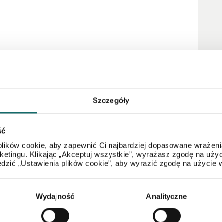
odarcze.
Szczegóły
pośrednim wjazdem i dostępem do drogi publicznej
ść
lików cookie, aby zapewnić Ci najbardziej dopasowane wrażenia
-zachodniej, nasłoneczniony, ogrodzony.
arketingu. Klikając „Akceptuj wszystkie”, wyrażasz zgodę na u
dzić „Ustawienia plików cookie”, aby wyrazić zgodę na użycie 
ostki brukowej.
u w technologii tradycyjnej (cegła),
Wydajność
Analityczne
 dach, okna, komin, instalacje).