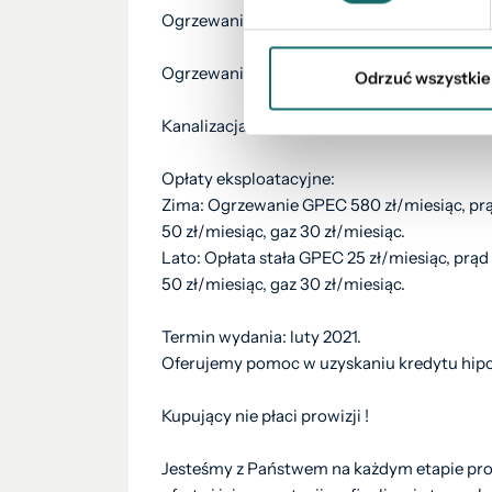
Ogrzewanie budynku: z sieci miejskiej oraz
Ogrzewanie wody: piecyk gazowy.
Odrzuć wszystkie
Kanalizacja: Miejska.
Opłaty eksploatacyjne:
Zima: Ogrzewanie GPEC 580 zł/miesiąc, prą
50 zł/miesiąc, gaz 30 zł/miesiąc.
Lato: Opłata stała GPEC 25 zł/miesiąc, prąd
50 zł/miesiąc, gaz 30 zł/miesiąc.
Termin wydania: luty 2021.
Oferujemy pomoc w uzyskaniu kredytu hipo
Kupujący nie płaci prowizji !
Jesteśmy z Państwem na każdym etapie pr