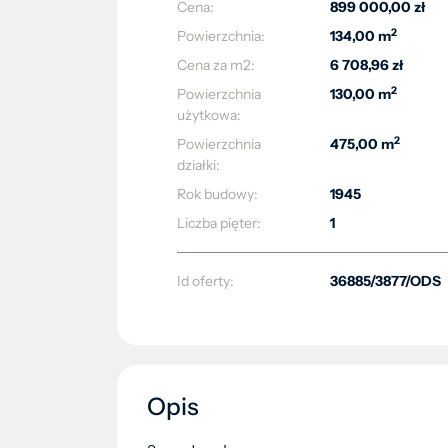
Cena:
899 000,00 zł
2
Powierzchnia:
134,00 m
Cena za m2:
6 708,96 zł
2
Powierzchnia
130,00 m
użytkowa:
2
Powierzchnia
475,00 m
działki:
Rok budowy:
1945
Liczba pięter:
1
Id oferty:
36885/3877/ODS
Opis