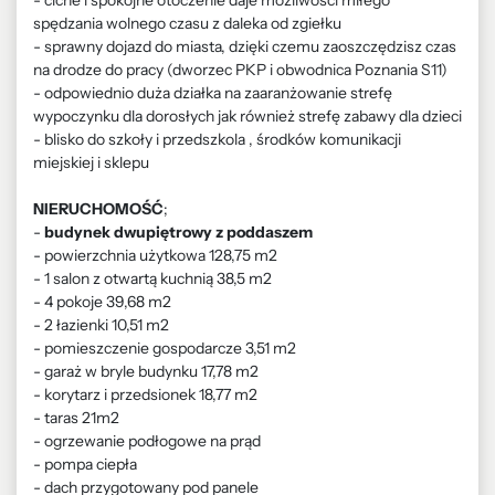
- ciche i spokojne otoczenie daje możliwości miłego
spędzania wolnego czasu z daleka od zgiełku
- sprawny dojazd do miasta, dzięki czemu zaoszczędzisz czas
na drodze do pracy (dworzec PKP i obwodnica Poznania S11)
- odpowiednio duża działka na zaaranżowanie strefę
wypoczynku dla dorosłych jak również strefę zabawy dla dzieci
- blisko do szkoły i przedszkola , środków komunikacji
miejskiej i sklepu
NIERUCHOMOŚĆ
;
-
budynek dwupiętrowy z poddaszem
- powierzchnia użytkowa 128,75 m2
- 1 salon z otwartą kuchnią 38,5 m2
- 4 pokoje 39,68 m2
- 2 łazienki 10,51 m2
- pomieszczenie gospodarcze 3,51 m2
- garaż w bryle budynku 17,78 m2
- korytarz i przedsionek 18,77 m2
- taras 21m2
- ogrzewanie podłogowe na prąd
- pompa ciepła
- dach przygotowany pod panele