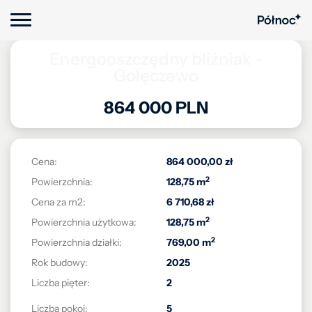
Energooszczędny bliźniak -
Golęczewo
864 000 PLN
Cena:
864 000,00 zł
2
Powierzchnia:
128,75 m
Cena za m2:
6 710,68 zł
2
Powierzchnia użytkowa:
128,75 m
2
Powierzchnia działki:
769,00 m
Rok budowy:
2025
Liczba pięter:
2
Liczba pokoi:
5