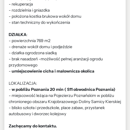
- rekuperacja
- rozdzielnia i gniazdka
- położona kostka brukowa wokół domu
- stan techniczny do wykończenia
DZIAŁKA
:
- powierzchnia 769 m2
- drenaże wokół domu i podjeździe
- działka ogrodzona siadką
- brak nasadzeń -możliwość pełnej aranżacji ogrodu
przydomowego
-
umiejscowienie cicha i malownicza okolica
LOKALIZACJA:
-
w pobliżu Poznania 20 min ( S11 obwodnica Poznania)
- miejscowość leżąca na Pojezierzu Poznańskim w pobliżu
chronionego obszaru Krajobrazowego Doliny Samicy Kierskiej
- blisko szkoła i przedszkole, place zabaw, przystanek
autobusowy i dworzec kolejowy
Zachęcamy do kontaktu.