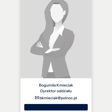
Bogumiła Kmieciak
Dyrektor oddziału
bkmieciak@polnoc.pl
510 060 862