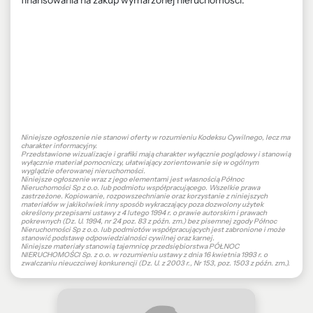
finansowania na zakup wymarzonej nieruchomości.
Niniejsze ogłoszenie nie stanowi oferty w rozumieniu Kodeksu Cywilnego, lecz ma
charakter informacyjny.
Przedstawione wizualizacje i grafiki mają charakter wyłącznie poglądowy i stanowią
wyłącznie materiał pomocniczy, ułatwiający zorientowanie się w ogólnym
wyglądzie oferowanej nieruchomości.
Niniejsze ogłoszenie wraz z jego elementami jest własnością Północ
Nieruchomości Sp z o.o. lub podmiotu współpracującego. Wszelkie prawa
zastrzeżone. Kopiowanie, rozpowszechnianie oraz korzystanie z niniejszych
materiałów w jakikolwiek inny sposób wykraczający poza dozwolony użytek
określony przepisami ustawy z 4 lutego 1994 r. o prawie autorskim i prawach
pokrewnych (Dz. U. 1994, nr 24 poz. 83 z późn. zm.) bez pisemnej zgody Północ
Nieruchomości Sp z o.o. lub podmiotów współpracujących jest zabronione i może
stanowić podstawę odpowiedzialności cywilnej oraz karnej.
Niniejsze materiały stanowią tajemnicę przedsiębiorstwa PÓŁNOC
NIERUCHOMOŚCI Sp. z o.o. w rozumieniu ustawy z dnia 16 kwietnia 1993 r. o
zwalczaniu nieuczciwej konkurencji (Dz. U. z 2003 r., Nr 153, poz. 1503 z późn. zm.).