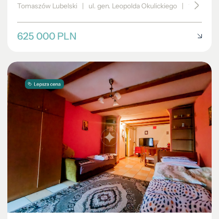
Tomaszów Lubelski
|
ul. gen. Leopolda Okulickiego
|
183 m²
625 000 PLN