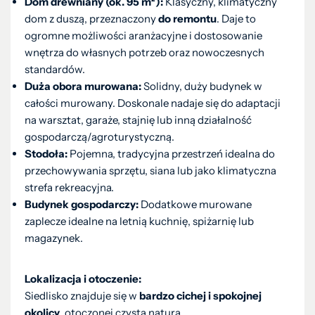
Dom drewniany (ok. 95 m²):
Klasyczny, klimatyczny
dom z duszą, przeznaczony
do remontu
. Daje to
ogromne możliwości aranżacyjne i dostosowanie
wnętrza do własnych potrzeb oraz nowoczesnych
standardów.
Duża obora murowana:
Solidny, duży budynek w
całości murowany. Doskonale nadaje się do adaptacji
na warsztat, garaże, stajnię lub inną działalność
gospodarczą/agroturystyczną.
Stodoła:
Pojemna, tradycyjna przestrzeń idealna do
przechowywania sprzętu, siana lub jako klimatyczna
strefa rekreacyjna.
Budynek gospodarczy:
Dodatkowe murowane
zaplecze idealne na letnią kuchnię, spiżarnię lub
magazynek.
Lokalizacja i otoczenie:
Siedlisko znajduje się w
bardzo cichej i spokojnej
okolicy
, otoczonej czystą naturą