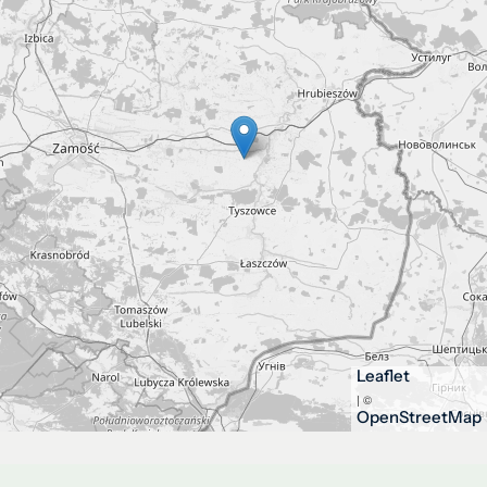
Leaflet
| ©
OpenStreetMap