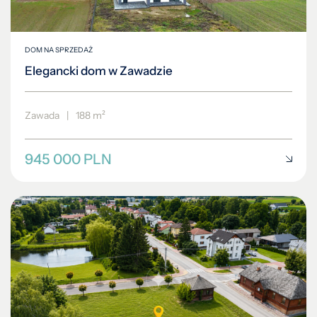
DOM NA SPRZEDAŻ
Elegancki dom w Zawadzie
Zawada
|
188 m²
945 000 PLN