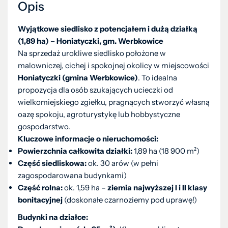
Opis
Wyjątkowe siedlisko z potencjałem i dużą działką
(1,89 ha) – Honiatyczki, gm. Werbkowice
Na sprzedaż urokliwe siedlisko położone w
malowniczej, cichej i spokojnej okolicy w miejscowości
Honiatyczki (gmina Werbkowice)
. To idealna
propozycja dla osób szukających ucieczki od
wielkomiejskiego zgiełku, pragnących stworzyć własną
oazę spokoju, agroturystykę lub hobbystyczne
gospodarstwo.
Kluczowe informacje o nieruchomości:
Powierzchnia całkowita działki:
1,89 ha (18 900 m²)
Część siedliskowa:
ok. 30 arów (w pełni
zagospodarowana budynkami)
Część rolna:
ok. 1,59 ha –
ziemia najwyższej I i II klasy
bonitacyjnej
(doskonałe czarnoziemy pod uprawę!)
Budynki na działce: