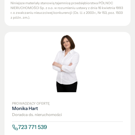
Niniejsze materiały stanowią tajemnicę przedsiębiorstwa PÓŁNOC
NIERUCHOMOŚCI Sp. z o.o. w rozumieniu ustawy z dnia 16 kwietnia 1993
r. o zwalczaniu nieuczciwej konkurencji (Dz. U. z 2003 r., Nr 153, poz. 1503
z późn. zm.).
PROWADZĄCY OFERTĘ
Monika Hart
Doradca ds. nieruchomości
723 771 539