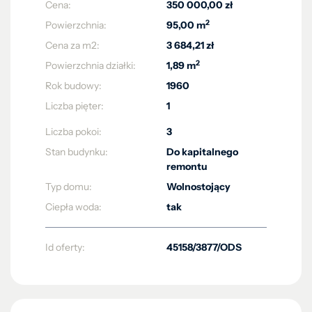
Cena:
350 000,00 zł
2
Powierzchnia:
95,00 m
Cena za m2:
3 684,21 zł
2
Powierzchnia działki:
1,89 m
Rok budowy:
1960
Liczba pięter:
1
Liczba pokoi:
3
Stan budynku:
Do kapitalnego
remontu
Typ domu:
Wolnostojący
Ciepła woda:
tak
Id oferty:
45158/3877/ODS