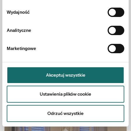
Wydajność
DOM NA SPRZEDAŻ
Analityczne
Inwestycja i dom w Tomaszowie Lub.
Marketingowe
Tomaszów Lubelski
|
ul. Aleja Południowa
|
520 m²
1 450 000 PLN
Akceptuj wszystkie
Ustawienia plików cookie
Odrzuć wszystkie