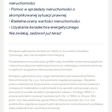
nieruchomości.
•⁠ ⁠Pomoc w sprzedaży nieruchomości o
skomplikowanej sytuacji prawnej.
•⁠ ⁠Rzetelne oceny wartości nieruchomości.
•⁠ ⁠Uzyskanie świadectwa energetycznego.
Nie zwlekaj, zadzwoń już teraz!
Niniejsze ogłoszenie nie stanowi oferty w rozumieniu Kodeksu
Cywilnego, lecz ma charakter informacyjny.
Przedstawione wizualizacje i grafiki mają charakter wyłącznie poglądowy
i stanowią wyłącznie materiał pomocniczy, ułatwiający zorientowanie się
w ogólnym wyglądzie oferowanej nieruchomości.
Niniejsze ogłoszenie wraz z jego elementami jest własnością Północ
Nieruchomości Sp z o.o. lub podmiotu współpracującego. Wszelkie
prawa zastrzeżone. Kopiowanie, rozpowszechnianie oraz korzystanie z
niniejszych materiałów w jakikolwiek inny sposób wykraczający poza
dozwolony użytek określony przepisami ustawy z 4 lutego 1994 r. o
prawie autorskim i prawach pokrewnych (Dz. U. 1994, nr 24 poz. 83 z
późn. zm.) bez pisemnej zgody Północ Nieruchomości Sp z o.o. lub
podmiotów współpracujących jest zabronione i może stanowić podstawę
odpowiedzialności cywilnej oraz karnej.