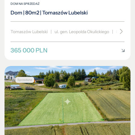
DOM NA SPRZEDAŻ
Dom | 80m2 | Tomaszów Lubelski
Tomaszów Lubelski
|
ul. gen. Leopolda Okulickiego
|
80 m²
365 000 PLN