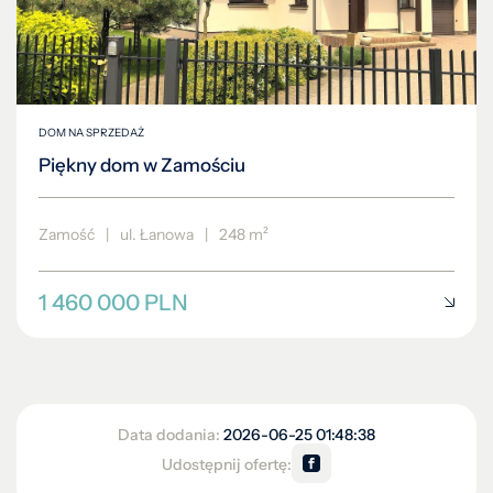
DOM NA SPRZEDAŻ
Piękny dom w Zamościu
Zamość
|
ul. Łanowa
|
248 m²
1 460 000 PLN
Data dodania:
2026-06-25 01:48:38
Udostępnij ofertę: