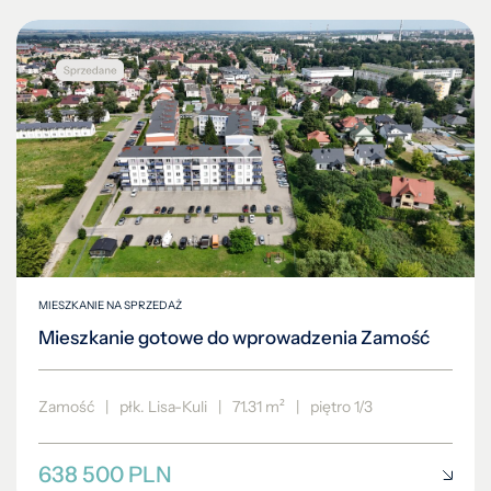
MIESZKANIE NA SPRZEDAŻ
Mieszkanie gotowe do wprowadzenia Zamość
Zamość
|
płk. Lisa-Kuli
|
71.31 m²
|
piętro 1/3
638 500 PLN