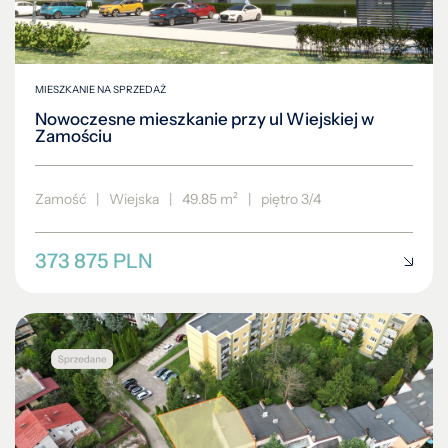
MIESZKANIE NA SPRZEDAŻ
Nowoczesne mieszkanie przy ul Wiejskiej w
Zamościu
Zamość
|
Wiejska
|
49.85 m²
|
piętro 3/4
373 875 PLN