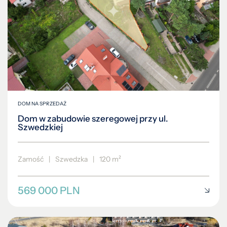
DOM NA SPRZEDAŻ
Dom w zabudowie szeregowej przy ul.
Szwedzkiej
Zamość
|
Szwedzka
|
120 m²
569 000 PLN