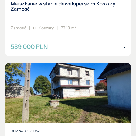
Mieszkanie w stanie deweloperskim Koszary
Zamość
Zamość
|
ul. Koszary
|
72.13 m²
539 000 PLN
DOM NA SPRZEDAŻ