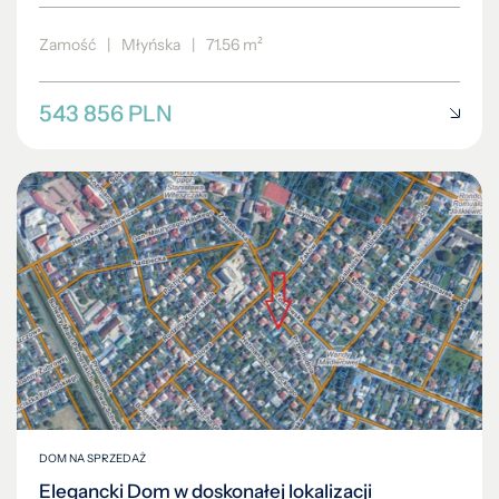
Zamość
|
Młyńska
|
71.56 m²
543 856 PLN
DOM NA SPRZEDAŻ
Elegancki Dom w doskonałej lokalizacji