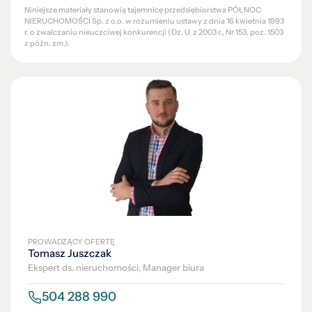
Niniejsze materiały stanowią tajemnicę przedsiębiorstwa PÓŁNOC
NIERUCHOMOŚCI Sp. z o.o. w rozumieniu ustawy z dnia 16 kwietnia 1993
r. o zwalczaniu nieuczciwej konkurencji (Dz. U. z 2003 r., Nr 153, poz. 1503
z późn. zm.).
PROWADZĄCY OFERTĘ
Tomasz Juszczak
Ekspert ds. nieruchomości, Manager biura
504 288 990