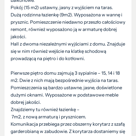
balkonowe.
Pokój (15 m2) ustawny, jasny z wyjściem na taras.
Dużą rodzinna łazienkę (9m2). Wyposażona w wannę i
prysznic. Pomieszczenie niedawno przeszło całościowy
remont, również wyposażono ją w armaturę dobrej
jakości.
Hall z dwoma niezależnymi wyjściami z domu. Znajduje
się w nim również wejście na klatkę schodową
prowadzącą na piętro i do kotłowni.
Pierwsze piętro domu zajmują 3 sypialnie – 15, 14 i 18
m2. Dwie z nich mają bezpośrednie wyjścia na taras.
Pomieszczenia są bardzo ustawne, jasne, doświetlone
dużymi oknami. Wyposażone w podstawowe meble
dobrej jakości.
Znajdziemy tu również łazienkę –
7m2, z nową armaturą i prysznicem.
Komunikacja przebiega przez obszerny korytarz z szafą
garderobianą w zabudowie. Z korytarza dostaniemy się