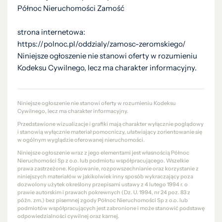
Północ Nieruchomości Zamość
strona internetowa:
https://polnoc.pl/oddzialy/zamosc-zeromskiego/
Niniejsze ogłoszenie nie stanowi oferty w rozumieniu
Kodeksu Cywilnego, lecz ma charakter informacyjny.
Niniejsze ogłoszenie nie stanowi oferty w rozumieniu Kodeksu
Cywilnego, lecz ma charakter informacyjny.
Przedstawione wizualizacje i grafiki mają charakter wyłącznie poglądowy
i stanowią wyłącznie materiał pomocniczy, ułatwiający zorientowanie się
w ogólnym wyglądzie oferowanej nieruchomości.
Niniejsze ogłoszenie wraz z jego elementami jest własnością Północ
Nieruchomości Sp z o.o. lub podmiotu współpracującego. Wszelkie
prawa zastrzeżone. Kopiowanie, rozpowszechnianie oraz korzystanie z
niniejszych materiałów w jakikolwiek inny sposób wykraczający poza
dozwolony użytek określony przepisami ustawy z 4 lutego 1994 r. o
prawie autorskim i prawach pokrewnych (Dz. U. 1994, nr 24 poz. 83 z
późn. zm.) bez pisemnej zgody Północ Nieruchomości Sp z o.o. lub
podmiotów współpracujących jest zabronione i może stanowić podstawę
odpowiedzialności cywilnej oraz karnej.