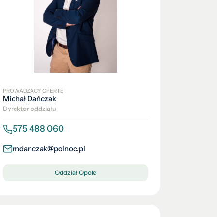
PROWADZĄCY OFERTĘ
Michał Dańczak
Dyrektor oddziału
575 488 060
mdanczak@polnoc.pl
Oddział Opole