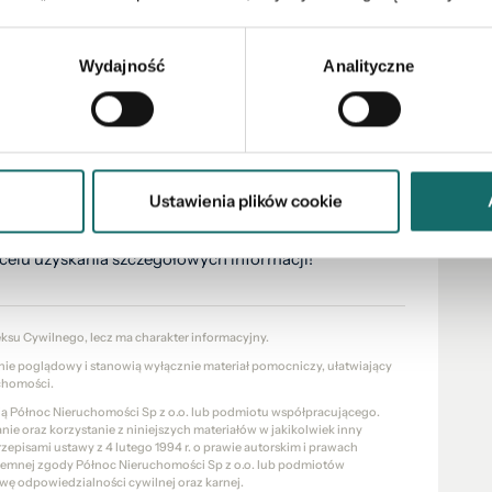
Wydajność
Analityczne
negocjacji. To idealna propozycja dla osób szukających
jnej lokalizacji.
Ustawienia plików cookie
celu uzyskania szczegółowych informacji!
eksu Cywilnego, lecz ma charakter informacyjny.
znie poglądowy i stanowią wyłącznie materiał pomocniczy, ułatwiający
chomości.
cią Północ Nieruchomości Sp z o.o. lub podmiotu współpracującego.
e oraz korzystanie z niniejszych materiałów w jakikolwiek inny
pisami ustawy z 4 lutego 1994 r. o prawie autorskim i prawach
pisemnej zgody Północ Nieruchomości Sp z o.o. lub podmiotów
wę odpowiedzialności cywilnej oraz karnej.