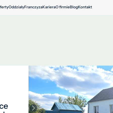
ferty
Oddziały
Franczyza
Kariera
O firmie
Blog
Kontakt
ce