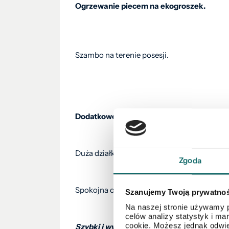
Ogrzewanie piecem na ekogroszek.
Szambo na terenie posesji.
Dodatkowe atuty:
Duża działka daje możliwość aranżacji ogr
Zgoda
Spokojna okolica, idealna dla osób ceniących
Szanujemy Twoją prywatno
Na naszej stronie używamy p
celów analizy statystyk i m
cookie. Możesz jednak odwie
Szybki i wygodny dojazd do Opola – tylko