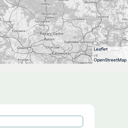
Leaflet
| ©
OpenStreetMap