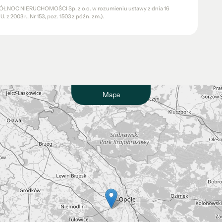
a PÓŁNOC NIERUCHOMOŚCI Sp. z o.o. w rozumieniu ustawy z dnia 16
 z 2003 r., Nr 153, poz. 1503 z późn. zm.).
Mapa