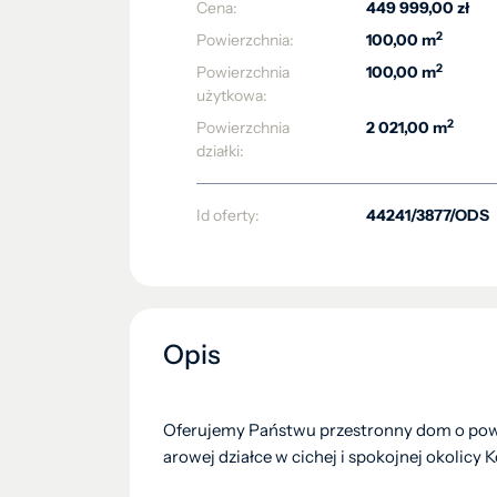
Cena:
449 999,00 zł
2
Powierzchnia:
100,00 m
2
Powierzchnia
100,00 m
użytkowa:
2
Powierzchnia
2 021,00 m
działki:
Id oferty:
44241/3877/ODS
Opis
Oferujemy Państwu przestronny dom o powi
arowej działce w cichej i spokojnej okolicy