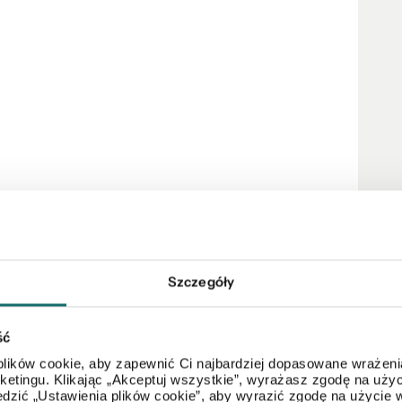
odu, miejsca na garaż lub dodatkowe zabudowania.
Szczegóły
 ciszę i kontakt z naturą.
ść
lików cookie, aby zapewnić Ci najbardziej dopasowane wrażenia
arketingu. Klikając „Akceptuj wszystkie”, wyrażasz zgodę na u
dzić „Ustawienia plików cookie”, aby wyrazić zgodę na użycie 
 kilka minut samochodem.