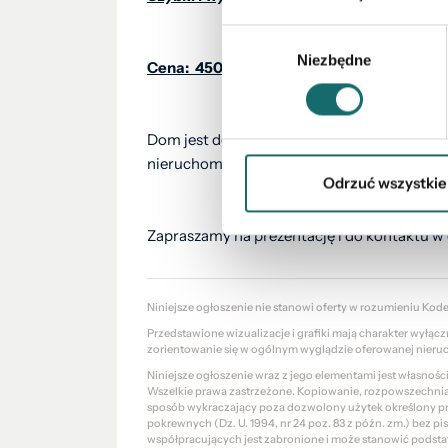
Wybór
Niezbędne
zgody
Cena: 450 000 - do negocjacji
Dom jest dostępny od zaraz, a cena jest do 
nieruchomości do własnej aranżacji w atrakcy
Odrzuć wszystkie
Zapraszamy na prezentację i do kontaktu w 
Niniejsze ogłoszenie nie stanowi oferty w rozumieniu Kod
Przedstawione wizualizacje i grafiki mają charakter wyłąc
zorientowanie się w ogólnym wyglądzie oferowanej nieru
Niniejsze ogłoszenie wraz z jego elementami jest własnoś
Wszelkie prawa zastrzeżone. Kopiowanie, rozpowszechniani
sposób wykraczający poza dozwolony użytek określony prze
pokrewnych (Dz. U. 1994, nr 24 poz. 83 z późn. zm.) bez 
współpracujących jest zabronione i może stanowić podsta