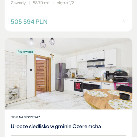
Zawady
|
58.79 m²
|
piętro 1/2
505 594 PLN
DOM NA SPRZEDAŻ
Urocze siedlisko w gminie Czeremcha