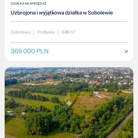
DZIAŁKA NA SPRZEDAŻ
Uzbrojona i wyjątkowa działka w Sobolewie
2
Sobolewo
|
Podlaska
|
946 m
369 000 PLN