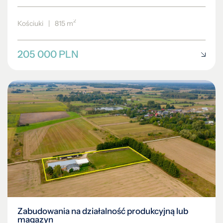
2
Kościuki
|
815 m
205 000 PLN
Zabudowania na działalność produkcyjną lub
magazyn