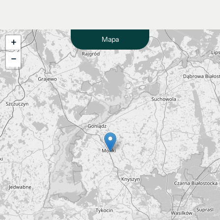
Mapa
+
−