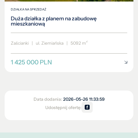
DZIAŁKA NA SPRZEDAŻ
Duża działka z planem na zabudowę
mieszkaniową
2
Zaścianki
|
ul. Ziemiańska
|
5092 m
1 425 000 PLN
Data dodania:
2026-05-26 11:33:59
Udostępnij ofertę: