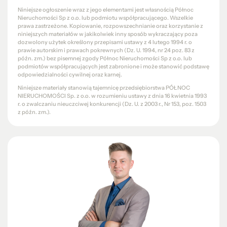
Niniejsze ogłoszenie wraz z jego elementami jest własnością Północ
Nieruchomości Sp z o.o. lub podmiotu współpracującego. Wszelkie
prawa zastrzeżone. Kopiowanie, rozpowszechnianie oraz korzystanie z
niniejszych materiałów w jakikolwiek inny sposób wykraczający poza
dozwolony użytek określony przepisami ustawy z 4 lutego 1994 r. o
prawie autorskim i prawach pokrewnych (Dz. U. 1994, nr 24 poz. 83 z
późn. zm.) bez pisemnej zgody Północ Nieruchomości Sp z o.o. lub
podmiotów współpracujących jest zabronione i może stanowić podstawę
odpowiedzialności cywilnej oraz karnej.
Niniejsze materiały stanowią tajemnicę przedsiębiorstwa PÓŁNOC
NIERUCHOMOŚCI Sp. z o.o. w rozumieniu ustawy z dnia 16 kwietnia 1993
r. o zwalczaniu nieuczciwej konkurencji (Dz. U. z 2003 r., Nr 153, poz. 1503
z późn. zm.).