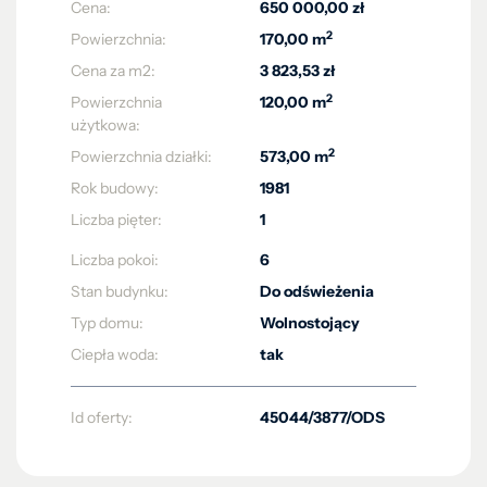
Cena:
650 000,00 zł
2
Powierzchnia:
170,00 m
Cena za m2:
3 823,53 zł
2
Powierzchnia
120,00 m
użytkowa:
2
Powierzchnia działki:
573,00 m
Rok budowy:
1981
Liczba pięter:
1
Liczba pokoi:
6
Stan budynku:
Do odświeżenia
Typ domu:
Wolnostojący
Ciepła woda:
tak
Id oferty:
45044/3877/ODS