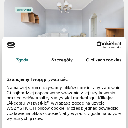
Zgoda
Szczegóły
O plikach cookies
MIESZKANIE NA SPRZEDAŻ
Zamieszkaj w centrum i idź spacerem na Rynek
Szanujemy Twoją prywatność
Na naszej stronie używamy plików cookie, aby zapewnić
Ci najbardziej dopasowane wrażenia z jej użytkowania
Centrum
|
Aleja Józefa Piłsudskiego
|
31.7 m²
|
piętro 3/4
oraz do celów analizy statystyk i marketingu. Klikając
„Akceptuj wszystkie”, wyrażasz zgodę na użycie
WSZYSTKICH plików cookie. Możesz jednak odwiedzić
„Ustawienia plików cookie”, aby wyrazić zgodę na użycie
299 500 PLN
wybranych plików.