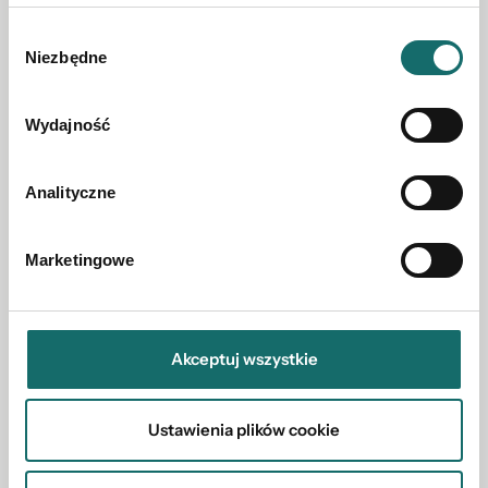
Wybór
Niezbędne
zgody
Wydajność
Analityczne
Marketingowe
DZIAŁKA NA SPRZEDAŻ
Duża działka z planem na zabudowę
mieszkaniową
Akceptuj wszystkie
2
Zaścianki
|
Szlachecka
|
5576 m
Ustawienia plików cookie
1 560 000 PLN