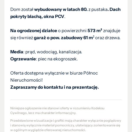
Dom został
wybudowany w latach 80.
z pustaka
.
Dach
pokryty blachą, okna PCV
.
Na ogrodzonej działce
o powierzchni
573 m²
znajduje
się również
garaż o pow. zabudowy 61 m
² oraz drzewa.
Media
: prąd, wodociąg, kanalizacja.
Ogrzewanie
: piec na ekogroszek.
Oferta dostępna wyłącznie w biurze Północ
Nieruchomości!
Zapraszamy do kontaktu i na prezentację.
Niniejsze ogłoszenie nie stanowi oferty w rozumieniu Kodeksu
Cywilnego, lecz ma charakter informacyjny.
Przedstawione wizualizacje i grafiki mają charakter wyłącznie poglądowy
i stanowią wyłącznie materiał pomocniczy, ułatwiający zorientowanie się
w ogólnym wyglądzie oferowanej nieruchomości.