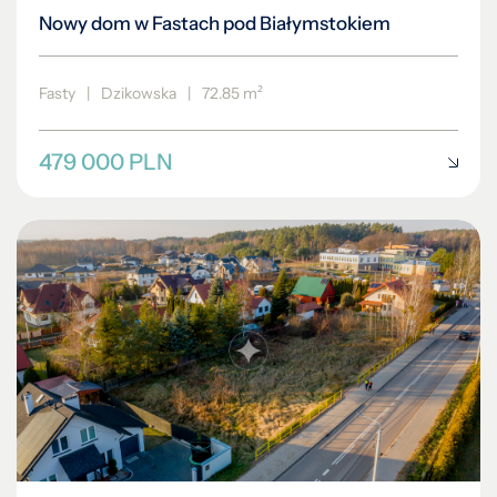
Nowy dom w Fastach pod Białymstokiem
Fasty
|
Dzikowska
|
72.85 m²
479 000 PLN