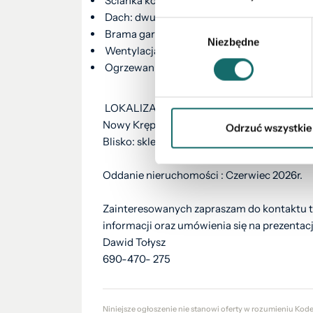
Ścianka kolankowa: 235 cm
Dach: dwuspadowy, nachylenie 30 st. , w
Wybór
Brama garażowa: HÖRMANN
Niezbędne
zgody
Wentylacja: grawitacyjna
Ogrzewanie kocioł: gazowy
LOKALIZACJA:
Nowy Krępiec - 5 min do Świdnika -10 min do
Odrzuć wszystkie
Blisko: sklepy, szkoły, centrum handlowe M
Oddanie nieruchomości : Czerwiec 2026r.
Zainteresowanych zapraszam do kontaktu t
informacji oraz umówienia się na prezentac
Dawid Tołysz
690-470- 275
Niniejsze ogłoszenie nie stanowi oferty w rozumieniu Kod