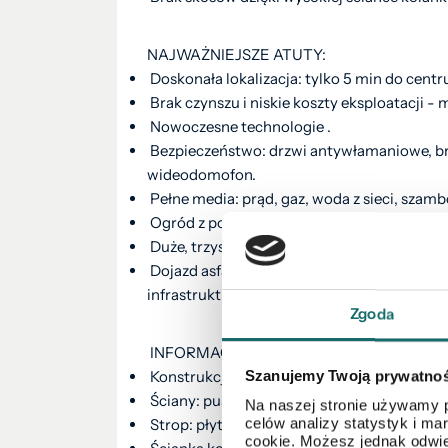
NAJWAŻNIEJSZE ATUTY:
Doskonała lokalizacja: tylko 5 min do centr
Brak czynszu i niskie koszty eksploatacji - 
Nowoczesne technologie .
Bezpieczeństwo: drzwi antywłamaniowe, bra
wideodomofon.
Pełne media: prąd, gaz, woda z sieci, szamb
Ogród z potencjałem - idealne miejsce na al
Duże, trzyszybowe okna PCV i przeszklone d
Dojazd asfaltowy oraz utwardzony, szybki 
infrastruktura drogowa w okolicy.
Zgoda
INFORMACJE TECHNICZNE:
Konstrukcja oraz propozycje materiałowe z
Szanujemy Twoją prywatno
Ściany: pustak ceramiczny Porotherm 18,8 
Na naszej stronie używamy p
celów analizy statystyk i m
Strop: płyta żelbetowa
cookie. Możesz jednak odwie