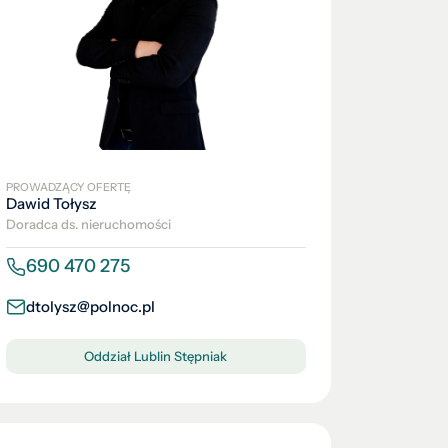
PROWADZĄCY OFERTĘ
Dawid Tołysz
Doradca ds. nieruchomości
690 470 275
dtolysz@polnoc.pl
Oddział Lublin Stępniak