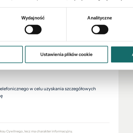
ięźba drewniana, dachówka ceramiczna CREATON
Wydajność
Analityczne
 Lublina (S17 - zjazd przy ul. Kusocińskiego)
Ustawienia plików cookie
Park, ścieżki rowerowe.
elefonicznego w celu uzyskania szczegółowych
ję
eksu Cywilnego, lecz ma charakter informacyjny.