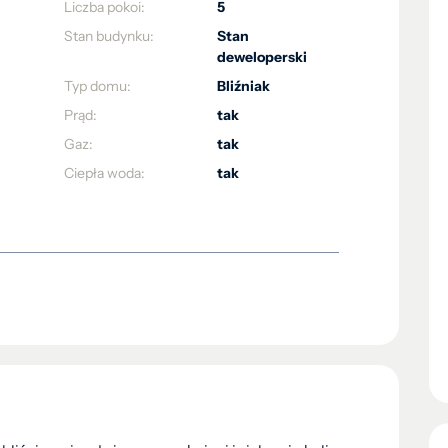
Liczba pokoi:
5
Stan budynku:
Stan
deweloperski
Typ domu:
Bliźniak
Prąd:
tak
Gaz:
tak
Ciepła woda:
tak