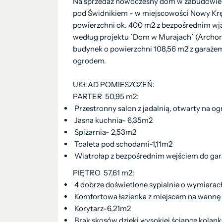
Na sprzedaż nowoczesny dom w zabudowie bli
pod Świdnikiem - w miejscowości Nowy Krę
powierzchni ok. 400 m2 z bezpośrednim wja
według projektu `Dom w Murajach` (Archon
budynek o powierzchni 108,56 m2 z garaż
ogrodem.
UKŁAD POMIESZCZEŃ:
PARTER 50,95 m2:
Przestronny salon z jadalnią, otwarty na og
Jasna kuchnia- 6,35m2
Spiżarnia- 2,53m2
Toaleta pod schodami-1,11m2
Wiatrołap z bezpośrednim wejściem do ga
PIĘTRO 57,61 m2:
4 dobrze doświetlone sypialnie o wymiarac
Komfortowa łazienka z miejscem na wannę 
Korytarz-6,21m2
Brak skosów dzięki wysokiej ściance kolan