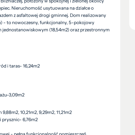
źniaczej, położony w spokojnej i zielonej okolicy
piec. Nieruchomość usytuowana na działce o
zdem z asfaltowej drogi gminnej. Dom realizowany
) - to nowoczesny, funkcjonalny, 5-pokojowy
em jednostanowiskowym (18,54m2) oraz przestronnym
ród i taras- 16,24m2
rażu-3,09m2
h 9,88m2, 10,21m2, 9,29m2, 11,21m2
i prysznic- 6,76m2
kowej - pełna funkcjonalność pomieszczeń.