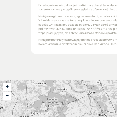
Przedstawione wizualizacje i grafiki mają charakter wyłąc
zorientowanie się w ogólnym wyglądzie oferowanej nieru
Niniejsze ogłoszenie wraz z jego elementami jest własnoś
Wszelkie prawa zastrzeżone. Kopiowanie, rozpowszechniani
sposób wykraczający poza dozwolony użytek określony prze
pokrewnych (Dz. U. 1994, nr 24 poz. 83 z późn. zm.) bez 
współpracujących jest zabronione i może stanowić podsta
Niniejsze materiały stanowią tajemnicę przedsiębiorstw
kwietnia 1993 r. o zwalczaniu nieuczciwej konkurencji (Dz. U.
+
−