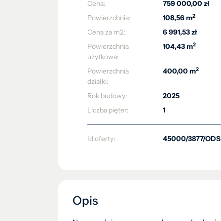
Cena:
759 000,00 zł
2
Powierzchnia:
108,56 m
Cena za m2:
6 991,53 zł
2
Powierzchnia
104,43 m
użytkowa:
2
Powierzchnia
400,00 m
działki:
Rok budowy:
2025
Liczba pięter:
1
Id oferty:
45000/3877/ODS
Opis