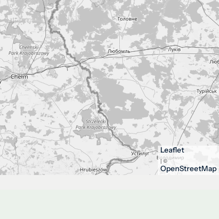
Leaflet
| ©
OpenStreetMap