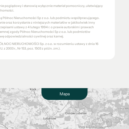
znie poglądowy i stanowią wyłącznie materiał pomocniczy, ułatwiający
chomości.
cią Północ Nieruchomości Sp z o.o. lub podmiotu współpracującego.
e oraz korzystanie z niniejszych materiałów w jakikolwiek inny
pisami ustawy z 4 lutego 1994 r. o prawie autorskim i prawach
pisemnej zgody Północ Nieruchomości Sp z o.o. lub podmiotów
wę odpowiedzialności cywilnej oraz karnej.
a PÓŁNOC NIERUCHOMOŚCI Sp. z o.o. w rozumieniu ustawy z dnia 16
 z 2003 r., Nr 153, poz. 1503 z późn. zm.).
Mapa