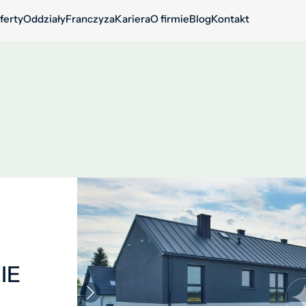
ferty
Oddziały
Franczyza
Kariera
O firmie
Blog
Kontakt
IE