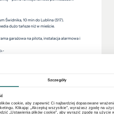
um Świdnika, 10 min do Lublina (S17).
media dużo tańsze niż w mieście.
ma garażowa na pilota, instalacja alarmowa i
o.-
tanę, wiatę czy plac zabaw.
rzwi tarasowe - dużo naturalnego światła.
dostęp do MParku, ścieżki rowerowe, nowa
Szczegóły
astosowane w projekcie:
ść
cm, styropian Termo Organika 20 cm, tynk
lików cookie, aby zapewnić Ci najbardziej dopasowane wrażenia
arketingu. Klikając „Akceptuj wszystkie”, wyrażasz zgodę na u
dzić „Ustawienia plików cookie”, aby wyrazić zgodę na użycie 