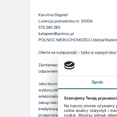
Karolina Stępień
Licencja pośrednika nr: 31004
575 240 283
kstepien@polnoc.pl
PÓŁNOC NIERUCHOMOŚCI Oddział Rado
Oferta na wyłączność – tylko w naszym biur
Zainteresowała Cię ta oferta? Nie zwlekaj. 
odpowiem na dodatkowe pytania oraz spotka
Zgoda
Jako biuro jesteśmy z Tobą na każdym eta
wyboru oferty i jej prezentacji po finalizac
właścicielom. Pomagamy we wszelkich form
Szanujemy Twoją prywatno
zakup nieruchomości. Nasz doradca kredyt
Na naszej stronie używamy p
kredytową, przedstawi najkorzystniejszą pr
celów analizy statystyk i m
przeprowadzi Państwa przez proces realizacj
cookie. Możesz jednak odwie