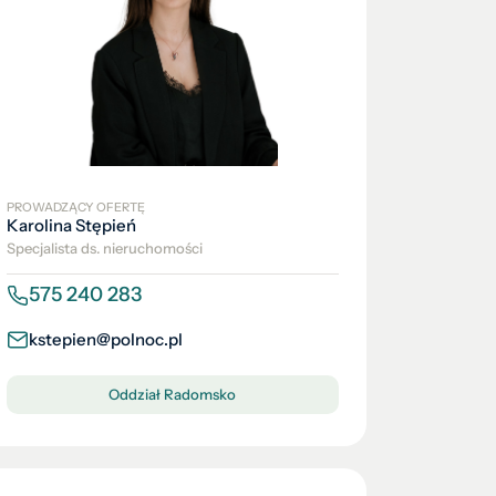
PROWADZĄCY OFERTĘ
Karolina Stępień
Specjalista ds. nieruchomości
575 240 283
kstepien@polnoc.pl
Oddział Radomsko