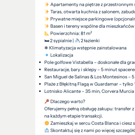
Apartamenty na piętrze z przestronnym 
Taras, otwarta kuchnia z salonem, zabu
Prywatne miejsce parkingowe (opcjonaln
Basen i tereny wspólne dla mieszkańców
Powierzchnia: 81 m²
🛏 2 sypialnie |
2 łazienki
❄ Klimatyzacja wstępnie zainstalowana
Lokalizacja
Pole golfowe Vistabella – doskonałe dla gr
Restauracje, bary i sklepy – 5 minut spacer
San Miguel de Salinas & Los Montesinos – 5
Plaże z Błękitną Flagą w Guardamar – tylko
Lotnisko Alicante – 35 min, Corvera Murcia
Dlaczego warto?
Oferujemy pełną obsługę zakupu: transfer z
na każdym etapie transakcji.
Zamieszkaj w sercu Costa Blanca i ciesz s
Skontaktuj się z nami po więcej szczegół