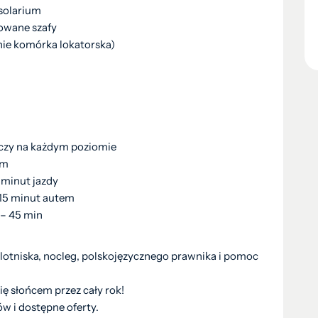
solarium
dowane szafy
ie komórka lokatorska)
aczy na każdym poziomie
em
 minut jazdy
 15 minut autem
 – 45 min
 lotniska, nocleg, polskojęzycznego prawnika i pomoc
ię słońcem przez cały rok!
ów i dostępne oferty.