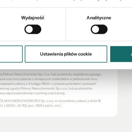
jszym ogłoszeniu, związane z nieruchomością zostały
ciciela nieruchomości i nie stanowią oferty w
Wydajność
Analityczne
cznie charakter informacyjny. Biuro Północ
osobistą weryfikację nieruchomości. Opis
ej inteligencji.
Ustawienia plików cookie
eksu Cywilnego, lecz ma charakter informacyjny.
znie poglądowy i stanowią wyłącznie materiał pomocniczy, ułatwiający
chomości.
cią Północ Nieruchomości Sp z o.o. lub podmiotu współpracującego.
e oraz korzystanie z niniejszych materiałów w jakikolwiek inny
pisami ustawy z 4 lutego 1994 r. o prawie autorskim i prawach
pisemnej zgody Północ Nieruchomości Sp z o.o. lub podmiotów
wę odpowiedzialności cywilnej oraz karnej.
a PÓŁNOC NIERUCHOMOŚCI Sp. z o.o. w rozumieniu ustawy z dnia 16
 z 2003 r., Nr 153, poz. 1503 z późn. zm.).