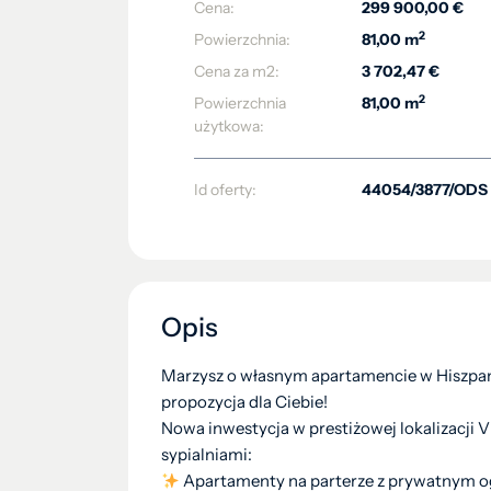
Cena:
299 900,00 €
2
Powierzchnia:
81,00 m
Cena za m2:
3 702,47 €
2
Powierzchnia
81,00 m
użytkowa:
Id oferty:
44054/3877/ODS
Opis
Marzysz o własnym apartamencie w Hiszpanii
propozycja dla Ciebie!
Nowa inwestycja w prestiżowej lokalizacji V
sypialniami:
Apartamenty na parterze z prywatnym 