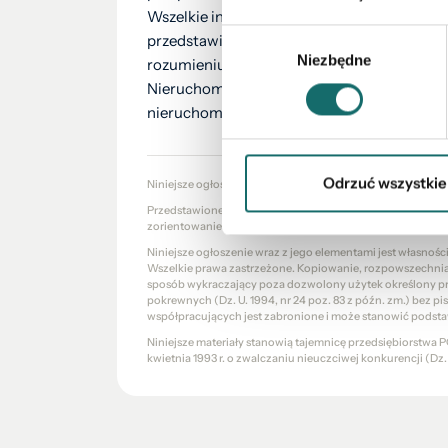
Wszelkie informacje przedstawione w ninie
Wybór
przedstawione zgodnie z oświadczeniem właś
Niezbędne
zgody
rozumieniu przepisów prawa, mają one wyłą
Nieruchomości Oddział w Radomsku zaleca 
nieruchomości powstał przy wsparciu sztuczn
Odrzuć wszystkie
Niniejsze ogłoszenie nie stanowi oferty w rozumieniu Kod
Przedstawione wizualizacje i grafiki mają charakter wyłąc
zorientowanie się w ogólnym wyglądzie oferowanej nieru
Niniejsze ogłoszenie wraz z jego elementami jest własnoś
Wszelkie prawa zastrzeżone. Kopiowanie, rozpowszechniani
sposób wykraczający poza dozwolony użytek określony prze
pokrewnych (Dz. U. 1994, nr 24 poz. 83 z późn. zm.) bez 
współpracujących jest zabronione i może stanowić podsta
Niniejsze materiały stanowią tajemnicę przedsiębiorstw
kwietnia 1993 r. o zwalczaniu nieuczciwej konkurencji (Dz. U.