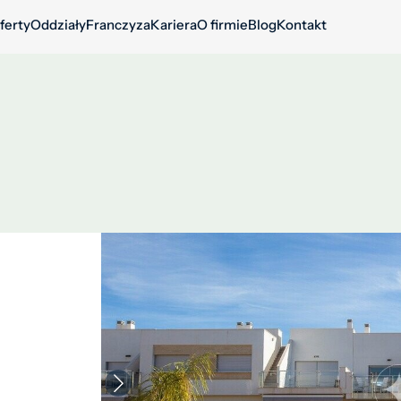
ferty
Oddziały
Franczyza
Kariera
O firmie
Blog
Kontakt