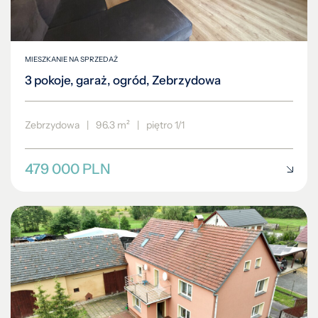
MIESZKANIE NA SPRZEDAŻ
3 pokoje, garaż, ogród, Zebrzydowa
Zebrzydowa
|
96.3 m²
|
piętro 1/1
479 000 PLN