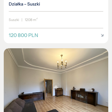
Działka – Suszki
2
Suszki
|
1208 m
120 800 PLN