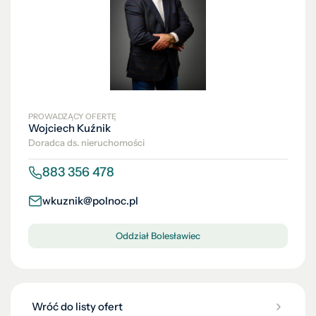
PROWADZĄCY OFERTĘ
Wojciech Kuźnik
Doradca ds. nieruchomości
883 356 478
wkuznik@polnoc.pl
Oddział Bolesławiec
Wróć do listy ofert