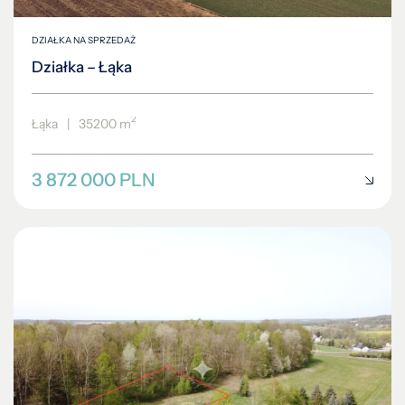
DZIAŁKA NA SPRZEDAŻ
Działka – Łąka
2
Łąka
|
35200 m
3 872 000 PLN