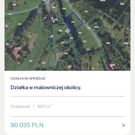
DZIAŁKA NA SPRZEDAŻ
Działka w malowniczej okolicy.
2
Gradówek
|
1637 m
90 035 PLN