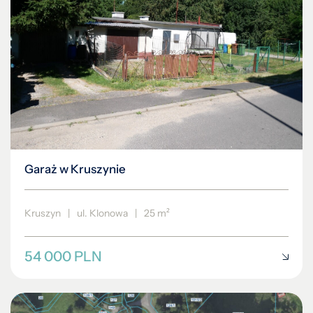
Garaż w Kruszynie
Kruszyn
|
ul. Klonowa
|
25 m²
54 000 PLN