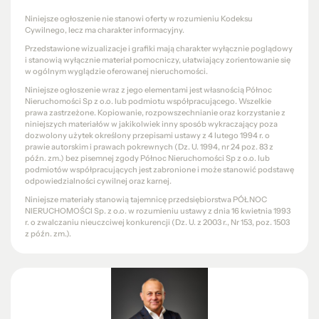
Niniejsze ogłoszenie nie stanowi oferty w rozumieniu Kodeksu
Cywilnego, lecz ma charakter informacyjny.
Przedstawione wizualizacje i grafiki mają charakter wyłącznie poglądowy
i stanowią wyłącznie materiał pomocniczy, ułatwiający zorientowanie się
w ogólnym wyglądzie oferowanej nieruchomości.
Niniejsze ogłoszenie wraz z jego elementami jest własnością Północ
Nieruchomości Sp z o.o. lub podmiotu współpracującego. Wszelkie
prawa zastrzeżone. Kopiowanie, rozpowszechnianie oraz korzystanie z
niniejszych materiałów w jakikolwiek inny sposób wykraczający poza
dozwolony użytek określony przepisami ustawy z 4 lutego 1994 r. o
prawie autorskim i prawach pokrewnych (Dz. U. 1994, nr 24 poz. 83 z
późn. zm.) bez pisemnej zgody Północ Nieruchomości Sp z o.o. lub
podmiotów współpracujących jest zabronione i może stanowić podstawę
odpowiedzialności cywilnej oraz karnej.
Niniejsze materiały stanowią tajemnicę przedsiębiorstwa PÓŁNOC
NIERUCHOMOŚCI Sp. z o.o. w rozumieniu ustawy z dnia 16 kwietnia 1993
r. o zwalczaniu nieuczciwej konkurencji (Dz. U. z 2003 r., Nr 153, poz. 1503
z późn. zm.).