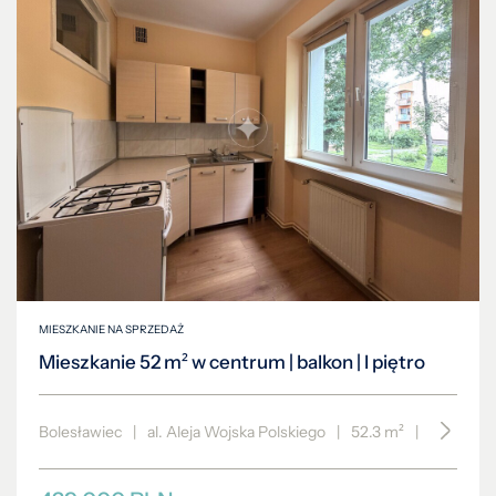
MIESZKANIE NA SPRZEDAŻ
Mieszkanie 52 m² w centrum | balkon | I piętro
Bolesławiec
|
al. Aleja Wojska Polskiego
|
52.3 m²
|
piętro 1