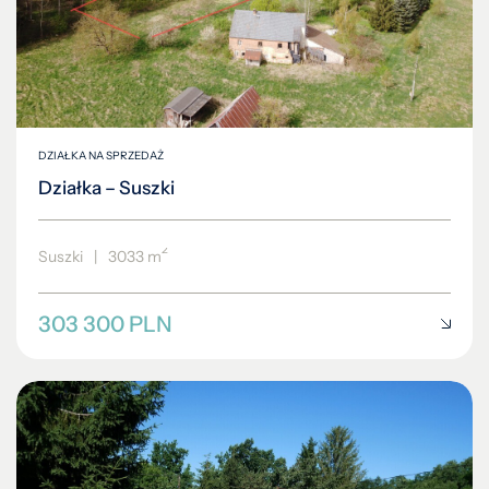
DZIAŁKA NA SPRZEDAŻ
Działka – Suszki
2
Suszki
|
3033 m
303 300 PLN