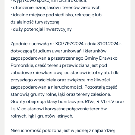
• wyjątkowo spokojna i cicha okolica,
• otoczenie jezior, lasów i terenów zielonych,
• idealne miejsce pod siedlisko, rekreację lub
działalność turystyczną,
• duży potencjał inwestycyjny,
Zgodnie z uchwałą nr XCI/797/2024 z dnia 31.01.2024 r.
dotyczącą Studium uwarunkowań i kierunków
zagospodarowania przestrzennego Gminy Drawsko
Pomorskie, część terenu przewidziana jest pod
zabudowę mieszkaniową, co stanowi istotny atut dla
przyszłego właściciela oraz zwiększa możliwości
zagospodarowania nieruchomości. Pozostałą część
stanowią grunty rolne, łąki oraz tereny zalesione.
Grunty obejmują klasy bonitacyjne: RIVa, RIVb, ŁV oraz
LsIV, co stanowi korzystne połączenie terenów
rolnych, łąk i gruntów leśnych.
Nieruchomość położona jest w jednej z najbardziej