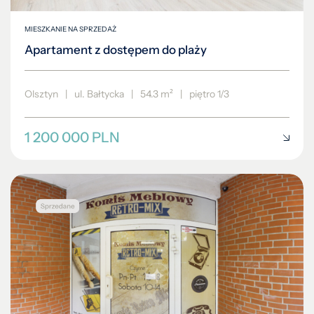
MIESZKANIE NA SPRZEDAŻ
Apartament z dostępem do plaży
Olsztyn
|
ul. Bałtycka
|
54.3 m²
|
piętro 1/3
1 200 000 PLN