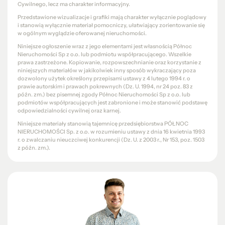
Cywilnego, lecz ma charakter informacyjny.
Przedstawione wizualizacje i grafiki mają charakter wyłącznie poglądowy
i stanowią wyłącznie materiał pomocniczy, ułatwiający zorientowanie się
w ogólnym wyglądzie oferowanej nieruchomości.
Niniejsze ogłoszenie wraz z jego elementami jest własnością Północ
Nieruchomości Sp z o.o. lub podmiotu współpracującego. Wszelkie
prawa zastrzeżone. Kopiowanie, rozpowszechnianie oraz korzystanie z
niniejszych materiałów w jakikolwiek inny sposób wykraczający poza
dozwolony użytek określony przepisami ustawy z 4 lutego 1994 r. o
prawie autorskim i prawach pokrewnych (Dz. U. 1994, nr 24 poz. 83 z
późn. zm.) bez pisemnej zgody Północ Nieruchomości Sp z o.o. lub
podmiotów współpracujących jest zabronione i może stanowić podstawę
odpowiedzialności cywilnej oraz karnej.
Niniejsze materiały stanowią tajemnicę przedsiębiorstwa PÓŁNOC
NIERUCHOMOŚCI Sp. z o.o. w rozumieniu ustawy z dnia 16 kwietnia 1993
r. o zwalczaniu nieuczciwej konkurencji (Dz. U. z 2003 r., Nr 153, poz. 1503
z późn. zm.).