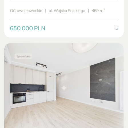
Górowo Iławeckie
|
al. Wojska Polskiego
|
469 m²
650 000 PLN