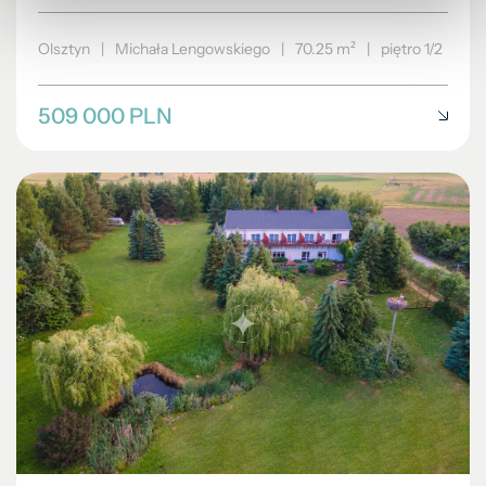
Olsztyn
|
Michała Lengowskiego
|
70.25 m²
|
piętro 1/2
509 000 PLN