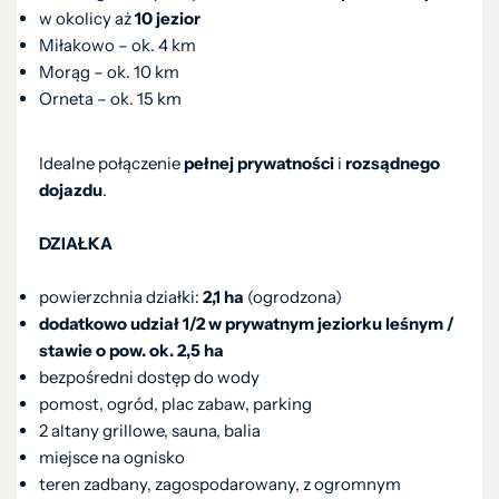
w okolicy aż
10 jezior
Miłakowo – ok. 4 km
Morąg – ok. 10 km
Orneta – ok. 15 km
Idealne połączenie
pełnej prywatności
i
rozsądnego
dojazdu
.
DZIAŁKA
powierzchnia działki:
2,1 ha
(ogrodzona)
dodatkowo udział 1/2 w prywatnym jeziorku leśnym /
stawie o pow. ok. 2,5 ha
bezpośredni dostęp do wody
pomost, ogród, plac zabaw, parking
2 altany grillowe, sauna, balia
miejsce na ognisko
teren zadbany, zagospodarowany, z ogromnym