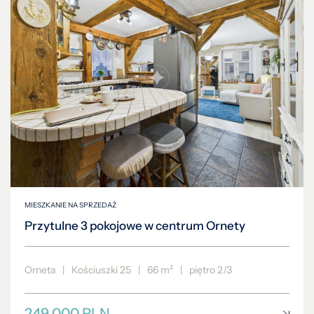
MIESZKANIE NA SPRZEDAŻ
Przytulne 3 pokojowe w centrum Ornety
Orneta
|
Kościuszki 25
|
66 m²
|
piętro 2/3
249 000 PLN