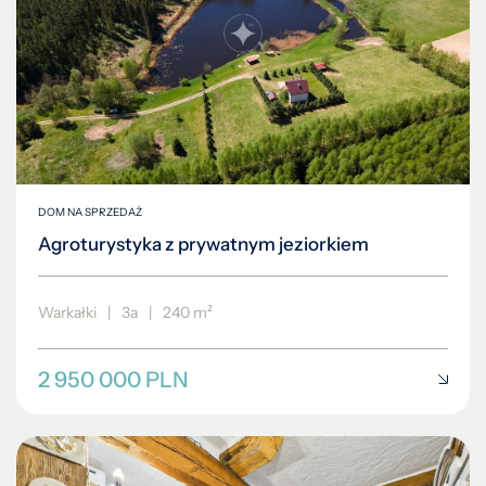
DOM NA SPRZEDAŻ
Agroturystyka z prywatnym jeziorkiem
Warkałki
|
3a
|
240 m²
2 950 000 PLN