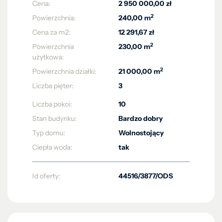
Cena:
2 950 000,00 zł
2
Powierzchnia:
240,00 m
Cena za m2:
12 291,67 zł
2
Powierzchnia
230,00 m
użytkowa:
2
Powierzchnia działki:
21 000,00 m
Liczba pięter:
3
Liczba pokoi:
10
Stan budynku:
Bardzo dobry
Typ domu:
Wolnostojący
Ciepła woda:
tak
Id oferty:
44516/3877/ODS