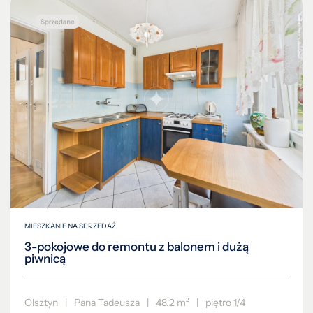
MIESZKANIE NA SPRZEDAŻ
3-pokojowe do remontu z balonem i dużą
piwnicą
Olsztyn
|
Pana Tadeusza
|
48.2 m²
|
piętro 1/4