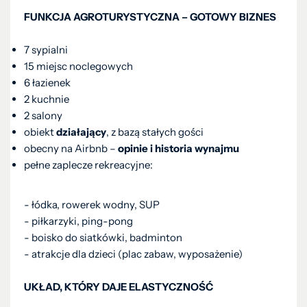
FUNKCJA AGROTURYSTYCZNA – GOTOWY BIZNES
7 sypialni
15 miejsc noclegowych
6 łazienek
2 kuchnie
2 salony
obiekt
działający
, z bazą stałych gości
obecny na Airbnb –
opinie i historia wynajmu
pełne zaplecze rekreacyjne:
- łódka, rowerek wodny, SUP
- piłkarzyki, ping-pong
- boisko do siatkówki, badminton
- atrakcje dla dzieci (plac zabaw, wyposażenie)
UKŁAD, KTÓRY DAJE ELASTYCZNOŚĆ