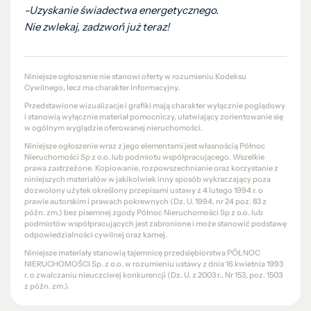
-Uzyskanie świadectwa energetycznego.
Nie zwlekaj, zadzwoń już teraz!
Niniejsze ogłoszenie nie stanowi oferty w rozumieniu Kodeksu
Cywilnego, lecz ma charakter informacyjny.
Przedstawione wizualizacje i grafiki mają charakter wyłącznie poglądowy
i stanowią wyłącznie materiał pomocniczy, ułatwiający zorientowanie się
w ogólnym wyglądzie oferowanej nieruchomości.
Niniejsze ogłoszenie wraz z jego elementami jest własnością Północ
Nieruchomości Sp z o.o. lub podmiotu współpracującego. Wszelkie
prawa zastrzeżone. Kopiowanie, rozpowszechnianie oraz korzystanie z
niniejszych materiałów w jakikolwiek inny sposób wykraczający poza
dozwolony użytek określony przepisami ustawy z 4 lutego 1994 r. o
prawie autorskim i prawach pokrewnych (Dz. U. 1994, nr 24 poz. 83 z
późn. zm.) bez pisemnej zgody Północ Nieruchomości Sp z o.o. lub
podmiotów współpracujących jest zabronione i może stanowić podstawę
odpowiedzialności cywilnej oraz karnej.
Niniejsze materiały stanowią tajemnicę przedsiębiorstwa PÓŁNOC
NIERUCHOMOŚCI Sp. z o.o. w rozumieniu ustawy z dnia 16 kwietnia 1993
r. o zwalczaniu nieuczciwej konkurencji (Dz. U. z 2003 r., Nr 153, poz. 1503
z późn. zm.).