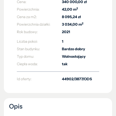
Cena:
340 000,00 zł
2
Powierzchnia:
42,00 m
Cena za m2:
8 095,24 zł
2
Powierzchnia działki:
3 034,00 m
Rok budowy:
2021
Liczba pokoi:
1
Stan budynku:
Bardzo dobry
Typ domu:
Wolnostojący
Ciepła woda:
tak
Id oferty:
44902/3877/ODS
Opis