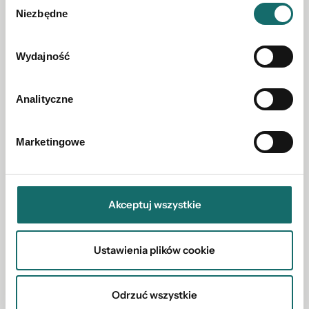
Niezbędne
zgody
DOM NA SPRZEDAŻ
Wydajność
Dom w centrum - Ruda Huta działka 1100m2!
Analityczne
Ruda-Huta
|
ul. Targowa
|
52 m²
Marketingowe
189 000 PLN
Akceptuj wszystkie
Ustawienia plików cookie
Odrzuć wszystkie