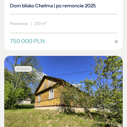
Dom blisko Chełma | po remoncie 2025
Pławanice
|
210 m²
750 000 PLN