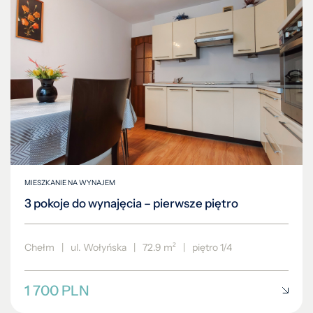
MIESZKANIE NA WYNAJEM
3 pokoje do wynajęcia – pierwsze piętro
Chełm
|
ul. Wołyńska
|
72.9 m²
|
piętro 1/4
1 700 PLN