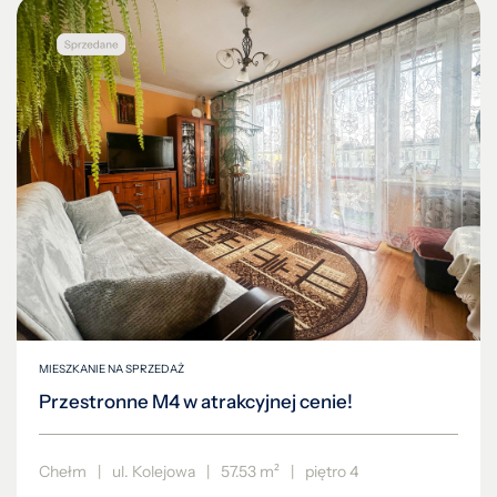
MIESZKANIE NA SPRZEDAŻ
Przestronne M4 w atrakcyjnej cenie!
Chełm
|
ul. Kolejowa
|
57.53 m²
|
piętro 4