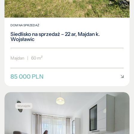
DOM NA SPRZEDAŻ
Siedlisko na sprzedaż – 22 ar, Majdan k.
Wojsławic
Majdan
|
60 m²
85 000 PLN