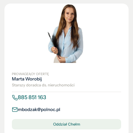
PROWADZĄCY OFERTĘ
Marta Worobij
Starszy doradca ds. nieruchomości
885 851 163
mbodzak@polnoc.pl
Oddział Chełm