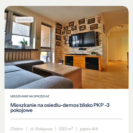
MIESZKANIE NA SPRZEDAŻ
Mieszkanie na osiedlu-demos blisko PKP -3
pokojowe
Chełm
|
ul. Kolejowa
|
53.5 m²
|
piętro 4/4