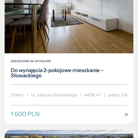
MIESZKANIE NA WYNAJEM
Do wynajęcia 2-pokojowe mieszkanie –
Słowackiego
Chełm
|
ul. Juliusza Słowackiego
|
44.36 m²
|
piętro 2/4
1 600 PLN