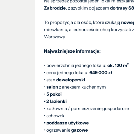
Na sprzedaż pozostał jeden lokal mieszkaln
Zabrodzie
, z szybkim dojazdem
do trasy S8
To propozycja dla osób, które szukają
nowe
mieszkaniu, a jednocześnie chcą korzystać 
Warszawy.
Najważniejsze informacje:
• powierzchnia jednego lokalu:
ok. 120 m²
• cena jednego lokalu:
649 000 zł
• stan
deweloperski
•
salon
z aneksem kuchennym
•
5 pokoi
• 2 łazienki
• kotłownia / pomieszczenie gospodarcze
• schowek
• poddasze użytkowe
• ogrzewanie
gazowe