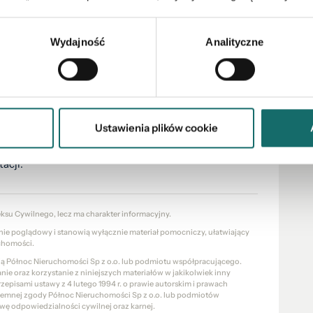
lny spacer
, dzięki któremu można dokładnie obejrzeć
Wydajność
Analityczne
rawdzonych doradców, którzy
bezpłatnie
sprawdzą
cały proces.
Ustawienia plików cookie
acji.
eksu Cywilnego, lecz ma charakter informacyjny.
znie poglądowy i stanowią wyłącznie materiał pomocniczy, ułatwiający
chomości.
cią Północ Nieruchomości Sp z o.o. lub podmiotu współpracującego.
e oraz korzystanie z niniejszych materiałów w jakikolwiek inny
pisami ustawy z 4 lutego 1994 r. o prawie autorskim i prawach
pisemnej zgody Północ Nieruchomości Sp z o.o. lub podmiotów
wę odpowiedzialności cywilnej oraz karnej.