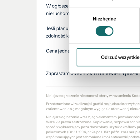
W ogłoszeniu dostępny jest również
wirtua
Wybór
nieruchomość
bez wychodzenia
z domu.
Niezbędne
zgody
Jeśli planujesz zakup na kredyt, polecę sp
zdolność kredytową i pomogą przejść przez 
Cena jednego lokalu:
649 000 zł
Odrzuć wszystkie
Zapraszam do kontaktu i umówienia prezent
Niniejsze ogłoszenie nie stanowi oferty w rozumieniu Kod
Przedstawione wizualizacje i grafiki mają charakter wyłąc
zorientowanie się w ogólnym wyglądzie oferowanej nieru
Niniejsze ogłoszenie wraz z jego elementami jest własnoś
Wszelkie prawa zastrzeżone. Kopiowanie, rozpowszechniani
sposób wykraczający poza dozwolony użytek określony prze
pokrewnych (Dz. U. 1994, nr 24 poz. 83 z późn. zm.) bez 
współpracujących jest zabronione i może stanowić podsta