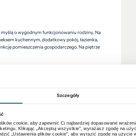
z myślą o wygodnym funkcjonowaniu rodziny. Na
neksem kuchennym, dodatkowy pokój, łazienka,
unkcję pomieszczenia gospodarczego. Na piętrze
cji. Do wykonania pozostały ostatnie prace
ementy zagospodarowania terenu oraz wykończenie
rton-gips.
Szczegóły
cja
. Kilka minut dzieli inwestycję od trasy S8, co
ść
Radzymina oraz
Warszawy
. Jednocześnie okolica
lików cookie, aby zapewnić Ci najbardziej dopasowane wrażenia
typowa zabudowa miejska.
arketingu. Klikając „Akceptuj wszystkie”, wyrażasz zgodę na u
dzić „Ustawienia plików cookie”, aby wyrazić zgodę na użycie 