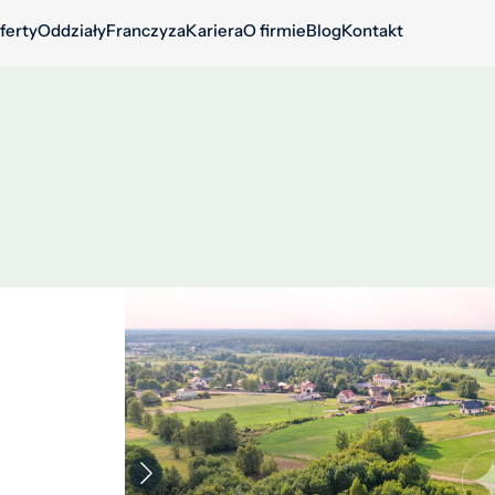
ferty
Oddziały
Franczyza
Kariera
O firmie
Blog
Kontakt