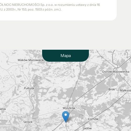
a PÓŁNOC NIERUCHOMOŚCI Sp. z o.o. w rozumieniu ustawy z dnia 16
 z 2003 r., Nr 153, poz. 1503 z późn. zm.).
Mapa