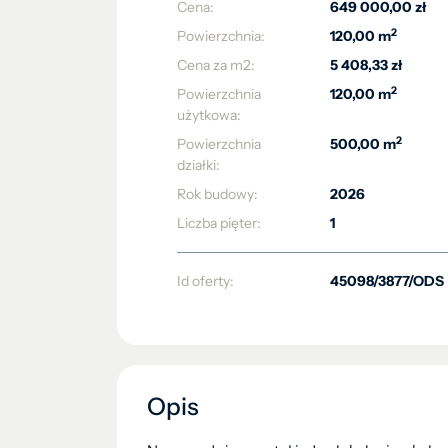
Cena:
649 000,00 zł
2
Powierzchnia:
120,00 m
Cena za m2:
5 408,33 zł
2
Powierzchnia
120,00 m
użytkowa:
2
Powierzchnia
500,00 m
działki:
Rok budowy:
2026
Liczba pięter:
1
Id oferty:
45098/3877/ODS
Opis