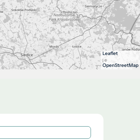
Leaflet
| ©
OpenStreetMap