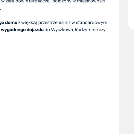
y w zabudowie bliźniaczej, położony w miejscowości
.
go domu
z większą przestrzenią niż w standardowym
z
wygodnego dojazdu
do Wyszkowa, Radzymina czy