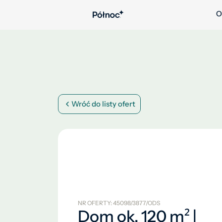
O
Wróć do listy ofert
NR OFERTY: 45098/3877/ODS
Dom ok. 120 m² |