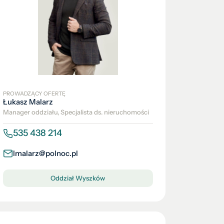
PROWADZĄCY OFERTĘ
Łukasz Malarz
Manager oddziału, Specjalista ds. nieruchomości
535 438 214
lmalarz@polnoc.pl
Oddział Wyszków