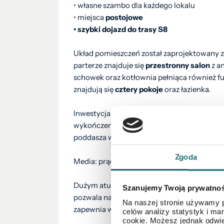
• własne szambo dla każdego lokalu
• miejsca
postojowe
• szybki dojazd do trasy S8
Układ pomieszczeń został zaprojektowany 
parterze znajduje się
przestronny salon
z a
schowek oraz kotłownia pełniąca również f
znajdują się
cztery pokoje
oraz łazienka.
Inwestycja jest na
końcowym
etapie realiza
wykończeniowe, m.in. elewacja, kostka, el
poddasza wraz z ociepleniem i zabudową ka
Zgoda
Media: prąd, gaz, wodociąg, szambo.
Dużym atutem nieruchomości jest
lokaliza
Szanujemy Twoją prywatno
pozwala na sprawny dojazd do Wyszkowa, 
Na naszej stronie używamy p
zapewnia więcej spokoju i przestrzeni niż 
celów analizy statystyk i m
cookie. Możesz jednak odwie