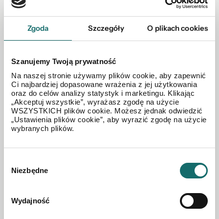
Dyrektor oddziału
kklimek@polnoc.pl
Zgoda
Szczegóły
O plikach cookies
519 334 558
Szanujemy Twoją prywatność
Zapytaj o tę ofertę
Na naszej stronie używamy plików cookie, aby zapewnić
Ci najbardziej dopasowane wrażenia z jej użytkowania
oraz do celów analizy statystyk i marketingu. Klikając
519 334 558
„Akceptuj wszystkie”, wyrażasz zgodę na użycie
WSZYSTKICH plików cookie. Możesz jednak odwiedzić
„Ustawienia plików cookie”, aby wyrazić zgodę na użycie
wybranych plików.
Wybór
Niezbędne
zgody
Wydajność