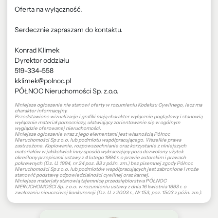
Oferta na wyłączność.
Serdecznie zapraszam do kontaktu.
Konrad Klimek
Dyrektor oddziału
519-334-558
kklimek@polnoc.pl
PÓŁNOC Nieruchomości Sp. z.o.o.
Niniejsze ogłoszenie nie stanowi oferty w rozumieniu Kodeksu Cywilnego, lecz ma
charakter informacyjny.
Przedstawione wizualizacje i grafiki mają charakter wyłącznie poglądowy i stanowią
wyłącznie materiał pomocniczy, ułatwiający zorientowanie się w ogólnym
wyglądzie oferowanej nieruchomości.
Niniejsze ogłoszenie wraz z jego elementami jest własnością Północ
Nieruchomości Sp z o.o. lub podmiotu współpracującego. Wszelkie prawa
zastrzeżone. Kopiowanie, rozpowszechnianie oraz korzystanie z niniejszych
materiałów w jakikolwiek inny sposób wykraczający poza dozwolony użytek
określony przepisami ustawy z 4 lutego 1994 r. o prawie autorskim i prawach
pokrewnych (Dz. U. 1994, nr 24 poz. 83 z późn. zm.) bez pisemnej zgody Północ
Nieruchomości Sp z o.o. lub podmiotów współpracujących jest zabronione i może
stanowić podstawę odpowiedzialności cywilnej oraz karnej.
Niniejsze materiały stanowią tajemnicę przedsiębiorstwa PÓŁNOC
NIERUCHOMOŚCI Sp. z o.o. w rozumieniu ustawy z dnia 16 kwietnia 1993 r. o
zwalczaniu nieuczciwej konkurencji (Dz. U. z 2003 r., Nr 153, poz. 1503 z późn. zm.).