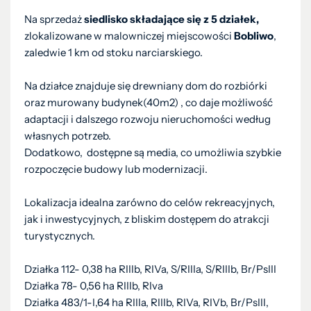
Na sprzedaż
siedlisko składające się z 5 działek,
zlokalizowane w malowniczej miejscowości
Bobliwo
,
zaledwie 1 km od stoku narciarskiego.
Na działce znajduje się drewniany dom do rozbiórki
oraz murowany budynek(40m2) , co daje możliwość
adaptacji i dalszego rozwoju nieruchomości według
własnych potrzeb.
Dodatkowo, dostępne są media, co umożliwia szybkie
rozpoczęcie budowy lub modernizacji.
Lokalizacja idealna zarówno do celów rekreacyjnych,
jak i inwestycyjnych, z bliskim dostępem do atrakcji
turystycznych.
Działka 112- 0,38 ha RIIIb, RIVa, S/RIIIa, S/RIIIb, Br/PsIII
Działka 78- 0,56 ha RIIIb, RIva
Działka 483/1-I,64 ha RIIIa, RIIIb, RIVa, RIVb, Br/PsIII,