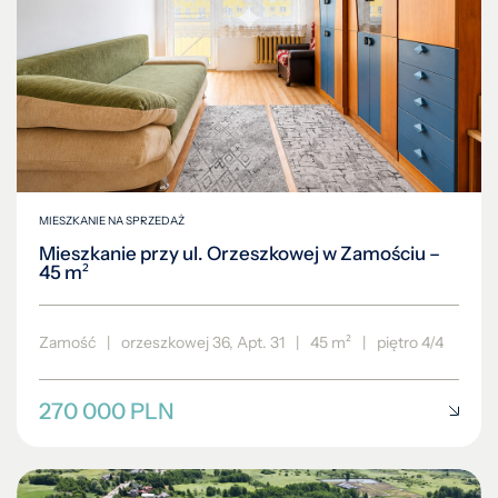
MIESZKANIE NA SPRZEDAŻ
Mieszkanie przy ul. Orzeszkowej w Zamościu –
45 m²
Zamość
|
orzeszkowej 36, Apt. 31
|
45 m²
|
piętro 4/4
270 000 PLN