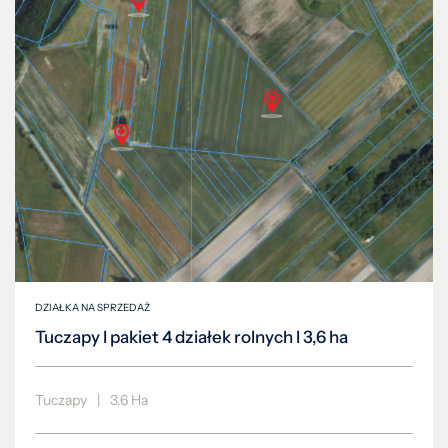
DZIAŁKA NA SPRZEDAŻ
Tuczapy I pakiet 4 działek rolnych I 3,6 ha
Tuczapy
|
3.6 Ha