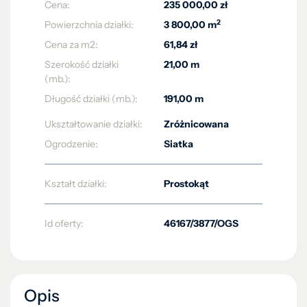
Cena:
235 000,00 zł
2
Powierzchnia działki:
3 800,00 m
Cena za m2:
61,84 zł
Szerokość działki
21,00 m
(mb.):
Długość działki (mb.):
191,00 m
Ukształtowanie działki:
Zróżnicowana
Ogrodzenie:
Siatka
Kształt działki:
Prostokąt
Id oferty:
46167/3877/OGS
Opis