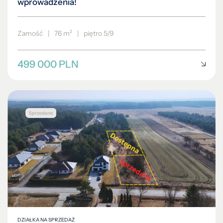
wprowadzenia!
Zamość
|
76 m²
|
piętro 5/9
499 000 PLN
DZIAŁKA NA SPRZEDAŻ