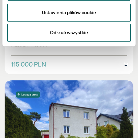
Ustawienia plików cookie
DZIAŁKA NA SPRZEDAŻ
Kameralne osiedle – nowe działki Pniówek!
Odrzuć wszystkie
2
Pniówek
|
1541 m
115 000 PLN