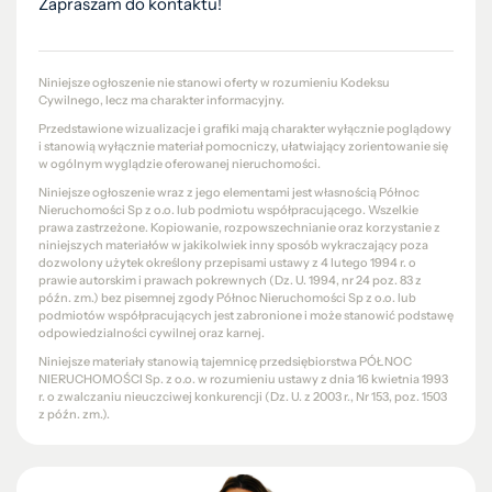
Zapraszam do kontaktu!
Niniejsze ogłoszenie nie stanowi oferty w rozumieniu Kodeksu
Cywilnego, lecz ma charakter informacyjny.
Przedstawione wizualizacje i grafiki mają charakter wyłącznie poglądowy
i stanowią wyłącznie materiał pomocniczy, ułatwiający zorientowanie się
w ogólnym wyglądzie oferowanej nieruchomości.
Niniejsze ogłoszenie wraz z jego elementami jest własnością Północ
Nieruchomości Sp z o.o. lub podmiotu współpracującego. Wszelkie
prawa zastrzeżone. Kopiowanie, rozpowszechnianie oraz korzystanie z
niniejszych materiałów w jakikolwiek inny sposób wykraczający poza
dozwolony użytek określony przepisami ustawy z 4 lutego 1994 r. o
prawie autorskim i prawach pokrewnych (Dz. U. 1994, nr 24 poz. 83 z
późn. zm.) bez pisemnej zgody Północ Nieruchomości Sp z o.o. lub
podmiotów współpracujących jest zabronione i może stanowić podstawę
odpowiedzialności cywilnej oraz karnej.
Niniejsze materiały stanowią tajemnicę przedsiębiorstwa PÓŁNOC
NIERUCHOMOŚCI Sp. z o.o. w rozumieniu ustawy z dnia 16 kwietnia 1993
r. o zwalczaniu nieuczciwej konkurencji (Dz. U. z 2003 r., Nr 153, poz. 1503
z późn. zm.).