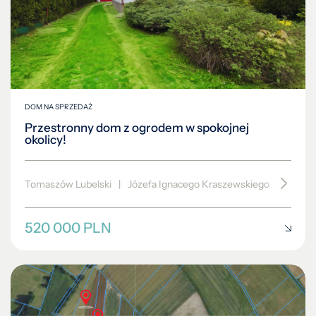
DOM NA SPRZEDAŻ
Przestronny dom z ogrodem w spokojnej
okolicy!
Tomaszów Lubelski
|
Józefa Ignacego Kraszewskiego
|
200 m
520 000 PLN