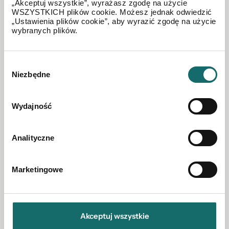
„Akceptuj wszystkie”, wyrażasz zgodę na użycie
WSZYSTKICH plików cookie. Możesz jednak odwiedzić
MIESZKANIE NA SPRZEDAŻ
„Ustawienia plików cookie”, aby wyrazić zgodę na użycie
wybranych plików.
64 m² | parter | centrum | udział | inwestycja
Wybór
Zamość
|
płk. Jana Krysińskiego
|
64 m²
Niezbędne
zgody
310 000 PLN
Wydajność
Analityczne
Marketingowe
Akceptuj wszystkie