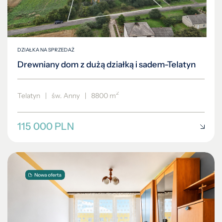
DZIAŁKA NA SPRZEDAŻ
Drewniany dom z dużą działką i sadem-Telatyn
2
Telatyn
|
św. Anny
|
8800 m
115 000 PLN