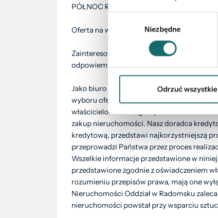
PÓŁNOC Radomsko
Wybór
Niezbędne
zgody
Oferta na wyłączność – tylko w naszym biur
Zainteresowała Cię ta oferta? Nie zwlekaj. 
odpowiem na dodatkowe pytania oraz spotka
Jako biuro jesteśmy z Tobą na każdym eta
Odrzuć wszystkie
wyboru oferty i jej prezentacji po finalizac
właścicielom. Pomagamy we wszelkich form
zakup nieruchomości. Nasz doradca kredyt
kredytową, przedstawi najkorzystniejszą pr
przeprowadzi Państwa przez proces realizacj
Wszelkie informacje przedstawione w ninie
przedstawione zgodnie z oświadczeniem właś
rozumieniu przepisów prawa, mają one wyłą
Nieruchomości Oddział w Radomsku zaleca 
nieruchomości powstał przy wsparciu sztuczn