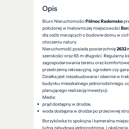
Opis
Biuro Nieruchomości
Północ Radomsko
pr
położonej w malowniczej miejscowości
Bor
dla osób marzących o budowie domu w cichej,
otoczeniu natury.
Nieruchomość posiada powierzchnię
2632 
szerokości oraz 65 m długości. Regularny ks
zagospodarowania terenu oraz komfortowe
przestrzenią rekreacyjną, ogrodem czy gar
Działka jest niezabudowana i obecnie w t
budynku mieszkalnego jednorodzinnego, co s
planującego realizację inwestycji.
Media:
prąd dostępny w drodze,
woda dostępna w drodze po przeciwnej str
Borzykówka to spokojna i kameralna miejsc
luźną zabudową jednorodzinną. Lokalizacja 