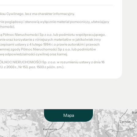
eksu Cywilnego, lecz ma charakter informacyjny.
znie poglądowy i stanowią wyłącznie materiał pomocniczy, ułatwiający
chomości.
cią Północ Nieruchomości Sp z o.o. lub podmiotu współpracującego.
e oraz korzystanie z niniejszych materiałów w jakikolwiek inny
pisami ustawy z 4 lutego 1994 r. o prawie autorskim i prawach
pisemnej zgody Północ Nieruchomości Sp z o.o. lub podmiotów
wę odpowiedzialności cywilnej oraz karnej.
a PÓŁNOC NIERUCHOMOŚCI Sp. z o.o. w rozumieniu ustawy z dnia 16
 z 2003 r., Nr 153, poz. 1503 z późn. zm.).
Mapa