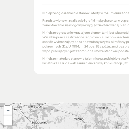
Niniejsze ogłoszenie nie stanowi oferty w rozumieniu Kod
Przedstawione wizualizacje i grafiki mają charakter wyłąc
zorientowanie się w ogólnym wyglądzie oferowanej nieru
Niniejsze ogłoszenie wraz z jego elementami jest własnoś
Wszelkie prawa zastrzeżone. Kopiowanie, rozpowszechniani
sposób wykraczający poza dozwolony użytek określony prze
pokrewnych (Dz. U. 1994, nr 24 poz. 83 z późn. zm.) bez 
współpracujących jest zabronione i może stanowić podsta
Niniejsze materiały stanowią tajemnicę przedsiębiorstw
kwietnia 1993 r. o zwalczaniu nieuczciwej konkurencji (Dz. U.
+
−