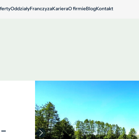
ferty
Oddziały
Franczyza
Kariera
O firmie
Blog
Kontakt
 –