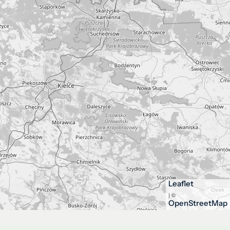
Leaflet
| ©
OpenStreetMap