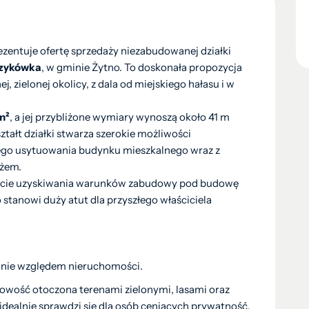
ezentuje ofertę sprzedaży niezabudowanej działki
zykówka
, w gminie Żytno. To doskonała propozycja
 zielonej okolicy, z dala od miejskiego hałasu i w
m²
, a jej przybliżone wymiary wynoszą około 41 m
ztałt działki stwarza szerokie możliwości
go usytuowania budynku mieszkalnego wraz z
ażem.
rakcie uzyskiwania warunków zabudowy pod budowę
tanowi duży atut dla przyszłego właściciela
onie względem nieruchomości.
owość otoczona terenami zielonymi, lasami oraz
idealnie sprawdzi się dla osób ceniących prywatność,