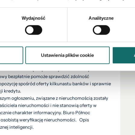
Wydajność
Analityczne
ze!
Zadzwoń lub napisz do mnie już teraz. Chętnie
m się z Tobą na bezpłatnej prezentacji.
pie procesu zakupu nieruchomości począwszy od
Ustawienia plików cookie
ję transakcji i przekazanie nieruchomości nowym
alnościach związanych z uzyskaniem kredytu na
owy bezpłatnie pomoże sprawdzić zdolność
opozycję spośród oferty kilkunastu banków i sprawnie
i kredytu.
jszym ogłoszeniu, związane z nieruchomością zostały
ciciela nieruchomości i nie stanowią oferty w
cznie charakter informacyjny. Biuro Północ
osobistą weryfikację nieruchomości. Opis
ej inteligencji.