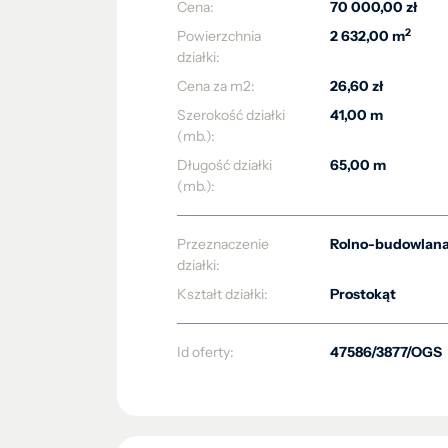
Cena:
70 000,00 zł
2
Powierzchnia
2 632,00 m
działki:
Cena za m2:
26,60 zł
Szerokość działki
41,00 m
(mb.):
Długość działki
65,00 m
(mb.):
Przeznaczenie
Rolno-budowlan
działki:
Kształt działki:
Prostokąt
Id oferty:
47586/3877/OGS