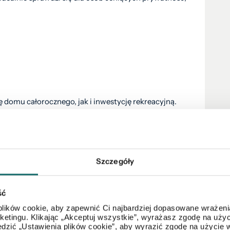
domu całorocznego, jak i inwestycję rekreacyjną.
oraz spokojna lokalizacja sprawiają, że nieruchomość
ezentacji nieruchomości.
Szczegóły
zczegółowych informacji oraz umówienia się na
lnym doradztwem i pomocą na każdym etapie zakupu.
ść
lików cookie, aby zapewnić Ci najbardziej dopasowane wrażenia
arketingu. Klikając „Akceptuj wszystkie”, wyrażasz zgodę na u
dzić „Ustawienia plików cookie”, aby wyrazić zgodę na użycie 