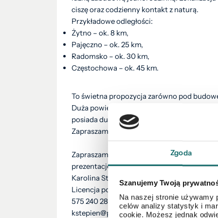
ciszę oraz codzienny kontakt z naturą.
Przykładowe odległości:
Żytno – ok. 8 km,
Pajęczno – ok. 25 km,
Radomsko – ok. 30 km,
Częstochowa – ok. 45 km.
To świetna propozycja zarówno pod budowę 
Duża powierzchnia działki, ustawny kształt 
posiada duży potencjał.
Zapraszamy do kontaktu oraz umówienia pr
Zgoda
Zapraszamy do kontaktu w celu uzyskania s
prezentację. Nasz zespół służy profesjona
Karolina Stępień
Szanujemy Twoją prywatno
Licencja pośrednika nr: 31004
Na naszej stronie używamy p
575 240 283
celów analizy statystyk i m
kstepien@polnoc.pl
cookie. Możesz jednak odwie