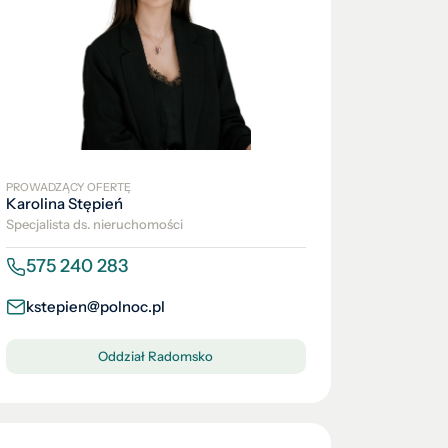
PROWADZĄCY OFERTĘ
Karolina Stępień
Specjalista ds. nieruchomości
575 240 283
kstepien@polnoc.pl
Oddział Radomsko