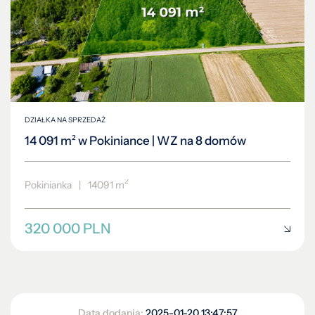
DZIAŁKA NA SPRZEDAŻ
14 091 m² w Pokiniance | WZ na 8 domów
2
Pokinianka
|
14091 m
320 000 PLN
Data dodania:
2025-01-20 13:47:57