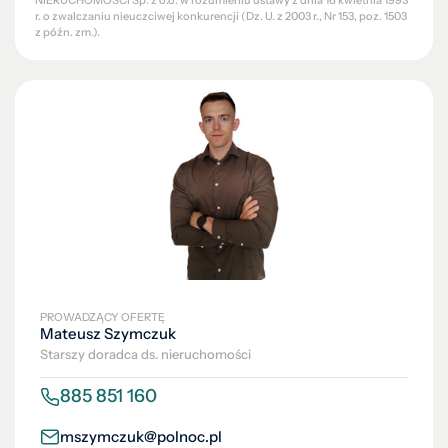
NIERUCHOMOŚCI Sp. z o.o. w rozumieniu ustawy z dnia 16 kwietnia 1993
r. o zwalczaniu nieuczciwej konkurencji (Dz. U. z 2003 r., Nr 153, poz. 1503
z późn. zm.).
PROWADZĄCY OFERTĘ
Mateusz Szymczuk
Starszy doradca ds. nieruchomości
885 851 160
mszymczuk@polnoc.pl