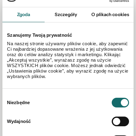
Zgoda
Szczegóły
O plikach cookies
Szanujemy Twoją prywatność
MIESZKANIE NA WYNAJEM
Na naszej stronie używamy plików cookie, aby zapewnić
Ci najbardziej dopasowane wrażenia z jej użytkowania
Apartament z miejscem w garażu podziemnym
oraz do celów analizy statystyk i marketingu. Klikając
„Akceptuj wszystkie”, wyrażasz zgodę na użycie
WSZYSTKICH plików cookie. Możesz jednak odwiedzić
Biała Podlaska
|
ul. Witolda Pileckiego
|
38.04 m²
|
piętro 4/5
„Ustawienia plików cookie”, aby wyrazić zgodę na użycie
wybranych plików.
1 800 PLN
Wybór
Niezbędne
zgody
Wydajność