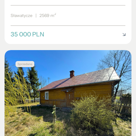
2
Sławatycze
|
2569 m
35 000 PLN