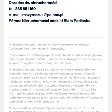
Doradca ds. nieruchomości
tel. 885 851 160
e-mail: mszymczuk@polnoc.pl
Północ Nieruchomości oddział Biała Podlaska
Niniejsze ogłoszenie nie stanowi oferty w rozumieniu Kodeksu
Cywilnego, lecz ma charakter informacyjny.
Przedstawione wizualizacje i grafiki mają charakter wyłącznie poglądowy
i stanowią wyłącznie materiał pomocniczy, ułatwiający zorientowanie się
w ogólnym wyglądzie oferowanej nieruchomości.
Niniejsze ogłoszenie wraz z jego elementami jest własnością Północ
Nieruchomości Sp z o.o. lub podmiotu współpracującego. Wszelkie
prawa zastrzeżone. Kopiowanie, rozpowszechnianie oraz korzystanie z
niniejszych materiałów w jakikolwiek inny sposób wykraczający poza
dozwolony użytek określony przepisami ustawy z 4 lutego 1994 r. o
prawie autorskim i prawach pokrewnych (Dz. U. 1994, nr 24 poz. 83 z
późn. zm.) bez pisemnej zgody Północ Nieruchomości Sp z o.o. lub
podmiotów współpracujących jest zabronione i może stanowić podstawę
odpowiedzialności cywilnej oraz karnej.
Niniejsze materiały stanowią tajemnicę przedsiębiorstwa PÓŁNOC