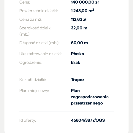
Cena:
140 000,00 zł
2
Powierzchnia działki:
1 243,00 m
Cena za m2:
112,63 zł
Szerokość działki
32,00 m
(mb.):
Długość działki (mb.):
60,00 m
Ukształtowanie działki:
Płaska
Ogrodzenie:
Brak
Kształt działki:
Trapez
Plan miejscowy:
Plan
zagospodarowania
przestrzennego
Id oferty:
45804/3877/OGS