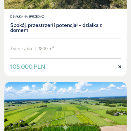
DZIAŁKA NA SPRZEDAŻ
Spokój, przestrzeń i potencjał – działka z
domem
2
Żeszczynka
|
1800 m
105 000 PLN