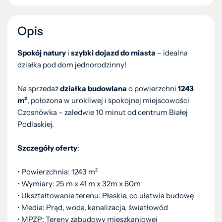
Opis
Spokój natury
i
szybki dojazd do miasta
– idealna
działka pod dom jednorodzinny!
Na sprzedaż
działka budowlana
o powierzchni
1243
m²
, położona w urokliwej i spokojnej miejscowości
Czosnówka – zaledwie 10 minut od centrum Białej
Podlaskiej.
Szczegóły oferty
:
• ⁠Powierzchnia: 1243 m²
• ⁠Wymiary: 25 m x 41 m x 32m x 60m
• ⁠Ukształtowanie terenu: Płaskie, co ułatwia budowę
•⁠ Media: Prąd, woda, kanalizacja, światłowód
•⁠ MPZP: Tereny zabudowy mieszkaniowej