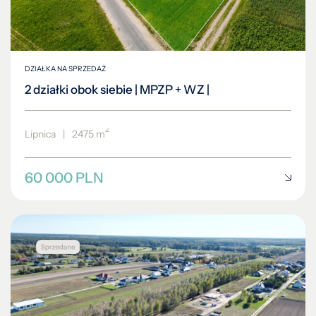
DZIAŁKA NA SPRZEDAŻ
2 działki obok siebie | MPZP + WZ |
2
Lipnica
|
2475 m
60 000 PLN