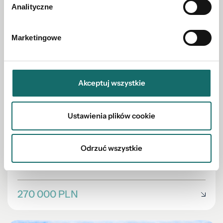
Analityczne
Marketingowe
Akceptuj wszystkie
Ustawienia plików cookie
DOM NA SPRZEDAŻ
Do remontu – gotowy na Twoją wizję
Odrzuć wszystkie
Biała Podlaska
|
ul. Górna
|
71 m²
270 000 PLN