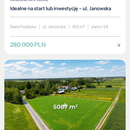
Idealne na start lub inwestycję – ul. Janowska
Biała Podlaska
|
ul. Janowska
|
41.5 m²
|
piętro 1/4
280 000 PLN