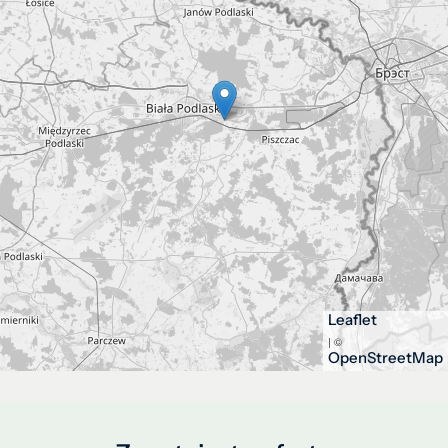
Leaflet
| ©
OpenStreetMap