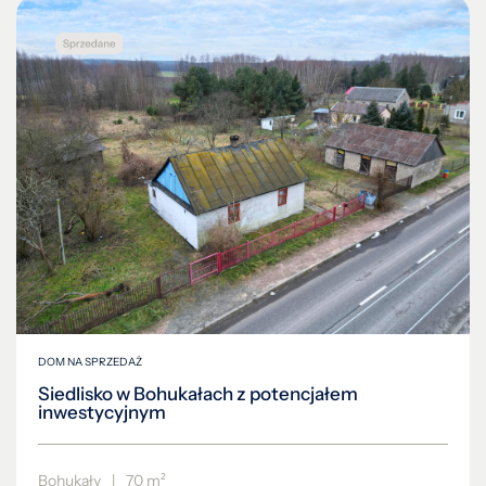
DOM NA SPRZEDAŻ
Siedlisko w Bohukałach z potencjałem
inwestycyjnym
Bohukały
|
70 m²