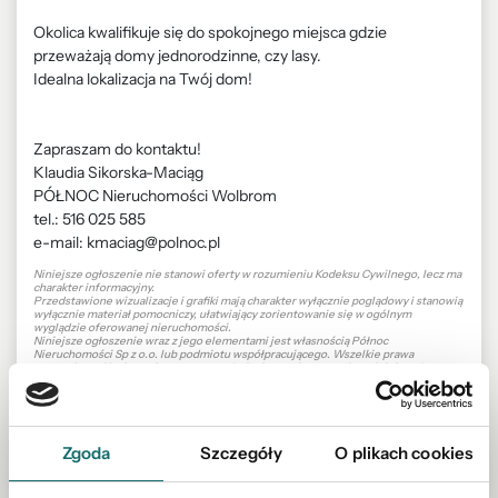
Okolica kwalifikuje się do spokojnego miejsca gdzie
przeważają domy jednorodzinne, czy lasy.
Idealna lokalizacja na Twój dom!
Zapraszam do kontaktu!
Klaudia Sikorska-Maciąg
PÓŁNOC Nieruchomości Wolbrom
tel.: 516 025 585
e-mail: kmaciag@polnoc.pl
Niniejsze ogłoszenie nie stanowi oferty w rozumieniu Kodeksu Cywilnego, lecz ma
charakter informacyjny.
Przedstawione wizualizacje i grafiki mają charakter wyłącznie poglądowy i stanowią
wyłącznie materiał pomocniczy, ułatwiający zorientowanie się w ogólnym
wyglądzie oferowanej nieruchomości.
Niniejsze ogłoszenie wraz z jego elementami jest własnością Północ
Nieruchomości Sp z o.o. lub podmiotu współpracującego. Wszelkie prawa
zastrzeżone. Kopiowanie, rozpowszechnianie oraz korzystanie z niniejszych
materiałów w jakikolwiek inny sposób wykraczający poza dozwolony użytek
określony przepisami ustawy z 4 lutego 1994 r. o prawie autorskim i prawach
pokrewnych (Dz. U. 1994, nr 24 poz. 83 z późn. zm.) bez pisemnej zgody Północ
Nieruchomości Sp z o.o. lub podmiotów współpracujących jest zabronione i może
stanowić podstawę odpowiedzialności cywilnej oraz karnej.
Niniejsze materiały stanowią tajemnicę przedsiębiorstwa PÓŁNOC
Zgoda
Szczegóły
O plikach cookies
NIERUCHOMOŚCI Sp. z o.o. w rozumieniu ustawy z dnia 16 kwietnia 1993 r. o
zwalczaniu nieuczciwej konkurencji (Dz. U. z 2003 r., Nr 153, poz. 1503 z późn. zm.).