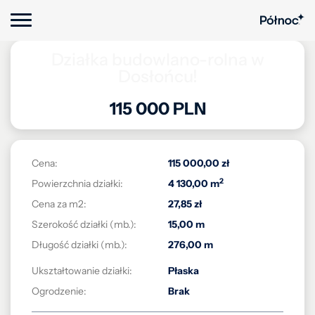
Działka budowlano-rolna w
Dosłońcu!
115 000 PLN
Cena:
115 000,00 zł
2
Powierzchnia działki:
4 130,00 m
Cena za m2:
27,85 zł
Szerokość działki (mb.):
15,00 m
Długość działki (mb.):
276,00 m
Ukształtowanie działki:
Płaska
Ogrodzenie:
Brak