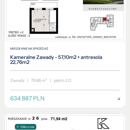
MIESZKANIE NA SPRZEDAŻ
Kameralne Zawady - 57,10m2 + antresola
22,76m2
Zawady
|
79.86 m²
|
piętro 2/2
634 887 PLN