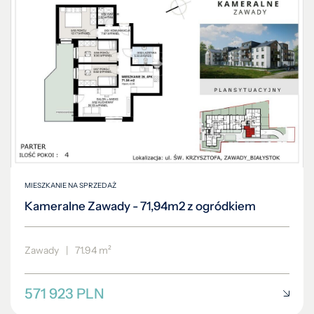
MIESZKANIE NA SPRZEDAŻ
Kameralne Zawady - 71,94m2 z ogródkiem
Zawady
|
71.94 m²
571 923 PLN