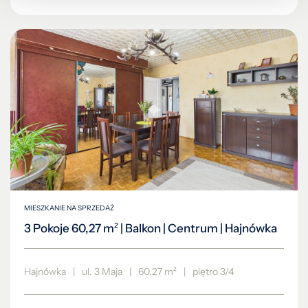
MIESZKANIE NA SPRZEDAŻ
3 Pokoje 60,27 m² | Balkon | Centrum | Hajnówka
Hajnówka
|
ul. 3 Maja
|
60.27 m²
|
piętro 3/4