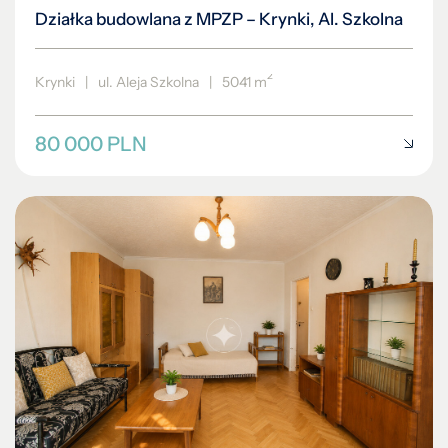
Działka budowlana z MPZP – Krynki, Al. Szkolna
2
Krynki
|
ul. Aleja Szkolna
|
5041 m
80 000 PLN