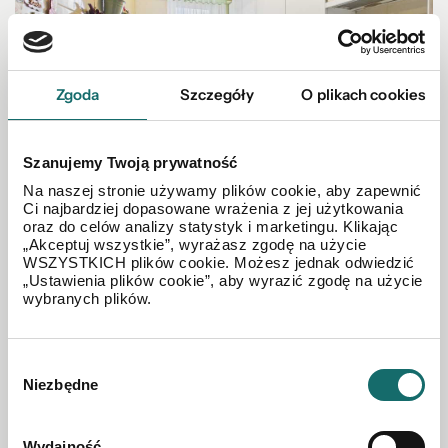
Zgoda
Szczegóły
O plikach cookies
Szanujemy Twoją prywatność
Na naszej stronie używamy plików cookie, aby zapewnić
MIESZKANIE NA SPRZEDAŻ
Ci najbardziej dopasowane wrażenia z jej użytkowania
oraz do celów analizy statystyk i marketingu. Klikając
Mieszkanie 3-pok., 48,1 m², niski blok
„Akceptuj wszystkie”, wyrażasz zgodę na użycie
WSZYSTKICH plików cookie. Możesz jednak odwiedzić
„Ustawienia plików cookie”, aby wyrazić zgodę na użycie
Białostoczek
|
ul. Gołdapska
|
48.1 m²
|
piętro 3/3
wybranych plików.
420 000 PLN
Wybór
Niezbędne
zgody
Wydajność