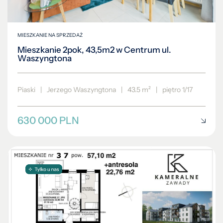
MIESZKANIE NA SPRZEDAŻ
Mieszkanie 2pok, 43,5m2 w Centrum ul.
Waszyngtona
Piaski
|
Jerzego Waszyngtona
|
43.5 m²
|
piętro 1/17
630 000 PLN