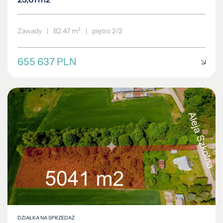
Zawady
|
82.47 m²
|
piętro 2/2
655 637 PLN
DZIAŁKA NA SPRZEDAŻ