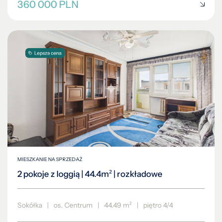
360 000 PLN
MIESZKANIE NA SPRZEDAŻ
2 pokoje z loggią | 44.4m² | rozkładowe
Sokółka
|
os. Centrum
|
44.49 m²
|
piętro 4/4