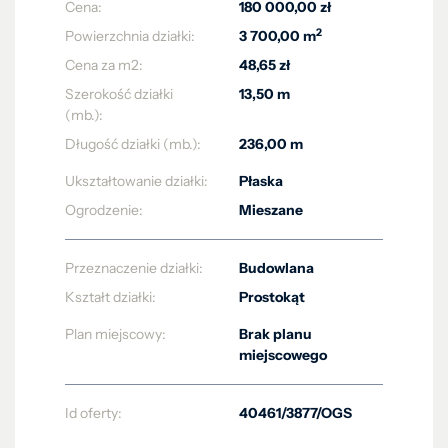
Cena:
180 000,00 zł
2
Powierzchnia działki:
3 700,00 m
Cena za m2:
48,65 zł
Szerokość działki
13,50 m
(mb.):
Długość działki (mb.):
236,00 m
Ukształtowanie działki:
Płaska
Ogrodzenie:
Mieszane
Przeznaczenie działki:
Budowlana
Kształt działki:
Prostokąt
Plan miejscowy:
Brak planu
miejscowego
Id oferty:
40461/3877/OGS