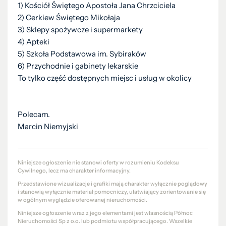
1) Kościół Świętego Apostoła Jana Chrzciciela
2) Cerkiew Świętego Mikołaja
3) Sklepy spożywcze i supermarkety
4) Apteki
5) Szkoła Podstawowa im. Sybiraków
6) Przychodnie i gabinety lekarskie
To tylko część dostępnych miejsc i usług w okolicy
Polecam.
Marcin Niemyjski
Niniejsze ogłoszenie nie stanowi oferty w rozumieniu Kodeksu
Cywilnego, lecz ma charakter informacyjny.
Przedstawione wizualizacje i grafiki mają charakter wyłącznie poglądowy
i stanowią wyłącznie materiał pomocniczy, ułatwiający zorientowanie się
w ogólnym wyglądzie oferowanej nieruchomości.
Niniejsze ogłoszenie wraz z jego elementami jest własnością Północ
Nieruchomości Sp z o.o. lub podmiotu współpracującego. Wszelkie