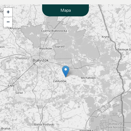
Mapa
+
−