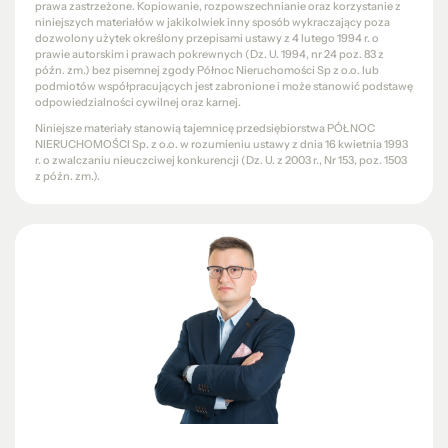
prawa zastrzeżone. Kopiowanie, rozpowszechnianie oraz korzystanie z
niniejszych materiałów w jakikolwiek inny sposób wykraczający poza
dozwolony użytek określony przepisami ustawy z 4 lutego 1994 r. o
prawie autorskim i prawach pokrewnych (Dz. U. 1994, nr 24 poz. 83 z
późn. zm.) bez pisemnej zgody Północ Nieruchomości Sp z o.o. lub
podmiotów współpracujących jest zabronione i może stanowić podstawę
odpowiedzialności cywilnej oraz karnej.
Niniejsze materiały stanowią tajemnicę przedsiębiorstwa PÓŁNOC
NIERUCHOMOŚCI Sp. z o.o. w rozumieniu ustawy z dnia 16 kwietnia 1993
r. o zwalczaniu nieuczciwej konkurencji (Dz. U. z 2003 r., Nr 153, poz. 1503
z późn. zm.).