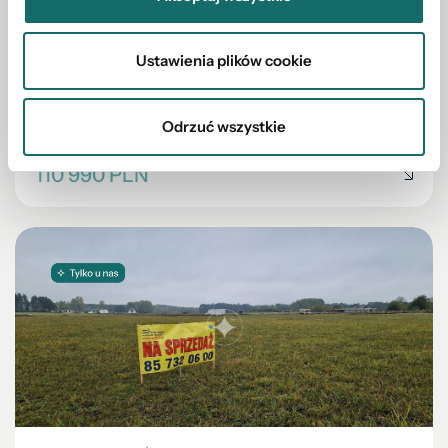
DZIAŁKA NA SPRZEDAŻ
Atrakcyjna działka z WZ w Zabłudowie
Ustawienia plików cookie
2
Zabłudów
|
św. Rocha
|
1009 m
Odrzuć wszystkie
110 990 PLN