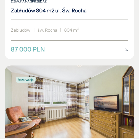
DZIAŁKA NA SPRZEDAŻ
Zabłudów 804 m2 ul. Św. Rocha
2
Zabłudów
|
św. Rocha
|
804 m
87 000 PLN