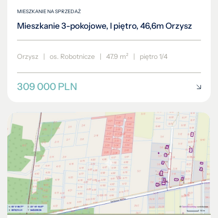
MIESZKANIE NA SPRZEDAŻ
Mieszkanie 3-pokojowe, I piętro, 46,6m Orzysz
Orzysz
|
os. Robotnicze
|
47.9 m²
|
piętro 1/4
309 000 PLN