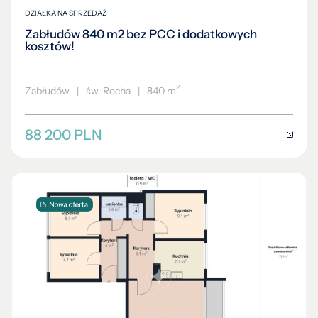
DZIAŁKA NA SPRZEDAŻ
Zabłudów 840 m2 bez PCC i dodatkowych
kosztów!
2
Zabłudów
|
św. Rocha
|
840 m
88 200 PLN