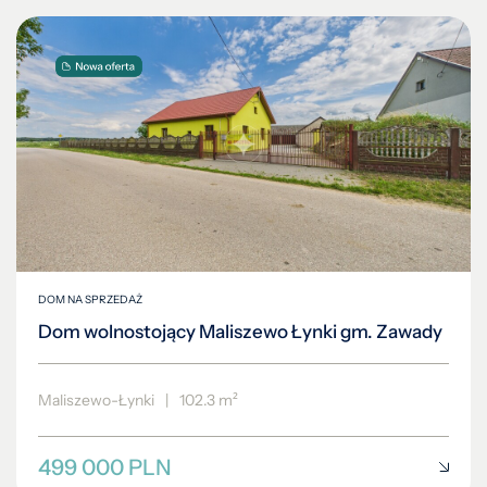
DOM NA SPRZEDAŻ
Dom wolnostojący Maliszewo Łynki gm. Zawady
Maliszewo-Łynki
|
102.3 m²
499 000 PLN