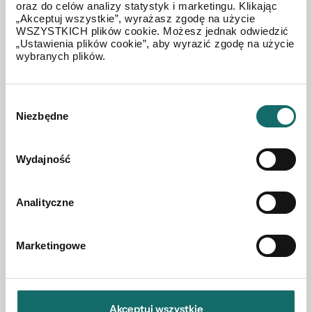
oraz do celów analizy statystyk i marketingu. Klikając
MIESZKANIE NA SPRZEDAŻ
„Akceptuj wszystkie”, wyrażasz zgodę na użycie
3 pok. 60 m2 z dwoma miejscami post. Trawiasta
WSZYSTKICH plików cookie. Możesz jednak odwiedzić
„Ustawienia plików cookie”, aby wyrazić zgodę na użycie
wybranych plików.
Wygoda
|
ul. Trawiasta
|
60.3 m²
|
piętro 2/3
Wybór
543 000 PLN
Niezbędne
zgody
Wydajność
Analityczne
Marketingowe
Akceptuj wszystkie