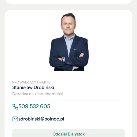
PROWADZĄCY OFERTĘ
Stanisław Drobiński
Doradca ds. nieruchomości
509 532 605
sdrobinski@polnoc.pl
Oddział Białystok