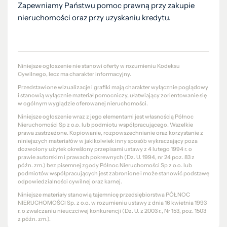
Zapewniamy Państwu pomoc prawną przy zakupie
nieruchomości oraz przy uzyskaniu kredytu.
Niniejsze ogłoszenie nie stanowi oferty w rozumieniu Kodeksu
Cywilnego, lecz ma charakter informacyjny.
Przedstawione wizualizacje i grafiki mają charakter wyłącznie poglądowy
i stanowią wyłącznie materiał pomocniczy, ułatwiający zorientowanie się
w ogólnym wyglądzie oferowanej nieruchomości.
Niniejsze ogłoszenie wraz z jego elementami jest własnością Północ
Nieruchomości Sp z o.o. lub podmiotu współpracującego. Wszelkie
prawa zastrzeżone. Kopiowanie, rozpowszechnianie oraz korzystanie z
niniejszych materiałów w jakikolwiek inny sposób wykraczający poza
dozwolony użytek określony przepisami ustawy z 4 lutego 1994 r. o
prawie autorskim i prawach pokrewnych (Dz. U. 1994, nr 24 poz. 83 z
późn. zm.) bez pisemnej zgody Północ Nieruchomości Sp z o.o. lub
podmiotów współpracujących jest zabronione i może stanowić podstawę
odpowiedzialności cywilnej oraz karnej.
Niniejsze materiały stanowią tajemnicę przedsiębiorstwa PÓŁNOC
NIERUCHOMOŚCI Sp. z o.o. w rozumieniu ustawy z dnia 16 kwietnia 1993
r. o zwalczaniu nieuczciwej konkurencji (Dz. U. z 2003 r., Nr 153, poz. 1503
z późn. zm.).