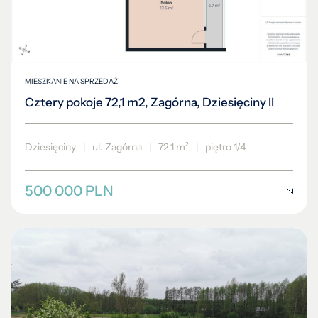
MIESZKANIE NA SPRZEDAŻ
Cztery pokoje 72,1 m2, Zagórna, Dziesięciny II
Dziesięciny
|
ul. Zagórna
|
72.1 m²
|
piętro 1/4
500 000 PLN