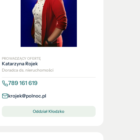
PROWADZĄCY OFERTĘ
Katarzyna Rojek
Doradca ds. nieruchomości
789 161 619
krojek@polnoc.pl
Oddział Kłodzko