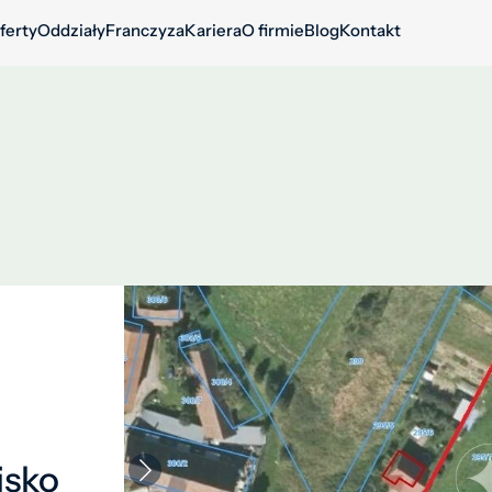
ferty
Oddziały
Franczyza
Kariera
O firmie
Blog
Kontakt
isko