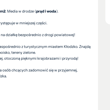
7m2
. Media w drodze (
prąd i woda
).
ystępuje w mniejszej części.
na działkę bezpośrednio z drogi powiatowej!
 bezpośrednio z turystycznym miastem Kłodzko. Znajdą
boisko, tereny zielone.
ej, otoczoną pięknymi krajobrazami i przyrodą!
dla osób chcących zadomowić się w przyjemnej,
dzka.