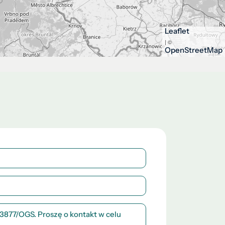
Leaflet
| ©
OpenStreetMap