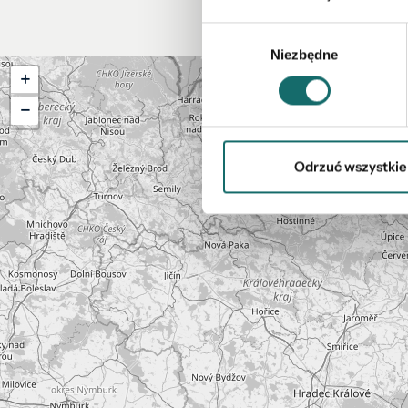
Wybór
Niezbędne
zgody
+
−
Odrzuć wszystkie