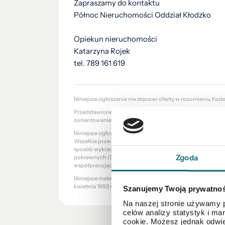
Zapraszamy do kontaktu
Północ Nieruchomości Oddział Kłodzko
Opiekun nieruchomości
Katarzyna Rojek
tel. 789 161 619
Niniejsze ogłoszenie nie stanowi oferty w rozumieniu Kod
Przedstawione wizualizacje i grafiki mają charakter wyłąc
zorientowanie się w ogólnym wyglądzie oferowanej nieru
Niniejsze ogłoszenie wraz z jego elementami jest własnoś
Wszelkie prawa zastrzeżone. Kopiowanie, rozpowszechniani
sposób wykraczający poza dozwolony użytek określony prze
Zgoda
pokrewnych (Dz. U. 1994, nr 24 poz. 83 z późn. zm.) bez 
współpracujących jest zabronione i może stanowić podsta
Niniejsze materiały stanowią tajemnicę przedsiębiorstw
kwietnia 1993 r. o zwalczaniu nieuczciwej konkurencji (Dz. U.
Szanujemy Twoją prywatno
Na naszej stronie używamy p
celów analizy statystyk i m
cookie. Możesz jednak odwie