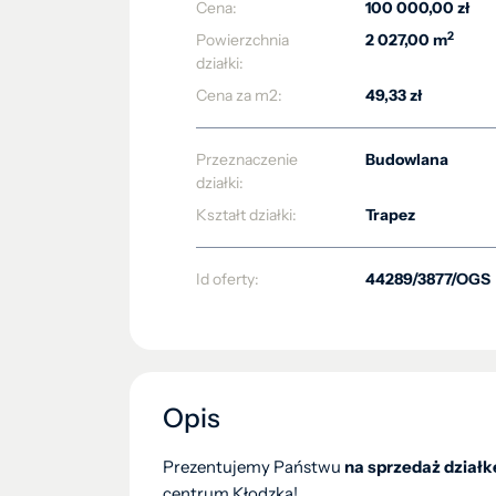
Cena:
100 000,00 zł
2
Powierzchnia
2 027,00 m
działki:
Cena za m2:
49,33 zł
Przeznaczenie
Budowlana
działki:
Kształt działki:
Trapez
Id oferty:
44289/3877/OGS
Opis
Prezentujemy Państwu
na sprzedaż działk
centrum Kłodzka!