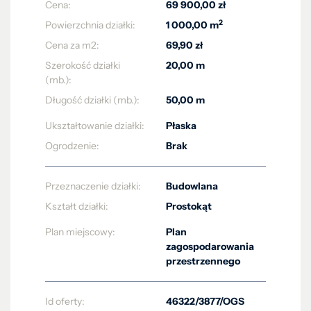
Cena:
69 900,00 zł
2
Powierzchnia działki:
1 000,00 m
Cena za m2:
69,90 zł
Szerokość działki
20,00 m
(mb.):
Długość działki (mb.):
50,00 m
Ukształtowanie działki:
Płaska
Ogrodzenie:
Brak
Przeznaczenie działki:
Budowlana
Kształt działki:
Prostokąt
Plan miejscowy:
Plan
zagospodarowania
przestrzennego
Id oferty:
46322/3877/OGS