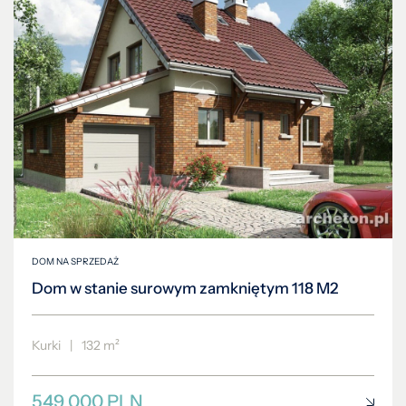
DOM NA SPRZEDAŻ
Dom w stanie surowym zamkniętym 118 M2
Kurki
|
132 m²
549 000 PLN