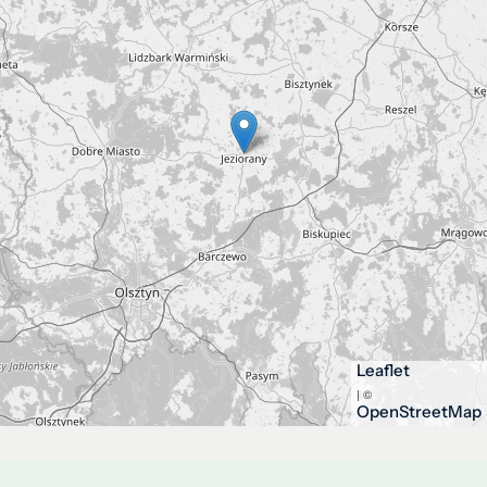
Leaflet
| ©
OpenStreetMap