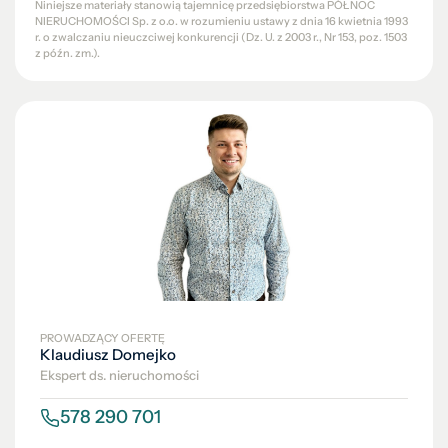
Niniejsze materiały stanowią tajemnicę przedsiębiorstwa PÓŁNOC
NIERUCHOMOŚCI Sp. z o.o. w rozumieniu ustawy z dnia 16 kwietnia 1993
r. o zwalczaniu nieuczciwej konkurencji (Dz. U. z 2003 r., Nr 153, poz. 1503
z późn. zm.).
PROWADZĄCY OFERTĘ
Klaudiusz Domejko
Ekspert ds. nieruchomości
578 290 701