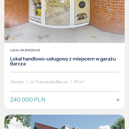
LOKAL NA SPRZEDAŻ
Lokal handlowo-usługowy z miejscem w garażu
Barcza
Olsztyn
|
ul. Franciszka Barcza
|
91 m²
240 000 PLN