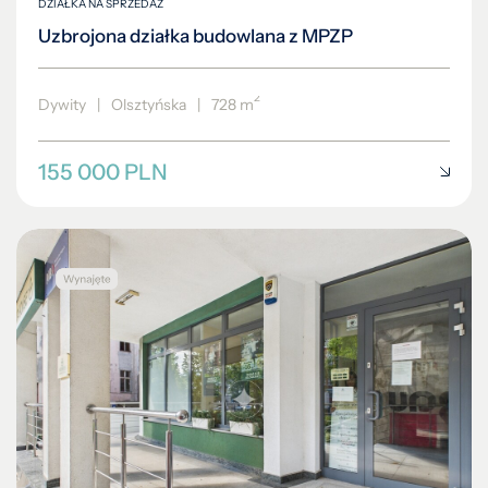
DZIAŁKA NA SPRZEDAŻ
Uzbrojona działka budowlana z MPZP
2
Dywity
|
Olsztyńska
|
728 m
155 000 PLN