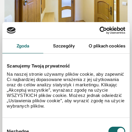
Zgoda
Szczegóły
O plikach cookies
MIESZKANIE NA SPRZEDAŻ
2 pok mieszkanie 50 m² – os. Belweder
Szanujemy Twoją prywatność
Olsztyn
|
ks. Jerzego Popiełuszki
|
50 m²
|
piętro 1/3
Na naszej stronie używamy plików cookie, aby zapewnić
Ci najbardziej dopasowane wrażenia z jej użytkowania
oraz do celów analizy statystyk i marketingu. Klikając
„Akceptuj wszystkie”, wyrażasz zgodę na użycie
498 000 PLN
WSZYSTKICH plików cookie. Możesz jednak odwiedzić
„Ustawienia plików cookie”, aby wyrazić zgodę na użycie
wybranych plików.
Wybór
Niezbędne