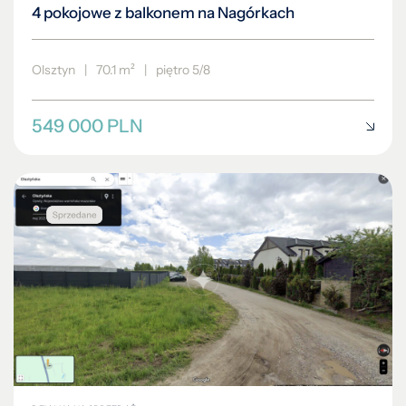
4 pokojowe z balkonem na Nagórkach
Olsztyn
|
70.1 m²
|
piętro 5/8
549 000 PLN