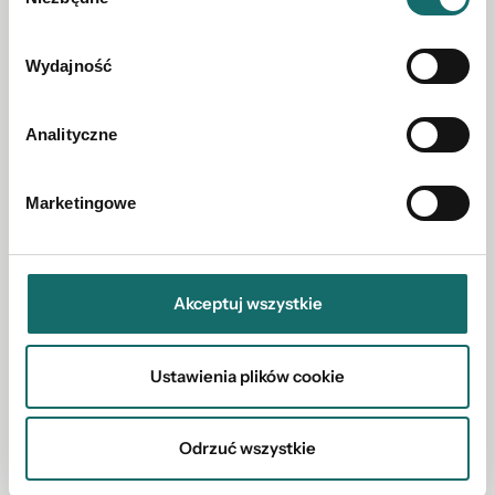
zgody
Wydajność
Analityczne
Marketingowe
DOM NA SPRZEDAŻ
Agroturystyka z prywatnym jeziorkiem
Akceptuj wszystkie
Warkałki
|
3a
|
240 m²
Ustawienia plików cookie
2 950 000 PLN
Odrzuć wszystkie