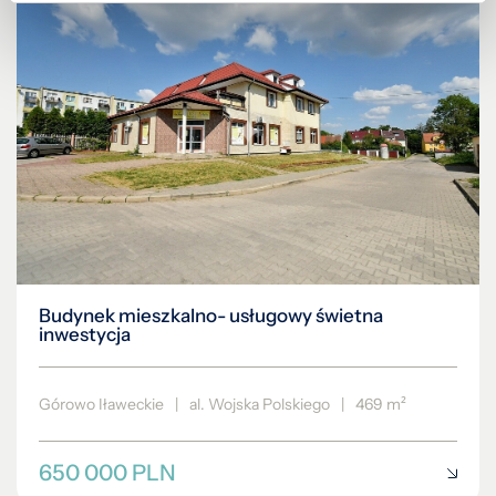
Budynek mieszkalno- usługowy świetna
inwestycja
Górowo Iławeckie
|
al. Wojska Polskiego
|
469 m²
650 000 PLN