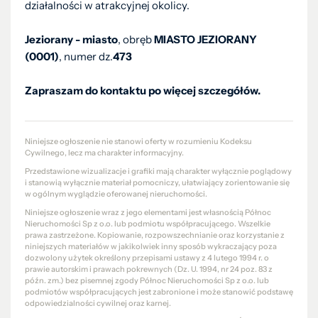
działalności w atrakcyjnej okolicy.
Jeziorany - miasto
, obręb
MIASTO JEZIORANY
(0001)
, numer dz.
473
Zapraszam do kontaktu po więcej szczegółów.
Niniejsze ogłoszenie nie stanowi oferty w rozumieniu Kodeksu
Cywilnego, lecz ma charakter informacyjny.
Przedstawione wizualizacje i grafiki mają charakter wyłącznie poglądowy
i stanowią wyłącznie materiał pomocniczy, ułatwiający zorientowanie się
w ogólnym wyglądzie oferowanej nieruchomości.
Niniejsze ogłoszenie wraz z jego elementami jest własnością Północ
Nieruchomości Sp z o.o. lub podmiotu współpracującego. Wszelkie
prawa zastrzeżone. Kopiowanie, rozpowszechnianie oraz korzystanie z
niniejszych materiałów w jakikolwiek inny sposób wykraczający poza
dozwolony użytek określony przepisami ustawy z 4 lutego 1994 r. o
prawie autorskim i prawach pokrewnych (Dz. U. 1994, nr 24 poz. 83 z
późn. zm.) bez pisemnej zgody Północ Nieruchomości Sp z o.o. lub
podmiotów współpracujących jest zabronione i może stanowić podstawę
odpowiedzialności cywilnej oraz karnej.