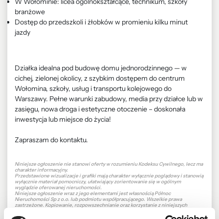
W Wołominie: licea ogólnokształcące, technikum, szkoły
branżowe
Dostęp do przedszkoli i żłobków w promieniu kilku minut
jazdy
Działka idealna pod budowę domu jednorodzinnego — w
cichej, zielonej okolicy, z szybkim dostępem do centrum
Wołomina, szkoły, usług i transportu kolejowego do
Warszawy. Pełne warunki zabudowy, media przy działce lub w
zasięgu, nowa droga i estetyczne otoczenie – doskonała
inwestycja lub miejsce do życia!
Zapraszam do kontaktu.
Niniejsze ogłoszenie nie stanowi oferty w rozumieniu Kodeksu Cywilnego, lecz ma
charakter informacyjny.
Przedstawione wizualizacje i grafiki mają charakter wyłącznie poglądowy i stanowią
wyłącznie materiał pomocniczy, ułatwiający zorientowanie się w ogólnym
wyglądzie oferowanej nieruchomości.
Niniejsze ogłoszenie wraz z jego elementami jest własnością Północ
Nieruchomości Sp z o.o. lub podmiotu współpracującego. Wszelkie prawa
zastrzeżone. Kopiowanie, rozpowszechnianie oraz korzystanie z niniejszych
materiałów w jakikolwiek inny sposób wykraczający poza dozwolony użytek
określony przepisami ustawy z 4 lutego 1994 r. o prawie autorskim i prawach