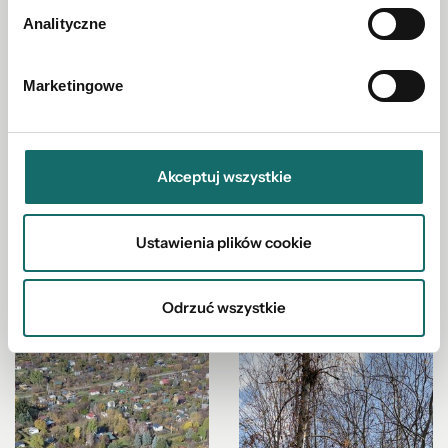
Analityczne
Emilia Chrastina
Marketingowe
Kierownik oddziału
echrastina@polnoc.pl
664 417 443
Akceptuj wszystkie
Zapytaj o tę ofertę
Ustawienia plików cookie
664 417 443
Odrzuć wszystkie