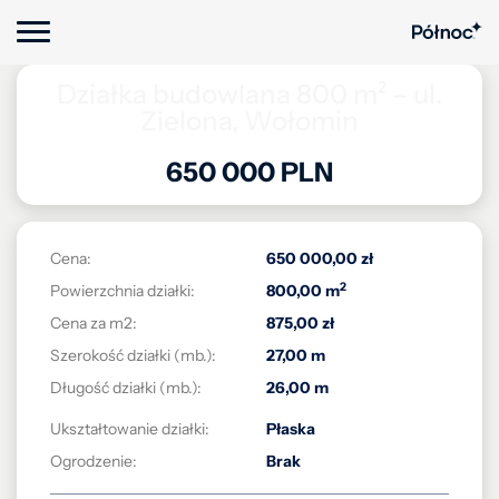
Działka budowlana 800 m² – ul.
Zielona, Wołomin
650 000 PLN
Cena:
650 000,00 zł
2
Powierzchnia działki:
800,00 m
Cena za m2:
875,00 zł
Szerokość działki (mb.):
27,00 m
Długość działki (mb.):
26,00 m
Ukształtowanie działki:
Płaska
Ogrodzenie:
Brak