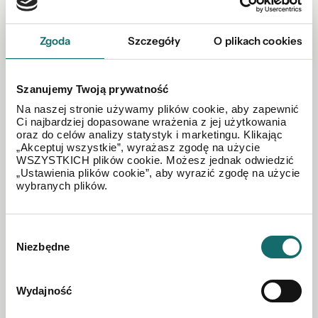
pokrewnych (Dz. U. 1994, nr 24 poz. 83 z późn. zm.) bez pisemnej zgody Północ
Nieruchomości Sp z o.o. lub podmiotów współpracujących jest zabronione i może
stanowić podstawę odpowiedzialności cywilnej oraz karnej.
Niniejsze materiały stanowią tajemnicę przedsiębiorstwa PÓŁNOC
Zgoda
Szczegóły
O plikach cookies
NIERUCHOMOŚCI Sp. z o.o. w rozumieniu ustawy z dnia 16 kwietnia 1993 r. o
zwalczaniu nieuczciwej konkurencji (Dz. U. z 2003 r., Nr 153, poz. 1503 z późn. zm.).
Szanujemy Twoją prywatność
Na naszej stronie używamy plików cookie, aby zapewnić
Ci najbardziej dopasowane wrażenia z jej użytkowania
oraz do celów analizy statystyk i marketingu. Klikając
„Akceptuj wszystkie”, wyrażasz zgodę na użycie
WSZYSTKICH plików cookie. Możesz jednak odwiedzić
„Ustawienia plików cookie”, aby wyrazić zgodę na użycie
wybranych plików.
Wybór
Niezbędne
zgody
Wydajność