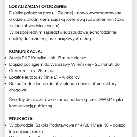
LOKALIZACJA I OTOCZENIE
:
Działka położona przy ul. Zielonej – nowo wyremontowanej
drodze z chodnikiem, ścieżką rowerową i oświetleniem (tzw.
zielona obwodnica miasta).
W bezpośrednim sąsiedztwie: zabudowa jednorodzinna,
spokój, dużo zieleni, brak uciążliwych usług.
KOMUNIKACJA:
Stacja PKP Kobylka – ok. 19minut pieszo
Dojazd pociągiem do Warszawy Wileńskiej – 20 minut, do
Centrum – ok. 25 minut
Lokalne autobusy (linie L) – w okolicy
Bezpośredni dostęp do ul. Zielonej i nowej infrastruktury
drogowej
Świetny dojazd zarówno samochodem (przez DW634), jak i
komunikacją publiczną.
EDUKACJA:
W obwodzie: Szkoła Podstawowa nr 4 (ul. 1 Maja 19) – dojazd
lub dojście pieszo