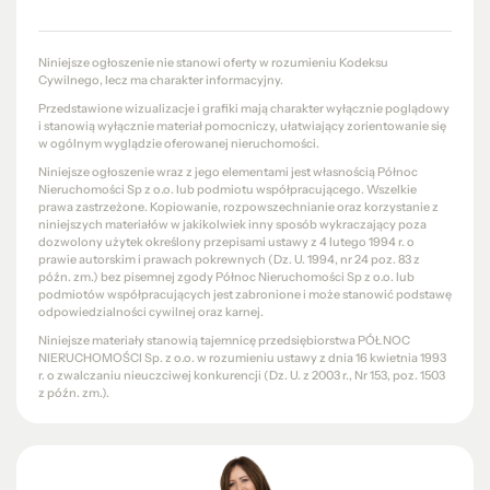
Niniejsze ogłoszenie nie stanowi oferty w rozumieniu Kodeksu
Cywilnego, lecz ma charakter informacyjny.
Przedstawione wizualizacje i grafiki mają charakter wyłącznie poglądowy
i stanowią wyłącznie materiał pomocniczy, ułatwiający zorientowanie się
w ogólnym wyglądzie oferowanej nieruchomości.
Niniejsze ogłoszenie wraz z jego elementami jest własnością Północ
Nieruchomości Sp z o.o. lub podmiotu współpracującego. Wszelkie
prawa zastrzeżone. Kopiowanie, rozpowszechnianie oraz korzystanie z
niniejszych materiałów w jakikolwiek inny sposób wykraczający poza
dozwolony użytek określony przepisami ustawy z 4 lutego 1994 r. o
prawie autorskim i prawach pokrewnych (Dz. U. 1994, nr 24 poz. 83 z
późn. zm.) bez pisemnej zgody Północ Nieruchomości Sp z o.o. lub
podmiotów współpracujących jest zabronione i może stanowić podstawę
odpowiedzialności cywilnej oraz karnej.
Niniejsze materiały stanowią tajemnicę przedsiębiorstwa PÓŁNOC
NIERUCHOMOŚCI Sp. z o.o. w rozumieniu ustawy z dnia 16 kwietnia 1993
r. o zwalczaniu nieuczciwej konkurencji (Dz. U. z 2003 r., Nr 153, poz. 1503
z późn. zm.).