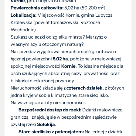
Kornie
, gm. Lubycza Królewska
Powierzchnia całkowita:
5,02 ha (50 200 m²)
Lokalizacja:
Miejscowość Kornie, gmina Lubycza
Królewska (powiat tomaszowski, Roztocze
Wschodnie)
Szukasz ucieczki od zgiełku miasta? Marzysz o
własnym azylu otoczonym naturą?
Na sprzedaż wyjątkowa nieruchomość gruntowa o
łącznej powierzchni
5,02 ha
, położona w malowniczej i
spokojnej miejscowości
Kornie
. To idealne miejsce dla
osób szukających absolutnej ciszy, prywatności oraz
bliskości nieskażonej przyrody.
Nieruchomość składa się z
czterech działek
, z których
jedna kryje w sobie klimatyczne, stare siedlisko.
Najważniejsze atuty nieruchomości:
·
Bezpośredni dostęp do rzeki:
Działki malowniczo
graniczą i znajdują się w bezpośrednim sąsiedztwie
czystej rzeki
Sołokija
.
·
Stare siedlisko z potencjałem:
Na jednej z działek