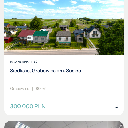
DOM NA SPRZEDAŻ
Siedlisko, Grabowica gm. Susiec
Grabowica
|
80 m²
300 000 PLN