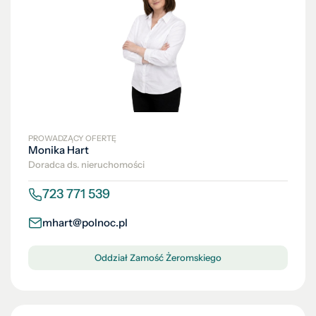
PROWADZĄCY OFERTĘ
Monika Hart
Doradca ds. nieruchomości
723 771 539
mhart@polnoc.pl
Oddział Zamość Żeromskiego