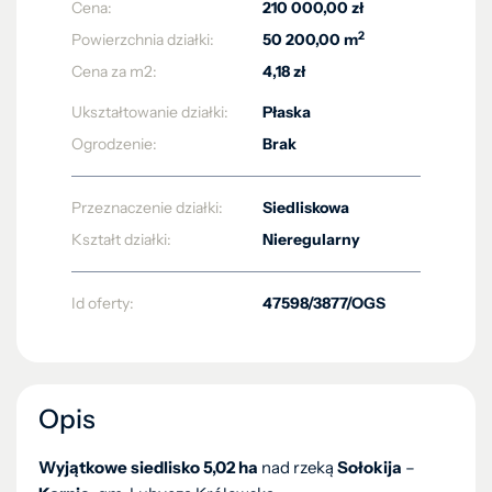
Cena:
210 000,00 zł
2
Powierzchnia działki:
50 200,00 m
Cena za m2:
4,18 zł
Ukształtowanie działki:
Płaska
Ogrodzenie:
Brak
Przeznaczenie działki:
Siedliskowa
Kształt działki:
Nieregularny
Id oferty:
47598/3877/OGS
Opis
Wyjątkowe siedlisko 5,02 ha
nad rzeką
Sołokija
–