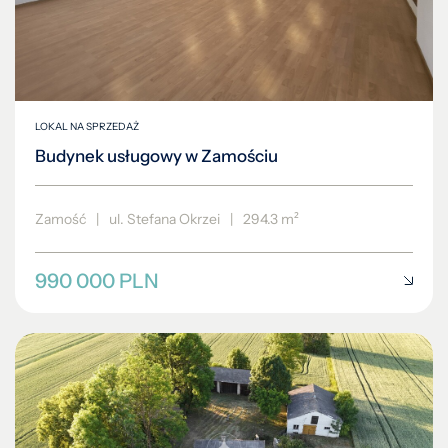
LOKAL NA SPRZEDAŻ
Budynek usługowy w Zamościu
Zamość
|
ul. Stefana Okrzei
|
294.3 m²
990 000 PLN