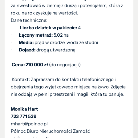
zainwestować w ziemię z duszą i potencjałem, która z
roku na rok zyskuje na wartości.
Dane techniczne:
·
Liczba działek w pakiecie:
4
·
Łączny metraż:
5,02 ha
·
Media:
prąd w drodze, woda ze studni
·
Dojazd:
drogą utwardzoną
Cena:
210 000 zł
(do negocjacji)
Kontakt: Zapraszam do kontaktu telefonicznego i
obejrzenia tego wyjątkowego miejsca na żywo. Zdjęcia
nie oddają w pełni przestrzeni i magii, która tu panuje.
Monika Hart
723 771 539
mhart@polnoc.pl
Północ Biuro Nieruchomości Zamość