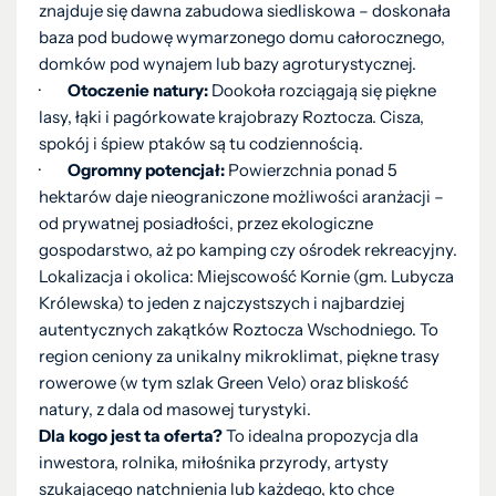
znajduje się dawna zabudowa siedliskowa – doskonała
baza pod budowę wymarzonego domu całorocznego,
domków pod wynajem lub bazy agroturystycznej.
·
Otoczenie natury:
Dookoła rozciągają się piękne
lasy, łąki i pagórkowate krajobrazy Roztocza. Cisza,
spokój i śpiew ptaków są tu codziennością.
·
Ogromny potencjał:
Powierzchnia ponad 5
hektarów daje nieograniczone możliwości aranżacji –
od prywatnej posiadłości, przez ekologiczne
gospodarstwo, aż po kamping czy ośrodek rekreacyjny.
Lokalizacja i okolica: Miejscowość Kornie (gm. Lubycza
Królewska) to jeden z najczystszych i najbardziej
autentycznych zakątków Roztocza Wschodniego. To
region ceniony za unikalny mikroklimat, piękne trasy
rowerowe (w tym szlak Green Velo) oraz bliskość
natury, z dala od masowej turystyki.
Dla kogo jest ta oferta?
To idealna propozycja dla
inwestora, rolnika, miłośnika przyrody, artysty
szukającego natchnienia lub każdego, kto chce