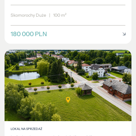
Skomorochy Duże
|
100 m²
180 000 PLN
LOKAL NA SPRZEDAŻ