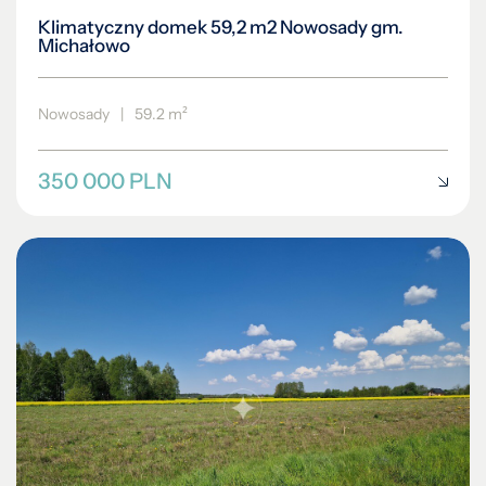
Klimatyczny domek 59,2 m2 Nowosady gm.
Michałowo
Nowosady
|
59.2 m²
350 000 PLN