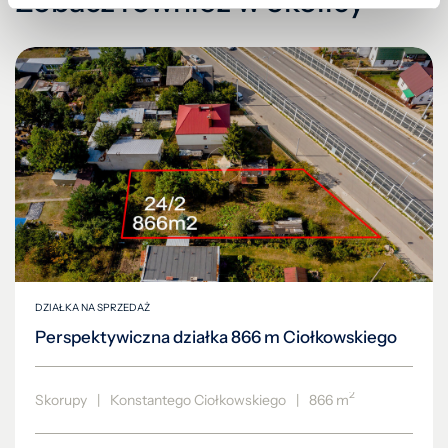
Zobacz również w okolicy
DZIAŁKA NA SPRZEDAŻ
Perspektywiczna działka 866 m Ciołkowskiego
2
Skorupy
|
Konstantego Ciołkowskiego
|
866 m