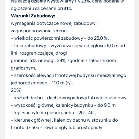
Na każdą działkę wystawiamy FV23%, ceny podane w
ogłoszeniu są cenami brutto.
Warunki Zabudowy:
wymagania dotyczące nowej zabudowy i
zagospodarowania terenu:
- wielkość powierzchni zabudowy - do 25,0 %,
- linia zabudowy - wyznacza się w odległości 6,0 m od
linii rozgraniczającej drogi
gminnej (dz. nr ew.gr. 341), zgodnie z załącznikiem
graficznym,
- szerokość elewacji frontowej budynku mieszkalnego
jednorodzinnego - 11,0 m (+/-
20%),
- kształt dachu - dach dwuspadowy lub wielospadowy,
- wysokość :głównej kalenicy budynku - do 9,0 m,
- kąt ·nachylenia połaci dachu - 25°- 45°,
- kierunek głównej . kalenicy dachu w stosunku do
frontu działki - równoległy lub prostopadły