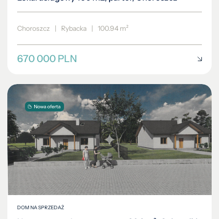
Choroszcz
|
Rybacka
|
100.94 m²
670 000 PLN
DOM NA SPRZEDAŻ