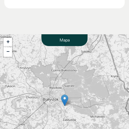
Mapa
+
−