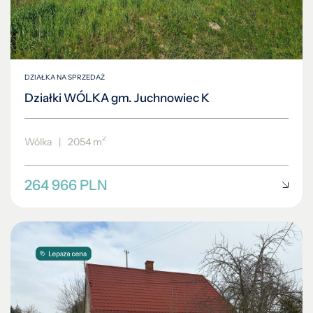
DZIAŁKA NA SPRZEDAŻ
Działki WÓLKA gm. Juchnowiec K
2
Wólka
|
2054 m
264 966 PLN