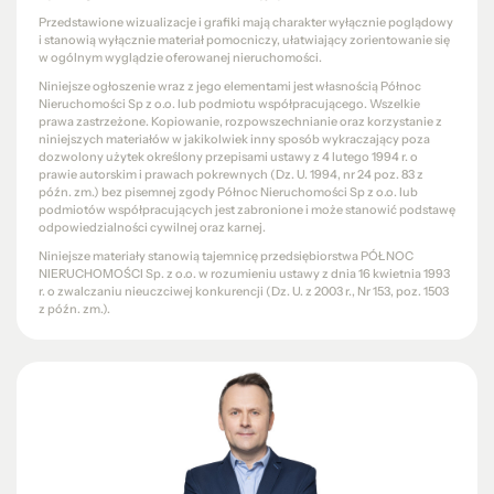
Przedstawione wizualizacje i grafiki mają charakter wyłącznie poglądowy
i stanowią wyłącznie materiał pomocniczy, ułatwiający zorientowanie się
w ogólnym wyglądzie oferowanej nieruchomości.
Niniejsze ogłoszenie wraz z jego elementami jest własnością Północ
Nieruchomości Sp z o.o. lub podmiotu współpracującego. Wszelkie
prawa zastrzeżone. Kopiowanie, rozpowszechnianie oraz korzystanie z
niniejszych materiałów w jakikolwiek inny sposób wykraczający poza
dozwolony użytek określony przepisami ustawy z 4 lutego 1994 r. o
prawie autorskim i prawach pokrewnych (Dz. U. 1994, nr 24 poz. 83 z
późn. zm.) bez pisemnej zgody Północ Nieruchomości Sp z o.o. lub
podmiotów współpracujących jest zabronione i może stanowić podstawę
odpowiedzialności cywilnej oraz karnej.
Niniejsze materiały stanowią tajemnicę przedsiębiorstwa PÓŁNOC
NIERUCHOMOŚCI Sp. z o.o. w rozumieniu ustawy z dnia 16 kwietnia 1993
r. o zwalczaniu nieuczciwej konkurencji (Dz. U. z 2003 r., Nr 153, poz. 1503
z późn. zm.).