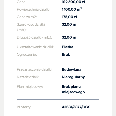
Cena:
192 500,00 zł
2
Powierzchnia działki:
1 100,00 m
Cena za m2:
175,00 zł
Szerokość działki
32,00 m
(mb.):
Długość działki (mb.):
32,00 m
Ukształtowanie działki:
Płaska
Ogrodzenie:
Brak
Przeznaczenie działki:
Budowlana
Kształt działki:
Nieregularny
Plan miejscowy:
Brak planu
miejscowego
Id oferty:
42631/3877/OGS