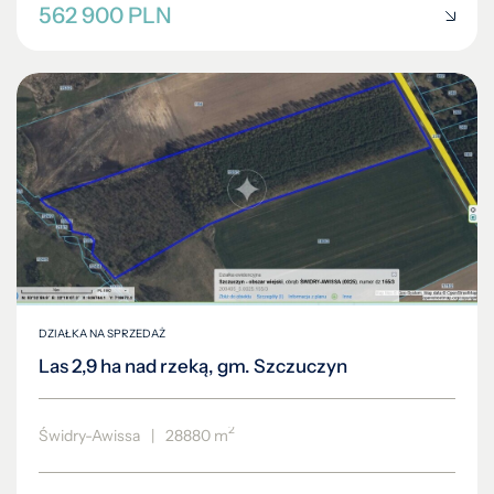
562 900 PLN
DZIAŁKA NA SPRZEDAŻ
Las 2,9 ha nad rzeką, gm. Szczuczyn
2
Świdry-Awissa
|
28880 m