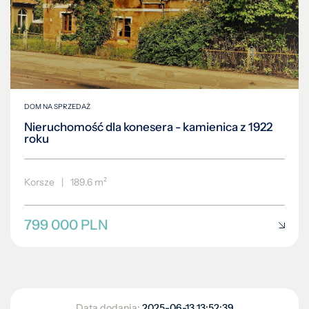
DOM NA SPRZEDAŻ
Nieruchomość dla konesera - kamienica z 1922
roku
Korsze
|
189.6 m²
799 000 PLN
Data dodania:
2025-06-13 13:52:39