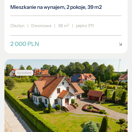
Mieszkanie na wynajem, 2 pokoje, 39 m2
Olsztyn
|
Dworcowa
|
39 m²
|
piętro 7/11
2 000 PLN