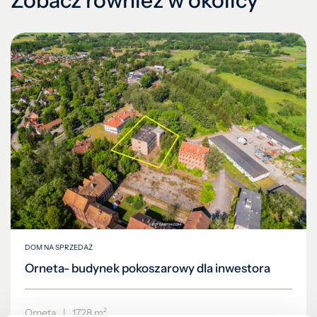
Zobacz również w okolicy
DOM NA SPRZEDAŻ
Orneta- budynek pokoszarowy dla inwestora
Orneta
|
1728 m²