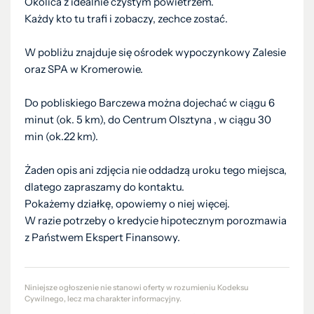
Okolica z idealnie czystym powietrzem.
Każdy kto tu trafi i zobaczy, zechce zostać.
W pobliżu znajduje się ośrodek wypoczynkowy Zalesie
oraz SPA w Kromerowie.
Do pobliskiego Barczewa można dojechać w ciągu 6
minut (ok. 5 km), do Centrum Olsztyna , w ciągu 30
min (ok.22 km).
Żaden opis ani zdjęcia nie oddadzą uroku tego miejsca,
dlatego zapraszamy do kontaktu.
Pokażemy działkę, opowiemy o niej więcej.
W razie potrzeby o kredycie hipotecznym porozmawia
z Państwem Ekspert Finansowy.
Niniejsze ogłoszenie nie stanowi oferty w rozumieniu Kodeksu
Cywilnego, lecz ma charakter informacyjny.