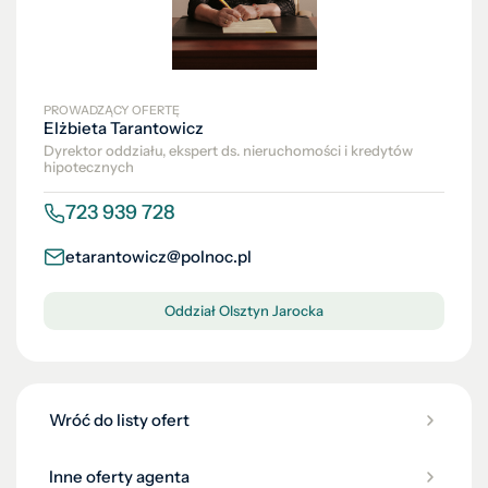
PROWADZĄCY OFERTĘ
Elżbieta Tarantowicz
Dyrektor oddziału, ekspert ds. nieruchomości i kredytów
hipotecznych
723 939 728
etarantowicz@polnoc.pl
Oddział Olsztyn Jarocka
Wróć do listy ofert
Inne oferty agenta