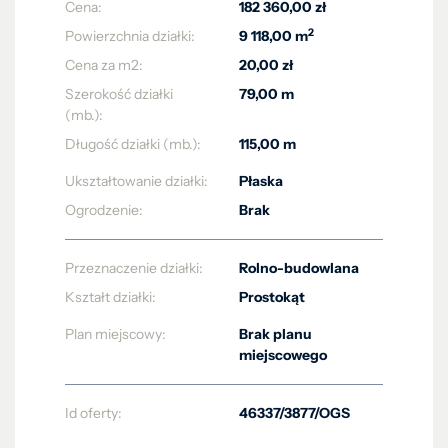
Cena:
182 360,00 zł
2
Powierzchnia działki:
9 118,00 m
Cena za m2:
20,00 zł
Szerokość działki
79,00 m
(mb.):
Długość działki (mb.):
115,00 m
Ukształtowanie działki:
Płaska
Ogrodzenie:
Brak
Przeznaczenie działki:
Rolno-budowlana
Kształt działki:
Prostokąt
Plan miejscowy:
Brak planu
miejscowego
Id oferty:
46337/3877/OGS