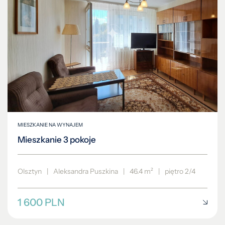
MIESZKANIE NA WYNAJEM
Mieszkanie 3 pokoje
Olsztyn
|
Aleksandra Puszkina
|
46.4 m²
|
piętro 2/4
1 600 PLN