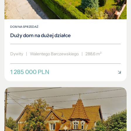
DOM NA SPRZEDAŻ
Duży dom na dużej działce
Dywity
|
Walentego Barczewskiego
|
288.6 m²
1 285 000 PLN