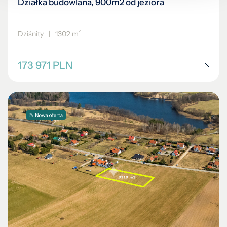
Działka budowlana, 900m2 od jeziora
2
Dziśnity
|
1302 m
173 971 PLN