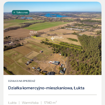
DZIAŁKA NA SPRZEDAŻ
Działka komercyjno-mieszkaniowa, Łukta
2
Łukta
|
Warmińska
|
17140 m