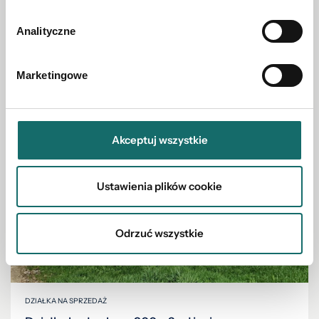
Analityczne
Olsztynek
|
2270 m²
Marketingowe
3 100 000 PLN
Akceptuj wszystkie
Ustawienia plików cookie
Odrzuć wszystkie
DZIAŁKA NA SPRZEDAŻ