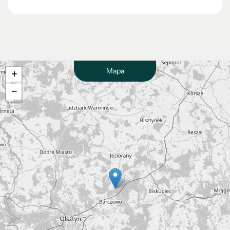
Mapa
+
−