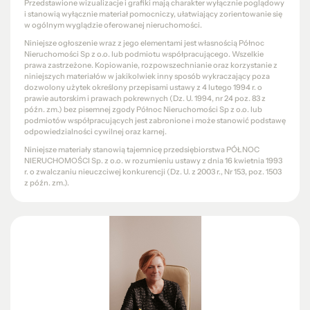
Przedstawione wizualizacje i grafiki mają charakter wyłącznie poglądowy
i stanowią wyłącznie materiał pomocniczy, ułatwiający zorientowanie się
w ogólnym wyglądzie oferowanej nieruchomości.
Niniejsze ogłoszenie wraz z jego elementami jest własnością Północ
Nieruchomości Sp z o.o. lub podmiotu współpracującego. Wszelkie
prawa zastrzeżone. Kopiowanie, rozpowszechnianie oraz korzystanie z
niniejszych materiałów w jakikolwiek inny sposób wykraczający poza
dozwolony użytek określony przepisami ustawy z 4 lutego 1994 r. o
prawie autorskim i prawach pokrewnych (Dz. U. 1994, nr 24 poz. 83 z
późn. zm.) bez pisemnej zgody Północ Nieruchomości Sp z o.o. lub
podmiotów współpracujących jest zabronione i może stanowić podstawę
odpowiedzialności cywilnej oraz karnej.
Niniejsze materiały stanowią tajemnicę przedsiębiorstwa PÓŁNOC
NIERUCHOMOŚCI Sp. z o.o. w rozumieniu ustawy z dnia 16 kwietnia 1993
r. o zwalczaniu nieuczciwej konkurencji (Dz. U. z 2003 r., Nr 153, poz. 1503
z późn. zm.).