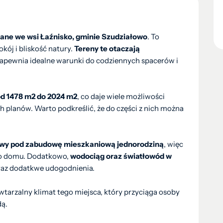
wane we wsi Łaźnisko, gminie Szudziałowo
. To
kój i bliskość natury.
Tereny te otaczają
 zapewnia idealne warunki do codziennych spacerów i
od 1478 m2 do 2024 m2
, co daje wiele możliwości
 planów. Warto podkreślić, że do części z nich można
owy pod zabudowę mieszkaniową jednorodziną
, więc
go domu. Dodatkowo,
wodociąg oraz światłowód w
raz dodatkwe udogodnienia.
wtarzalny klimat tego miejsca, który przyciąga osoby
dą.