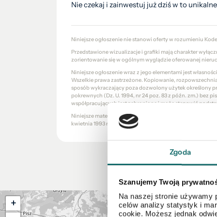
Nie czekaj i zainwestuj już dziś w to unikaln
Niniejsze ogłoszenie nie stanowi oferty w rozumieniu Kod
Przedstawione wizualizacje i grafiki mają charakter wyłąc
zorientowanie się w ogólnym wyglądzie oferowanej nieru
Niniejsze ogłoszenie wraz z jego elementami jest własnoś
Wszelkie prawa zastrzeżone. Kopiowanie, rozpowszechniani
sposób wykraczający poza dozwolony użytek określony prze
pokrewnych (Dz. U. 1994, nr 24 poz. 83 z późn. zm.) bez 
współpracujących jest zabronione i może stanowić podsta
Niniejsze materiały stanowią tajemnicę przedsiębiorstw
kwietnia 1993 r. o zwalczaniu nieuczciwej konkurencji (Dz. U.
Zgoda
Szanujemy Twoją prywatno
Na naszej stronie używamy p
+
celów analizy statystyk i m
cookie. Możesz jednak odwie