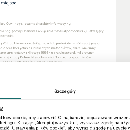
e miejsce!
eksu Cywilnego, lecz ma charakter informacyjny.
znie poglądowy i stanowią wyłącznie materiał pomocniczy, ułatwiający
chomości.
cią Północ Nieruchomości Sp z o.o. lub podmiotu współpracującego.
e oraz korzystanie z niniejszych materiałów w jakikolwiek inny
pisami ustawy z 4 lutego 1994 r. o prawie autorskim i prawach
pisemnej zgody Północ Nieruchomości Sp z o.o. lub podmiotów
wę odpowiedzialności cywilnej oraz karnej.
a PÓŁNOC NIERUCHOMOŚCI Sp. z o.o. w rozumieniu ustawy z dnia 16
 z 2003 r., Nr 153, poz. 1503 z późn. zm.).
Szczegóły
ść
lików cookie, aby zapewnić Ci najbardziej dopasowane wrażenia
Mapa
arketingu. Klikając „Akceptuj wszystkie”, wyrażasz zgodę na u
dzić „Ustawienia plików cookie”, aby wyrazić zgodę na użycie 