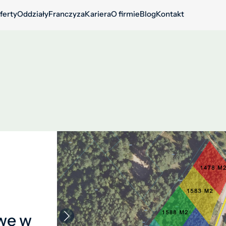
ferty
Oddziały
Franczyza
Kariera
O firmie
Blog
Kontakt
wę w