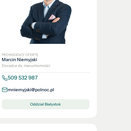
PROWADZĄCY OFERTĘ
Marcin Niemyjski
Doradca ds. nieruchomości
509 532 987
mniemyjski@polnoc.pl
Oddział Białystok