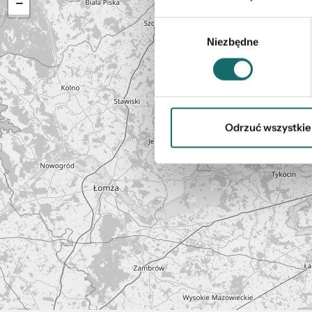
−
Wybór
Niezbędne
zgody
Odrzuć wszystkie