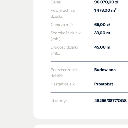
Cena:
96 070,00 zł
2
Powierzchnia
1 478,00 m
działki:
Cena za m2:
65,00 zł
Szerokość działki
33,00 m
(mb.):
Długość działki
45,00 m
(mb.):
Przeznaczenie
Budowlana
działki:
Kształt działki:
Prostokąt
Id oferty:
46256/3877/OGS