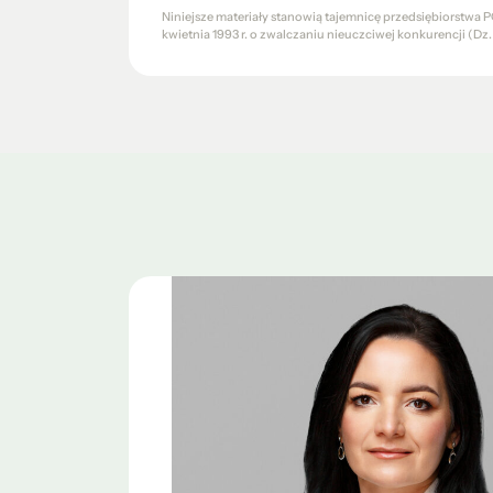
Niniejsze materiały stanowią tajemnicę przedsiębiorstw
kwietnia 1993 r. o zwalczaniu nieuczciwej konkurencji (Dz. U.