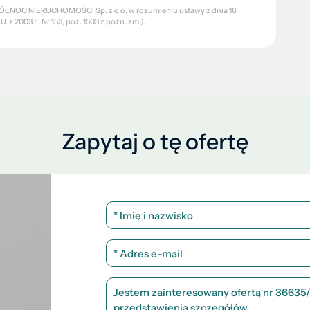
a PÓŁNOC NIERUCHOMOŚCI Sp. z o.o. w rozumieniu ustawy z dnia 16
 z 2003 r., Nr 153, poz. 1503 z późn. zm.).
Zapytaj o tę ofertę