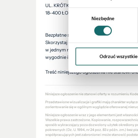
UL. KRÓTKA 2,
Wybór
18-400 ŁOMŻA
Niezbędne
zgody
Bezpłatne sprawdzenie zdolności kredytowe
Skorzystaj z pomocy naszego doradcy kred
w jednym miejscu i otrzymasz wsparcie w u
Odrzuć wszystkie
wygodnie i bez zobowiązań!
Treść niniejszego ogłoszenia nie stanowi o
Niniejsze ogłoszenie nie stanowi oferty w rozumieniu Kod
Przedstawione wizualizacje i grafiki mają charakter wyłąc
zorientowanie się w ogólnym wyglądzie oferowanej nieru
Niniejsze ogłoszenie wraz z jego elementami jest własnoś
Wszelkie prawa zastrzeżone. Kopiowanie, rozpowszechniani
sposób wykraczający poza dozwolony użytek określony prze
pokrewnych (Dz. U. 1994, nr 24 poz. 83 z późn. zm.) bez 
współpracujących jest zabronione i może stanowić podsta