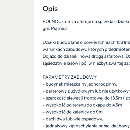
Opis
PÓŁNOC Łomża oferuje na sprzedaż działk
gm. Piątnica.
Działki budowlane o powierzchniach 1331m
warunkach zabudowy, których przedmiotem
Dojazd do działek, nową drogą asfaltową. 
sąsiedztwie lasów i pól w niezbyt zwartej z
PARAMETRY ZABUDOWY:
- budynek mieszkalny jednorodzinny,
- parterowy z użytkowym lub nie użytkow
- szerokość elewacji frontowej do 13,5m ( z 
- wysokość od terenu do okapu do 4,5m
- wysokość do kalenicy do 9m,
- dach dwu lub wielospadowy,
- jednakowy kąt nachylenia połaci dachowy