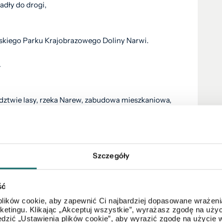
adły do drogi,
.
kiego Parku Krajobrazowego Doliny Narwi.
.
iedztwie lasy, rzeka Narew, zabudowa mieszkaniowa,
 Więcej szczegółowych informacji chętnie udzielę
Szczegóły
NSAKCJĘ !!!
ść
lików cookie, aby zapewnić Ci najbardziej dopasowane wrażenia
arketingu. Klikając „Akceptuj wszystkie”, wyrażasz zgodę na u
dzić „Ustawienia plików cookie”, aby wyrazić zgodę na użycie 