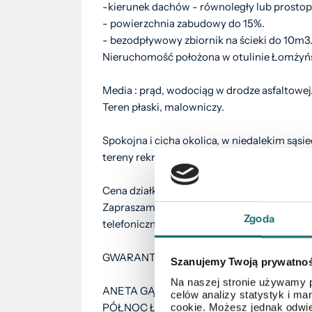
-kierunek dachów - równoległy lub prostop
- powierzchnia zabudowy do 15%.
- bezodpływowy zbiornik na ścieki do 10m3
Nieruchomość położona w otulinie Łomżyńs
Media : prąd, wodociąg w drodze asfaltowej
Teren płaski, malowniczy.
Spokojna i cicha okolica, w niedalekim sąs
tereny rekreacyjne.
Cena działki 75 000 złotych za działkę !!!!
Zapraszam na prezentację nieruchomości !!!
Zgoda
telefonicznie.
GWARANTUJĘ PAŃSTWU BEZPIECZNĄ TRA
Szanujemy Twoją prywatno
Na naszej stronie używamy p
ANETA GĄSKA
celów analizy statystyk i m
PÓŁNOC Łomża
cookie. Możesz jednak odwie