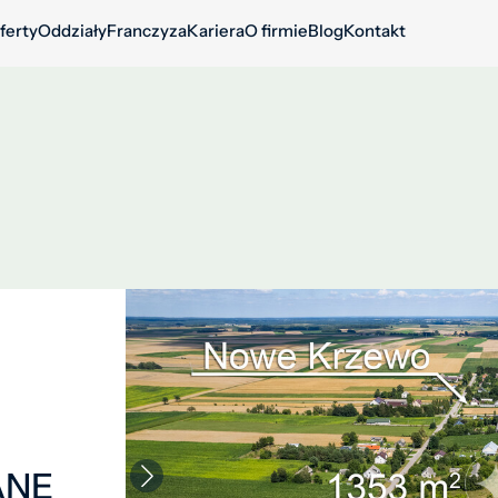
ferty
Oddziały
Franczyza
Kariera
O firmie
Blog
Kontakt
ANE