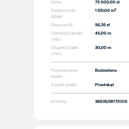
Cena:
75 000,00 zł
2
Powierzchnia
1 331,00 m
działki:
Cena za m2:
56,35 zł
Szerokość działki
45,00 m
(mb.):
Długość działki
30,00 m
(mb.):
Przeznaczenie
Budowlana
działki:
Kształt działki:
Prostokąt
Id oferty:
36635/3877/OGS