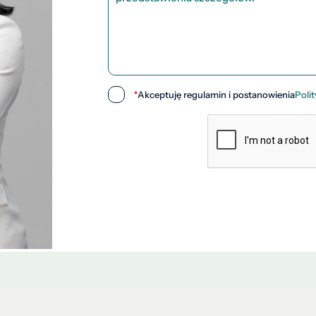
*
Akceptuję regulamin i postanowienia
Poli