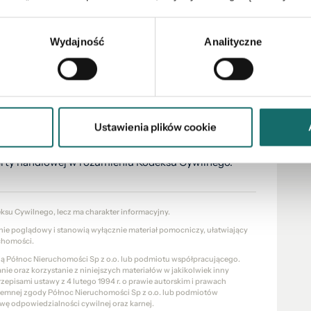
Wydajność
Analityczne
j!
ytowego – sprawdzisz swoją zdolność w kilku bankach
zyskaniu najlepszego kredytu hipotecznego. Szybko,
Ustawienia plików cookie
ferty handlowej w rozumieniu Kodeksu Cywilnego.
eksu Cywilnego, lecz ma charakter informacyjny.
znie poglądowy i stanowią wyłącznie materiał pomocniczy, ułatwiający
chomości.
cią Północ Nieruchomości Sp z o.o. lub podmiotu współpracującego.
e oraz korzystanie z niniejszych materiałów w jakikolwiek inny
pisami ustawy z 4 lutego 1994 r. o prawie autorskim i prawach
pisemnej zgody Północ Nieruchomości Sp z o.o. lub podmiotów
wę odpowiedzialności cywilnej oraz karnej.