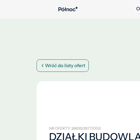
O
Wróć do listy ofert
NR OFERTY: 36635/3877/OGS
DZIAŁKI BUDOWL