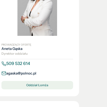
PROWADZĄCY OFERTĘ
Aneta Gąska
Dyrektor oddziału
509 532 614
agaska@polnoc.pl
Oddział Łomża