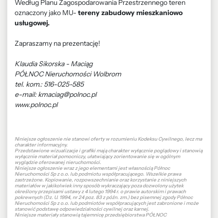
Według Planu Zagospodarowania Przestrzennego teren
oznaczony jako MU-
tereny zabudowy mieszkaniowo
usługowej.
Zapraszamy na prezentację!
Klaudia Sikorska - Maciąg
PÓŁNOC Nieruchomości Wolbrom
tel. kom.: 516-025-585
e-mail: kmaciag@polnoc.pl
www.polnoc.pl
Niniejsze ogłoszenie nie stanowi oferty w rozumieniu Kodeksu Cywilnego, lecz ma
charakter informacyjny.
Przedstawione wizualizacje i grafiki mają charakter wyłącznie poglądowy i stanowią
wyłącznie materiał pomocniczy, ułatwiający zorientowanie się w ogólnym
wyglądzie oferowanej nieruchomości.
Niniejsze ogłoszenie wraz z jego elementami jest własnością Północ
Nieruchomości Sp z o.o. lub podmiotu współpracującego. Wszelkie prawa
zastrzeżone. Kopiowanie, rozpowszechnianie oraz korzystanie z niniejszych
materiałów w jakikolwiek inny sposób wykraczający poza dozwolony użytek
określony przepisami ustawy z 4 lutego 1994 r. o prawie autorskim i prawach
pokrewnych (Dz. U. 1994, nr 24 poz. 83 z późn. zm.) bez pisemnej zgody Północ
Nieruchomości Sp z o.o. lub podmiotów współpracujących jest zabronione i może
stanowić podstawę odpowiedzialności cywilnej oraz karnej.
Niniejsze materiały stanowią tajemnicę przedsiębiorstwa PÓŁNOC