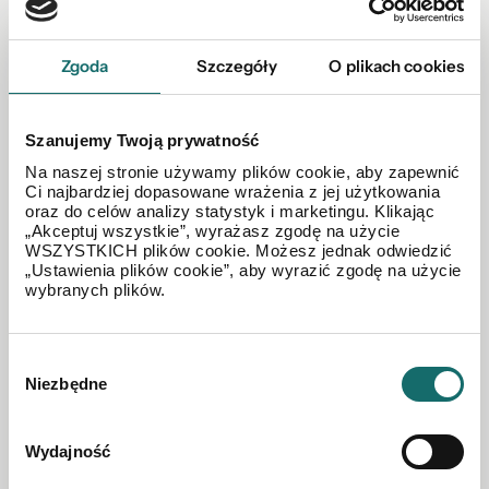
Klaudia Sikorska-Maciąg
Dyrektor oddziału
Zgoda
Szczegóły
O plikach cookies
kmaciag@polnoc.pl
516 025 585
Szanujemy Twoją prywatność
Na naszej stronie używamy plików cookie, aby zapewnić
Zapytaj o tę ofertę
Ci najbardziej dopasowane wrażenia z jej użytkowania
oraz do celów analizy statystyk i marketingu. Klikając
„Akceptuj wszystkie”, wyrażasz zgodę na użycie
516 025 585
WSZYSTKICH plików cookie. Możesz jednak odwiedzić
„Ustawienia plików cookie”, aby wyrazić zgodę na użycie
wybranych plików.
Wybór
Niezbędne
zgody
Wydajność