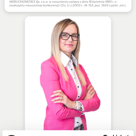
NIERUCHOMOŚCI Sp. z o.o. w rozumieniu ustawy z dnia 16 kwietnia 1993 r. o
zwalczaniu nieuczciwej konkurencji (Dz. U. z 2003 r., Nr 153, poz. 1503 z późn. zm.).