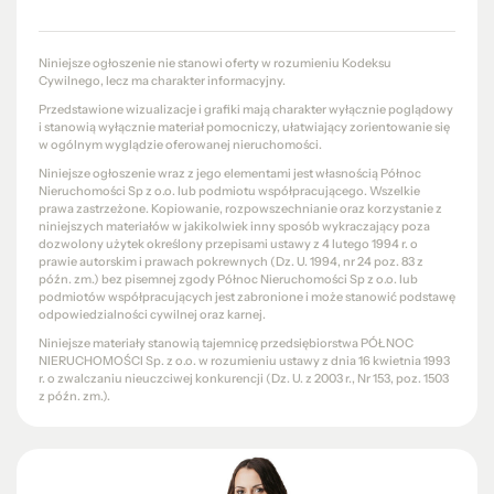
Niniejsze ogłoszenie nie stanowi oferty w rozumieniu Kodeksu
Cywilnego, lecz ma charakter informacyjny.
Przedstawione wizualizacje i grafiki mają charakter wyłącznie poglądowy
i stanowią wyłącznie materiał pomocniczy, ułatwiający zorientowanie się
w ogólnym wyglądzie oferowanej nieruchomości.
Niniejsze ogłoszenie wraz z jego elementami jest własnością Północ
Nieruchomości Sp z o.o. lub podmiotu współpracującego. Wszelkie
prawa zastrzeżone. Kopiowanie, rozpowszechnianie oraz korzystanie z
niniejszych materiałów w jakikolwiek inny sposób wykraczający poza
dozwolony użytek określony przepisami ustawy z 4 lutego 1994 r. o
prawie autorskim i prawach pokrewnych (Dz. U. 1994, nr 24 poz. 83 z
późn. zm.) bez pisemnej zgody Północ Nieruchomości Sp z o.o. lub
podmiotów współpracujących jest zabronione i może stanowić podstawę
odpowiedzialności cywilnej oraz karnej.
Niniejsze materiały stanowią tajemnicę przedsiębiorstwa PÓŁNOC
NIERUCHOMOŚCI Sp. z o.o. w rozumieniu ustawy z dnia 16 kwietnia 1993
r. o zwalczaniu nieuczciwej konkurencji (Dz. U. z 2003 r., Nr 153, poz. 1503
z późn. zm.).