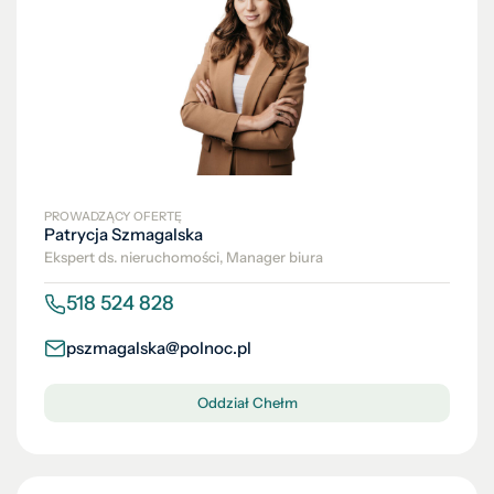
PROWADZĄCY OFERTĘ
Patrycja Szmagalska
Ekspert ds. nieruchomości, Manager biura
518 524 828
pszmagalska@polnoc.pl
Oddział Chełm