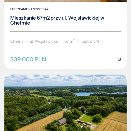
MIESZKANIE NA SPRZEDAŻ
Mieszkanie 67m2 przy ul. Wojsławickiej w
Chełmie
Chełm
|
ul. Wojsławicka
|
67 m²
|
piętro 3/4
339 000 PLN