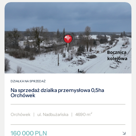
DZIAŁKA NA SPRZEDAŻ
Na sprzedaż dzialka przemysłowa 0,5ha
Orchówek
2
Orchówek
|
ul. Nadbużańska
|
4690 m
160 000 PLN