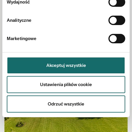
Wydajność
DOM NA SPRZEDAŻ
Dom 50 m² | działka | Chełm, ul. Trubakowska
Analityczne
Chełm
|
ul. Trubakowska
|
50 m²
Marketingowe
193 000 PLN
Akceptuj wszystkie
Ustawienia plików cookie
Odrzuć wszystkie