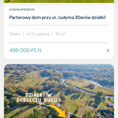
DOM NA SPRZEDAŻ
Parterowy dom przy ul. Judyma 30arów działki!
Chełm
|
ul. Dr Judyma
|
70 m²
499 000 PLN