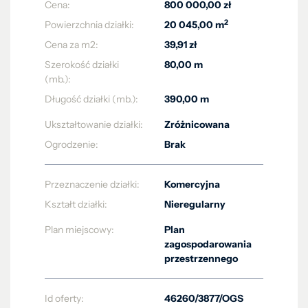
Cena:
800 000,00 zł
2
Powierzchnia działki:
20 045,00 m
Cena za m2:
39,91 zł
Szerokość działki
80,00 m
(mb.):
Długość działki (mb.):
390,00 m
Ukształtowanie działki:
Zróżnicowana
Ogrodzenie:
Brak
Przeznaczenie działki:
Komercyjna
Kształt działki:
Nieregularny
Plan miejscowy:
Plan
zagospodarowania
przestrzennego
Id oferty:
46260/3877/OGS