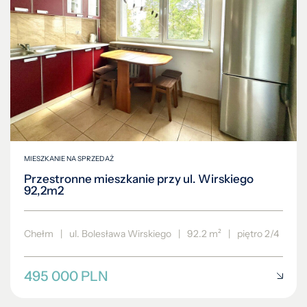
MIESZKANIE NA SPRZEDAŻ
Przestronne mieszkanie przy ul. Wirskiego
92,2m2
Chełm
|
ul. Bolesława Wirskiego
|
92.2 m²
|
piętro 2/4
495 000 PLN