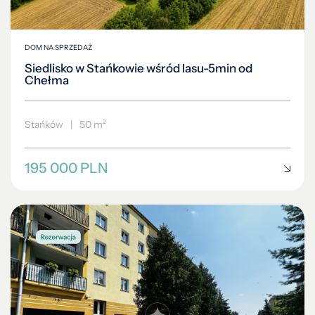
DOM NA SPRZEDAŻ
Siedlisko w Stańkowie wśród lasu-5min od
Chełma
Stańków
|
50 m²
195 000 PLN