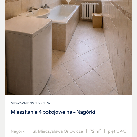
MIESZKANIE NA SPRZEDAŻ
Mieszkanie 4 pokojowe na - Nagórki
Nagórki
|
ul. Mieczysława Orłowicza
|
72 m²
|
piętro 4/9