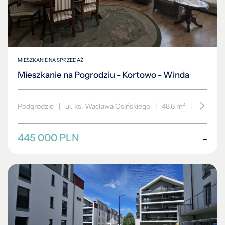
MIESZKANIE NA SPRZEDAŻ
Mieszkanie na Pogrodziu - Kortowo - Winda
Podgrodzie
|
ul. ks. Wacława Osińskiego
|
48.6 m²
|
piętro 7/
445 000 PLN