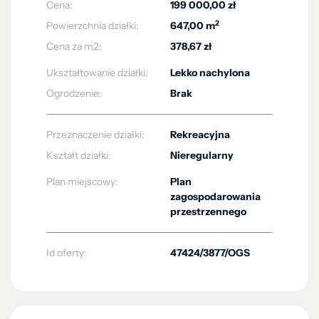
Cena:
199 000,00 zł
2
Powierzchnia działki:
647,00 m
Cena za m2:
378,67 zł
Ukształtowanie działki:
Lekko nachylona
Ogrodzenie:
Brak
Przeznaczenie działki:
Rekreacyjna
Kształt działki:
Nieregularny
Plan miejscowy:
Plan
zagospodarowania
przestrzennego
Id oferty:
47424/3877/OGS