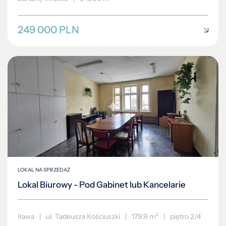
249 000 PLN
LOKAL NA SPRZEDAŻ
Lokal Biurowy - Pod Gabinet lub Kancelarie
Iława
|
ul. Tadeusza Kościuszki
|
179.9 m²
|
piętro 2/4