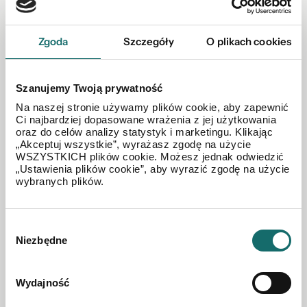
Zgoda
Szczegóły
O plikach cookies
Szanujemy Twoją prywatność
Na naszej stronie używamy plików cookie, aby zapewnić
Ci najbardziej dopasowane wrażenia z jej użytkowania
oraz do celów analizy statystyk i marketingu. Klikając
„Akceptuj wszystkie”, wyrażasz zgodę na użycie
WSZYSTKICH plików cookie. Możesz jednak odwiedzić
„Ustawienia plików cookie”, aby wyrazić zgodę na użycie
wybranych plików.
Wybór
MIESZKANIE NA SPRZEDAŻ
Niezbędne
zgody
Mieszkanie blisko UWM, Kortowo wydział
Medycyny
Wydajność
Podgrodzie
|
ul. ks. Wacława Osińskiego
|
60.6 m²
|
piętro 7/