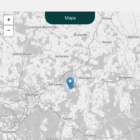
Mapa
+
−