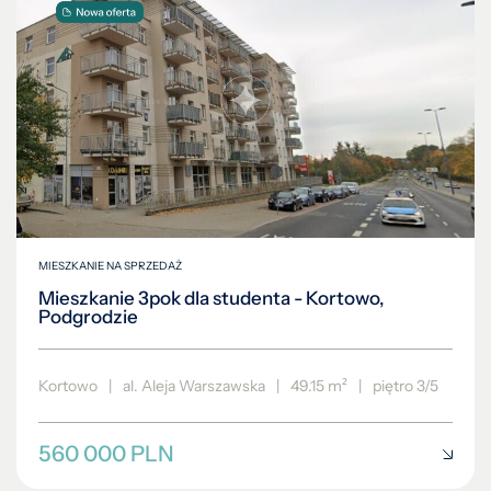
MIESZKANIE NA SPRZEDAŻ
Mieszkanie 3pok dla studenta - Kortowo,
Podgrodzie
Kortowo
|
al. Aleja Warszawska
|
49.15 m²
|
piętro 3/5
560 000 PLN