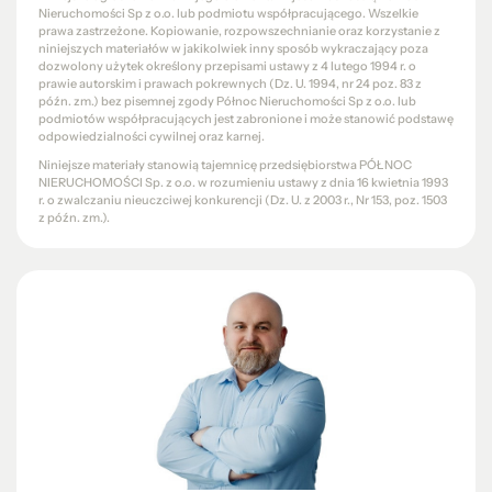
Nieruchomości Sp z o.o. lub podmiotu współpracującego. Wszelkie
prawa zastrzeżone. Kopiowanie, rozpowszechnianie oraz korzystanie z
niniejszych materiałów w jakikolwiek inny sposób wykraczający poza
dozwolony użytek określony przepisami ustawy z 4 lutego 1994 r. o
prawie autorskim i prawach pokrewnych (Dz. U. 1994, nr 24 poz. 83 z
późn. zm.) bez pisemnej zgody Północ Nieruchomości Sp z o.o. lub
podmiotów współpracujących jest zabronione i może stanowić podstawę
odpowiedzialności cywilnej oraz karnej.
Niniejsze materiały stanowią tajemnicę przedsiębiorstwa PÓŁNOC
NIERUCHOMOŚCI Sp. z o.o. w rozumieniu ustawy z dnia 16 kwietnia 1993
r. o zwalczaniu nieuczciwej konkurencji (Dz. U. z 2003 r., Nr 153, poz. 1503
z późn. zm.).