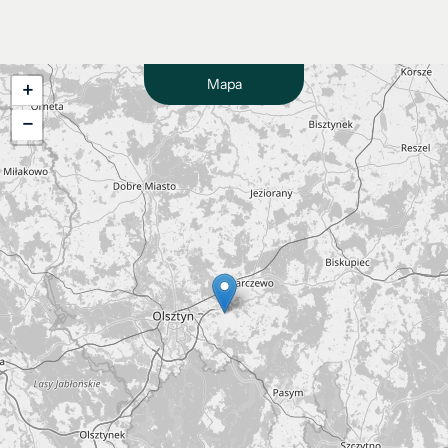
Mapa
+
−