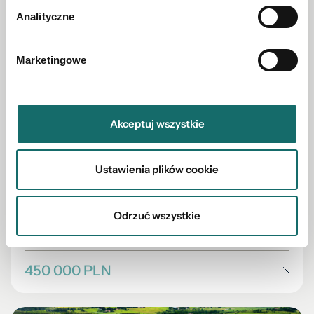
Analityczne
Marketingowe
Akceptuj wszystkie
DZIAŁKA NA SPRZEDAŻ
Ustawienia plików cookie
Działka pod zabudowę jednorodzinną
Odrzuć wszystkie
Wójtowo
|
Tęczowa
|
7064 m²
450 000 PLN