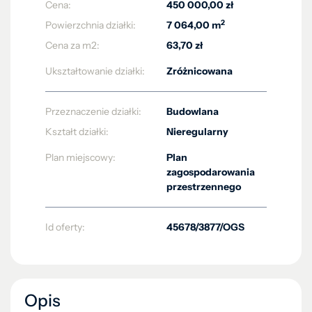
Cena:
450 000,00 zł
2
Powierzchnia działki:
7 064,00 m
Cena za m2:
63,70 zł
Ukształtowanie działki:
Zróżnicowana
Przeznaczenie działki:
Budowlana
Kształt działki:
Nieregularny
Plan miejscowy:
Plan
zagospodarowania
przestrzennego
Id oferty:
45678/3877/OGS
Opis