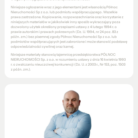
Niniejsze ogłoszenie wraz z jego elementami jest własnością Północ
Nieruchomości Sp z o.o. lub podmiotu współpracującego. Wszelkie
prawa zastrzeżone. Kopiowanie, rozpowszechnianie oraz korzystanie z
niniejszych materiałów w jakikolwiek inny sposób wykraczający poza
dozwolony użytek określony przepisami ustawy z 4 lutego 1994 r. o
prawie autorskim i prawach pokrewnych (Dz. U. 1994, nr 24 poz. 83 z
późn. zm.) bez pisemnej zgody Północ Nieruchomości Sp z o.o. lub
podmiotów współpracujących jest zabronione i może stanowić podstawę
odpowiedzialności cywilnej oraz karnej.
Niniejsze materiały stanowią tajemnicę przedsiębiorstwa PÓŁNOC
NIERUCHOMOŚCI Sp. z o.o. w rozumieniu ustawy z dnia 16 kwietnia 1993
r. o zwalczaniu nieuczciwej konkurencji (Dz. U. z 2003 r., Nr 153, poz. 1503
z późn. zm.).