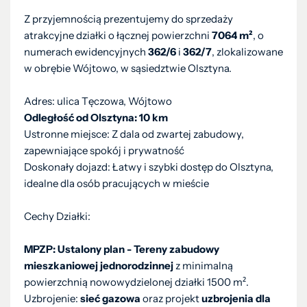
Z przyjemnością prezentujemy do sprzedaży
atrakcyjne działki o łącznej powierzchni
7064 m²
, o
numerach ewidencyjnych
362/6
i
362/7
, zlokalizowane
w obrębie Wójtowo, w sąsiedztwie Olsztyna.
Adres: ulica Tęczowa, Wójtowo
Odległość od Olsztyna: 10 km
Ustronne miejsce: Z dala od zwartej zabudowy,
zapewniające spokój i prywatność
Doskonały dojazd: Łatwy i szybki dostęp do Olsztyna,
idealne dla osób pracujących w mieście
Cechy Działki:
MPZP: Ustalony plan - Tereny zabudowy
mieszkaniowej jednorodzinnej
z minimalną
powierzchnią nowowydzielonej działki 1500 m².
Uzbrojenie:
sieć gazowa
oraz projekt
uzbrojenia dla