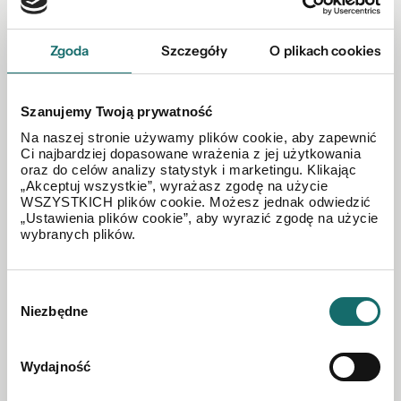
Zgoda
Szczegóły
O plikach cookies
Szanujemy Twoją prywatność
Na naszej stronie używamy plików cookie, aby zapewnić
Ci najbardziej dopasowane wrażenia z jej użytkowania
oraz do celów analizy statystyk i marketingu. Klikając
MIESZKANIE NA SPRZEDAŻ
„Akceptuj wszystkie”, wyrażasz zgodę na użycie
Mieszkanie 4 pokojowe na - Nagórki
WSZYSTKICH plików cookie. Możesz jednak odwiedzić
„Ustawienia plików cookie”, aby wyrazić zgodę na użycie
wybranych plików.
Nagórki
|
ul. Mieczysława Orłowicza
|
72 m²
|
piętro 4/9
Wybór
Niezbędne
520 000 PLN
zgody
Wydajność