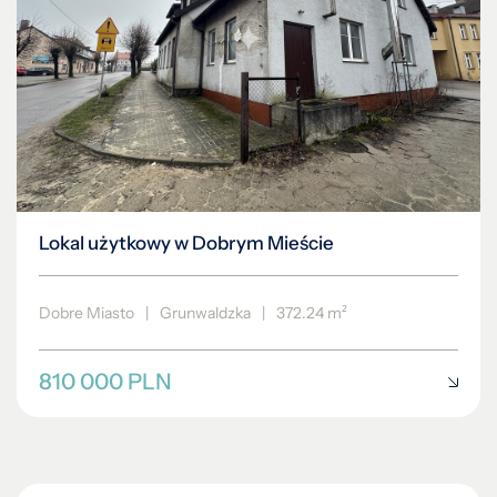
Lokal użytkowy w Dobrym Mieście
Dobre Miasto
|
Grunwaldzka
|
372.24 m²
810 000 PLN