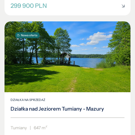
299 900 PLN
DZIAŁKA NA SPRZEDAŻ
Działka nad Jeziorem Tumiany - Mazury
2
Tumiany
|
647 m