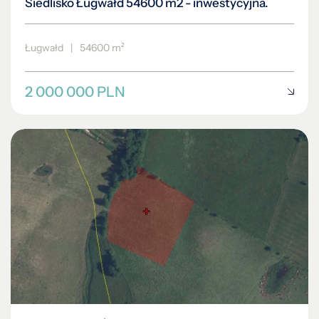
Siedlisko Ługwałd 54600 m2 - inwestycyjna.
Ługwałd
|
54600 m²
2 000 000 PLN