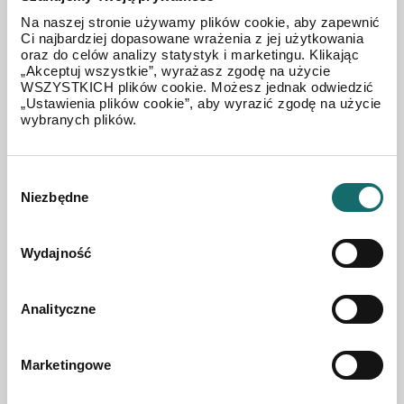
Na naszej stronie używamy plików cookie, aby zapewnić
Ci najbardziej dopasowane wrażenia z jej użytkowania
oraz do celów analizy statystyk i marketingu. Klikając
„Akceptuj wszystkie”, wyrażasz zgodę na użycie
WSZYSTKICH plików cookie. Możesz jednak odwiedzić
MIESZKANIE NA SPRZEDAŻ
„Ustawienia plików cookie”, aby wyrazić zgodę na użycie
Mieszkanie 3-pok., 48,1 m², niski blok
wybranych plików.
Białostoczek
|
ul. Gołdapska
|
48.1 m²
|
piętro 3/3
Wybór
Niezbędne
zgody
420 000 PLN
Wydajność
Analityczne
Marketingowe