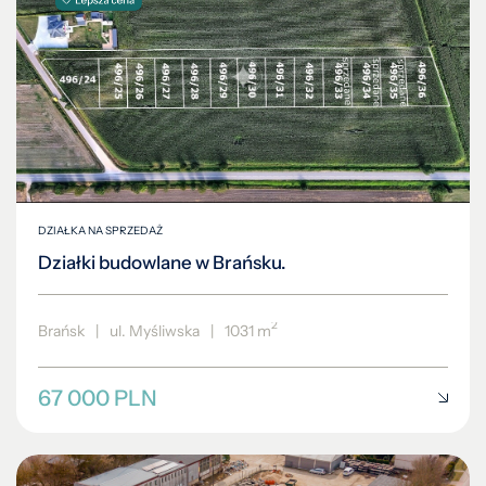
DZIAŁKA NA SPRZEDAŻ
Działki budowlane w Brańsku.
2
Brańsk
|
ul. Myśliwska
|
1031 m
67 000 PLN