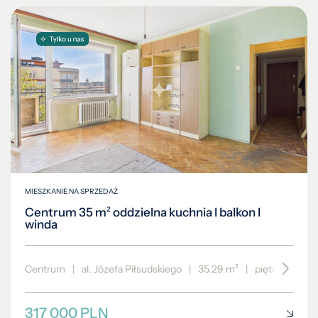
MIESZKANIE NA SPRZEDAŻ
Centrum 35 m² oddzielna kuchnia I balkon I
winda
Centrum
|
al. Józefa Piłsudskiego
|
35.29 m²
|
piętro 5/6
317 000 PLN