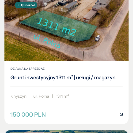
DZIAŁKA NA SPRZEDAŻ
Grunt inwestycyjny 1311 m² | usługi / magazyn
2
Knyszyn
|
ul. Polna
|
1311 m
150 000 PLN