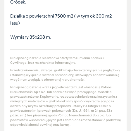
Gródek.
Działka o powierzchni 7500 m2 ( w tym ok 300 m2
lasu)
Wymiary 35x208 m.
Niniejsze ogłoszenie nie stanowi oferty w rozumieniu Kodeksu
Cywilnego, lecz ma charakter informacyjny.
Przedstawione wizualizacje i grafiki mają charakter wyłącznie poglądowy
i stanowią wyłącznie materiał pomocniczy, ułatwiający zorientowanie się
w ogólnym wyglądzie oferowanej nieruchomości.
Niniejsze ogłoszenie wraz z jego elementami jest własnością Północ
Nieruchomości Sp z o.o. lub podmiotu współpracującego. Wszelkie
prawa zastrzeżone. Kopiowanie, rozpowszechnianie oraz korzystanie z
niniejszych materiałów w jakikolwiek inny sposób wykraczający poza
dozwolony użytek określony przepisami ustawy z 4 lutego 1994 r. o
prawie autorskim i prawach pokrewnych (Dz. U. 1994, nr 24 poz. 83 z
późn. zm.) bez pisemnej zgody Północ Nieruchomości Sp z o.o. lub
podmiotów współpracujących jest zabronione i może stanowić podstawę
odpowiedzialności cywilnej oraz karnej.