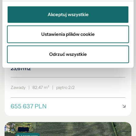
Akceptuj wszystkie
Ustawienia plików cookie
Odrzuć wszystkie
MIESZKANIE NA SPRZEDAŻ
Kameralne Zawady - 58,80m2 + antresola
23,67m2
Zawady
|
82.47 m²
|
piętro 2/2
655 637 PLN