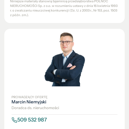
Niniejsze materiały stanowią tajemnicę przedsiębiorstwa PÓŁNOC
NIERUCHOMOŚCI Sp. z o.o. w rozumieniu ustawy z dnia 16 kwietnia 1993
r. o zwalczaniu nieuczciwej konkurencji (Dz. U. z 2003 r., Nr 153, poz. 1503
z późn. zm.).
PROWADZĄCY OFERTĘ
Marcin Niemyjski
Doradca ds. nieruchomości
509 532 987