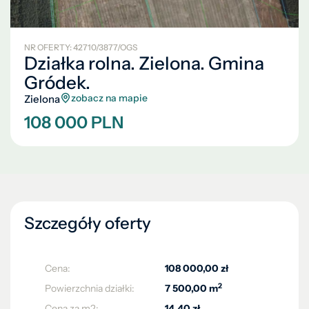
NR OFERTY: 42710/3877/OGS
Działka rolna. Zielona. Gmina
Gródek.
zobacz na mapie
Zielona
108 000 PLN
Szczegóły oferty
Cena:
108 000,00 zł
2
Powierzchnia działki:
7 500,00 m
Cena za m2:
14,40 zł