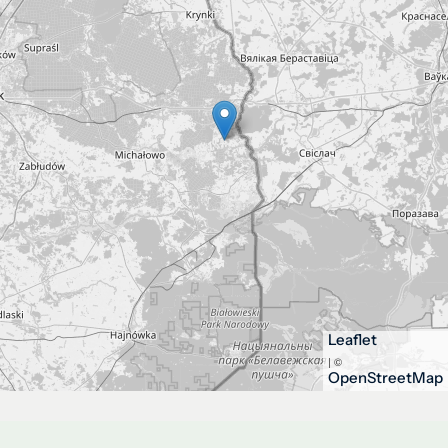
Leaflet
| ©
OpenStreetMap