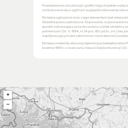
Przedstawione wizualizacje i grafiki mają charakter wyłąc
zorientowanie się w ogólnym wyglądzie oferowanej nieru
Niniejsze ogłoszenie wraz z jego elementami jest własnoś
Wszelkie prawa zastrzeżone. Kopiowanie, rozpowszechniani
sposób wykraczający poza dozwolony użytek określony prze
pokrewnych (Dz. U. 1994, nr 24 poz. 83 z późn. zm.) bez 
współpracujących jest zabronione i może stanowić podsta
Niniejsze materiały stanowią tajemnicę przedsiębiorstw
kwietnia 1993 r. o zwalczaniu nieuczciwej konkurencji (Dz. U.
+
−