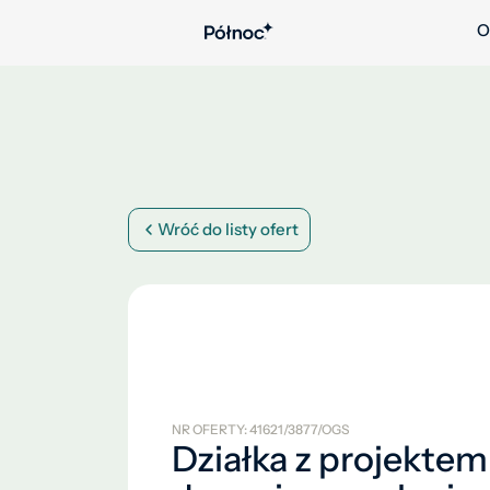
O
Wróć do listy ofert
NR OFERTY: 41621/3877/OGS
Działka z projektem