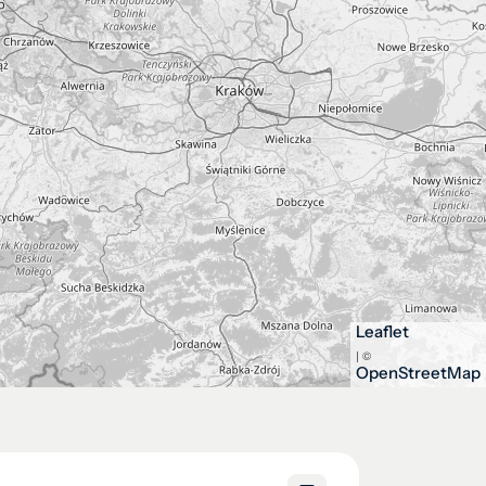
Leaflet
| ©
OpenStreetMap