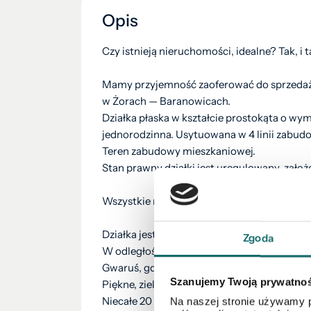
Opis
Czy istnieją nieruchomości, idealne? Tak, i 
Mamy przyjemność zaoferować do sprzedaż
w Żorach — Baranowicach.
Działka płaska w kształcie prostokąta o wy
jednorodzinna. Usytuowana w 4 linii zabud
Teren zabudowy mieszkaniowej.
Stan prawny działki jest uregulowany, założ
Wszystkie media dostępne na działce.
Działka jest bardzo dobrze skomunikowana 
Zgoda
W odległości ok. 5 km znajdziemy przedszkol
Gwaruś, gdzie i duży i mały znajdzie coś dla s
Szanujemy Twoją prywatno
Piękne, zielone tereny zachęcają do pieszy
Niecałe 20 min i jesteśmy w Dream Parku O
Na naszej stronie używamy p