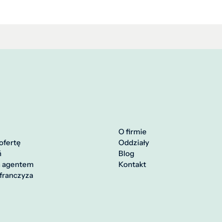
O firmie
ofertę
Oddziały
ń
Blog
ń agentem
Kontakt
franczyza