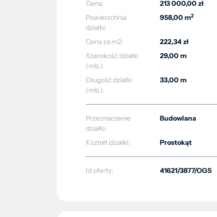
Cena:
213 000,00 zł
2
Powierzchnia
958,00 m
działki:
Cena za m2:
222,34 zł
Szerokość działki
29,00 m
(mb.):
Długość działki
33,00 m
(mb.):
Przeznaczenie
Budowlana
działki:
Kształt działki:
Prostokąt
Id oferty:
41621/3877/OGS