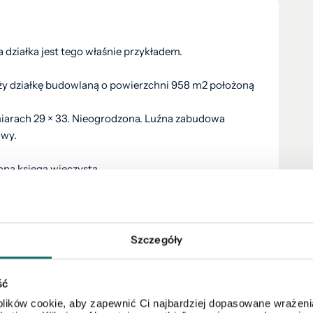
ta działka jest tego właśnie przykładem.
y działkę budowlaną o powierzchni 958 m2 położoną
miarach 29 × 33. Nieogrodzona. Luźna zabudowa
owy.
ona księga wieczysta.
z miastem — do centrum ok. 7 min.
Szczegóły
e, szkołę, restaurację oraz ośrodek rekreacyjny
iebie :)
ść
ch oraz rowerowych wycieczek.
chaby lub w Zagrodzie żubrów.
lików cookie, aby zapewnić Ci najbardziej dopasowane wrażenia