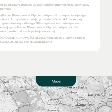
znie poglądowy i stanowią wyłącznie materiał pomocniczy, ułatwiający
chomości.
cią Północ Nieruchomości Sp z o.o. lub podmiotu współpracującego.
e oraz korzystanie z niniejszych materiałów w jakikolwiek inny
pisami ustawy z 4 lutego 1994 r. o prawie autorskim i prawach
pisemnej zgody Północ Nieruchomości Sp z o.o. lub podmiotów
wę odpowiedzialności cywilnej oraz karnej.
a PÓŁNOC NIERUCHOMOŚCI Sp. z o.o. w rozumieniu ustawy z dnia 16
 z 2003 r., Nr 153, poz. 1503 z późn. zm.).
Mapa