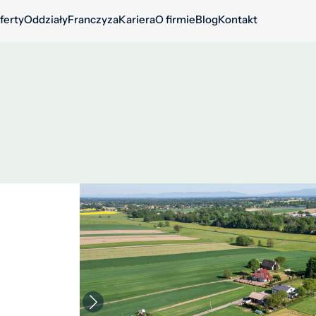
ferty
Oddziały
Franczyza
Kariera
O firmie
Blog
Kontakt