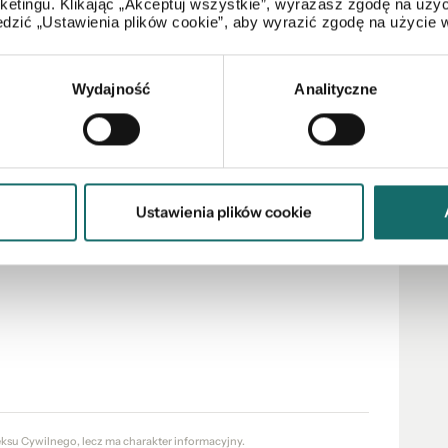
arketingu. Klikając „Akceptuj wszystkie”, wyrażasz zgodę na u
dzić „Ustawienia plików cookie”, aby wyrazić zgodę na użycie 
 domu z płaskim dachem — projekt Oliwnik 2L
a z rekuperacją, powierzchnia użytkowa domu wraz z
Wydajność
Analityczne
e na budowę w listopadzie 2021 r., projekt
ko się budować.
1823/oliwnik-2
Ustawienia plików cookie
adzwoń lub napisz do mnie już teraz.
z spotkam się z Tobą na bezpłatnej prezentacji.
eksu Cywilnego, lecz ma charakter informacyjny.