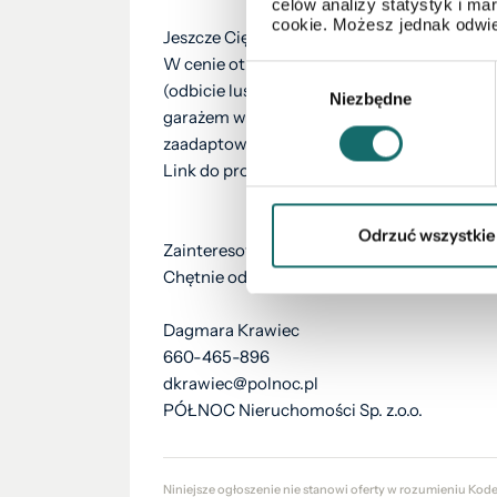
celów analizy statystyk i m
cookie. Możesz jednak odwie
Jeszcze Cię to nie przekonało?
W cenie otrzymujesz projekt nowoczesnego
Wybór
(odbicie lustrzane), wentylacja mechaniczn
Niezbędne
zgody
garażem wynosi 157,12 m2. Wydano pozwoleni
zaadaptowany na działkę, pozostało już tyl
Link do projektu: https://www.kbprojekt.pl/
Odrzuć wszystkie
Zainteresowała Cię ta oferta? Nie zwlekaj. Z
Chętnie odpowiem na dodatkowe pytania ora
Dagmara Krawiec
660-465-896
dkrawiec@polnoc.pl
PÓŁNOC Nieruchomości Sp. z.o.o.
Niniejsze ogłoszenie nie stanowi oferty w rozumieniu Kod