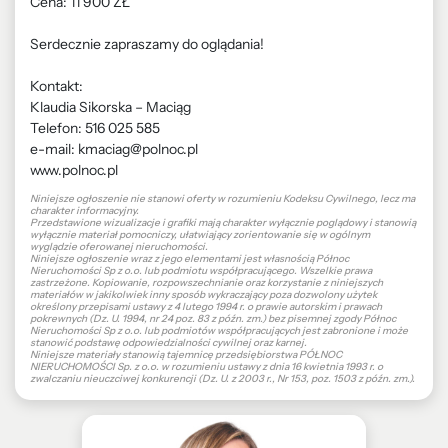
Cena: 11 900 ZŁ
Serdecznie zapraszamy do oglądania!
Kontakt:
Klaudia Sikorska – Maciąg
Telefon: 516 025 585
e-mail: kmaciag@polnoc.pl
www.polnoc.pl
Niniejsze ogłoszenie nie stanowi oferty w rozumieniu Kodeksu Cywilnego, lecz ma
charakter informacyjny.
Przedstawione wizualizacje i grafiki mają charakter wyłącznie poglądowy i stanowią
wyłącznie materiał pomocniczy, ułatwiający zorientowanie się w ogólnym
wyglądzie oferowanej nieruchomości.
Niniejsze ogłoszenie wraz z jego elementami jest własnością Północ
Nieruchomości Sp z o.o. lub podmiotu współpracującego. Wszelkie prawa
zastrzeżone. Kopiowanie, rozpowszechnianie oraz korzystanie z niniejszych
materiałów w jakikolwiek inny sposób wykraczający poza dozwolony użytek
określony przepisami ustawy z 4 lutego 1994 r. o prawie autorskim i prawach
pokrewnych (Dz. U. 1994, nr 24 poz. 83 z późn. zm.) bez pisemnej zgody Północ
Nieruchomości Sp z o.o. lub podmiotów współpracujących jest zabronione i może
stanowić podstawę odpowiedzialności cywilnej oraz karnej.
Niniejsze materiały stanowią tajemnicę przedsiębiorstwa PÓŁNOC
NIERUCHOMOŚCI Sp. z o.o. w rozumieniu ustawy z dnia 16 kwietnia 1993 r. o
zwalczaniu nieuczciwej konkurencji (Dz. U. z 2003 r., Nr 153, poz. 1503 z późn. zm.).