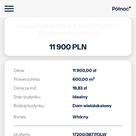
Lokal handlowy z parkingiem,
Wolbrom centrum
11 900 PLN
Cena:
11 900,00 zł
2
Powierzchnia:
600,00 m
Cena za m2:
19,83 zł
Stan budynku:
Idealny
Rodzaj budynku:
Dom wielolokalowy
Rynek:
Wtórny
Id oferty:
17200/3877/OLW