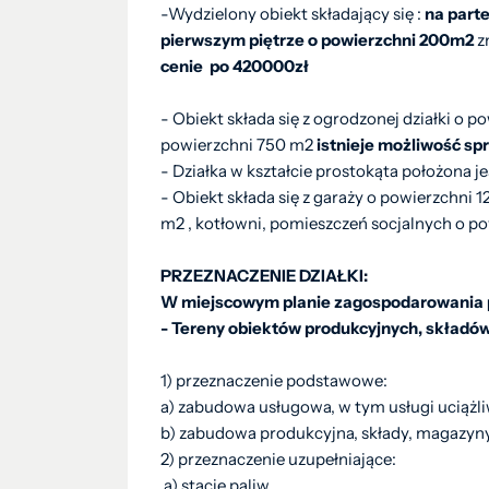
-Wydzielony obiekt składający się :
na parte
pierwszym piętrze o powierzchni 200m2
z
cenie
po
420000zł
- Obiekt składa się z ogrodzonej działki o 
powierzchni 750 m2
istnieje możliwość sp
- Działka w kształcie prostokąta położona jes
- Obiekt składa się z garaży o powierzchni
m2 , kotłowni, pomieszczeń socjalnych o po
PRZEZNACZENIE DZIAŁKI:
W miejscowym planie zagospodarowania 
- Tereny obiektów produkcyjnych, składó
1) przeznaczenie podstawowe:
a) zabudowa usługowa, w tym usługi uciążli
b) zabudowa produkcyjna, składy, magazyn
2) przeznaczenie uzupełniające:
a) stacje paliw,