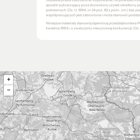
Wszelkie prawa zastrzeżone. Kopiowanie, rozpowszechniani
sposób wykraczający poza dozwolony użytek określony prze
pokrewnych (Dz. U. 1994, nr 24 poz. 83 z późn. zm.) bez 
współpracujących jest zabronione i może stanowić podsta
Niniejsze materiały stanowią tajemnicę przedsiębiorstw
kwietnia 1993 r. o zwalczaniu nieuczciwej konkurencji (Dz. U.
+
−