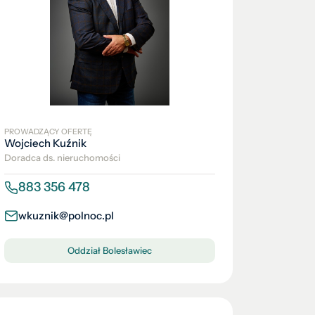
PROWADZĄCY OFERTĘ
Wojciech Kuźnik
Doradca ds. nieruchomości
883 356 478
wkuznik@polnoc.pl
Oddział Bolesławiec