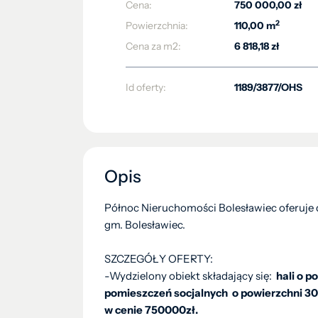
Cena:
750 000,00 zł
2
Powierzchnia:
110,00 m
Cena za m2:
6 818,18 zł
Id oferty:
1189/3877/OHS
Opis
Północ Nieruchomości Bolesławiec oferuje
gm. Bolesławiec.
SZCZEGÓŁY OFERTY:
-Wydzielony obiekt składający się:
hali o po
pomieszczeń socjalnych o powierzchni 3
w cenie 750000zł.