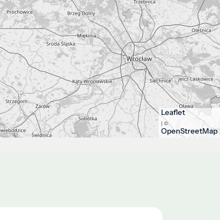
Leaflet
| ©
OpenStreetMap