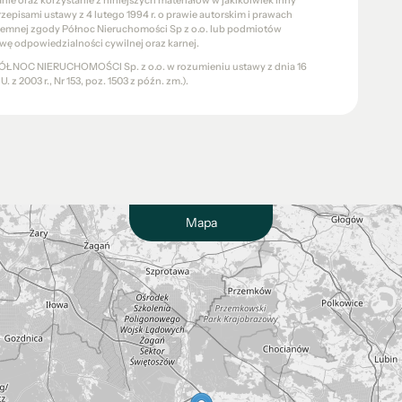
e oraz korzystanie z niniejszych materiałów w jakikolwiek inny
pisami ustawy z 4 lutego 1994 r. o prawie autorskim i prawach
pisemnej zgody Północ Nieruchomości Sp z o.o. lub podmiotów
wę odpowiedzialności cywilnej oraz karnej.
a PÓŁNOC NIERUCHOMOŚCI Sp. z o.o. w rozumieniu ustawy z dnia 16
 z 2003 r., Nr 153, poz. 1503 z późn. zm.).
Mapa