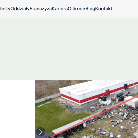
ferty
Oddziały
Franczyza
Kariera
O firmie
Blog
Kontakt