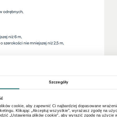
ów odrębnych,
szej niż 6 m,
 szerokości nie mniejszej niż 2,5 m,
, blisko stacja trafo - nowa do 400 kv .
tpliwym atutem.
Szczegóły
oń lub napisz do osoby prowadzącej sprawę:
ść
l. 883 356 478, email: wkuznik@polnoc.pl
lików cookie, aby zapewnić Ci najbardziej dopasowane wrażenia
arketingu. Klikając „Akceptuj wszystkie”, wyrażasz zgodę na u
IEC
dzić „Ustawienia plików cookie”, aby wyrazić zgodę na użycie 