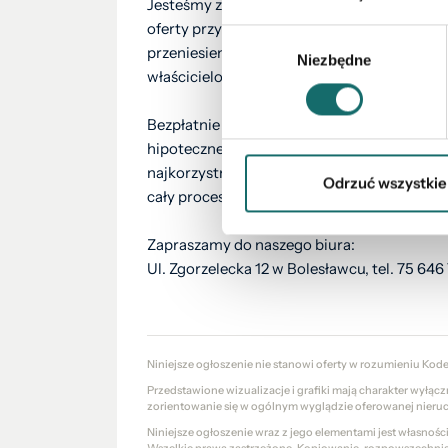
Jesteśmy z Wami na każdym etapie proces
oferty przygotowujemy niezbędne dokume
Wybór
przeniesienia własności, a także uczestni
Niezbędne
zgody
właścicielom.
Bezpłatnie pośredniczymy we wszelkich fo
hipotecznego. Nasz doradca kredytowy spr
najkorzystniejszą propozycję spośród ofer
Odrzuć wszystkie
cały proces realizacji kredytu.
Zapraszamy do naszego biura:
Ul. Zgorzelecka 12 w Bolesławcu, tel. 75 646
Niniejsze ogłoszenie nie stanowi oferty w rozumieniu Kod
Przedstawione wizualizacje i grafiki mają charakter wyłąc
zorientowanie się w ogólnym wyglądzie oferowanej nieru
Niniejsze ogłoszenie wraz z jego elementami jest własnoś