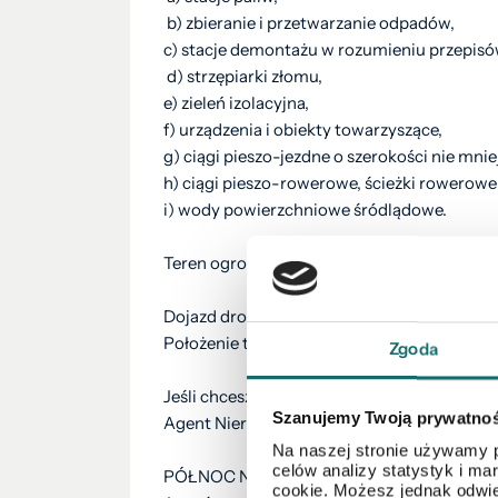
b) zbieranie i przetwarzanie odpadów,
c) stacje demontażu w rozumieniu przepis
d) strzępiarki złomu,
e) zieleń izolacyjna,
f) urządzenia i obiekty towarzyszące,
g) ciągi pieszo-jezdne o szerokości nie mniej
h) ciągi pieszo-rowerowe, ścieżki rowerowe o
i) wody powierzchniowe śródlądowe.
Teren ogrodzony, dostępne media: prąd, woda
Dojazd drogą utwardzoną.
Położenie tej nieruchomości jest jej niewą
Zgoda
Jeśli chcesz obejrzeć nieruchomość, zadzw
Szanujemy Twoją prywatno
Agent Nieruchomości
WOJCIECH KUŹNIK, te
Na naszej stronie używamy p
celów analizy statystyk i m
PÓŁNOC NIERUCHOMOŚCI O/BOLESŁAW
cookie. Możesz jednak odwie