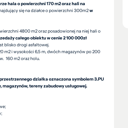
rze hala o powierzchni 170 m2 oraz hali na
najdujący się na działce o powierzchni 300m2
w
powierzchni 4800 m2 oraz posadowionej na niej hali o
rzedaży całego obiektu w cenie 2 100 000zł
t blisko drogi asfaltowej.
 120 m2 i wysokości 6,5 m, dwóch magazynów po 200
w. 160 m2 oraz holu.
przestrzennego działka oznaczona symbolem 3.PU
w, magazynów, tereny zabudowy usługowej.
we;
y;