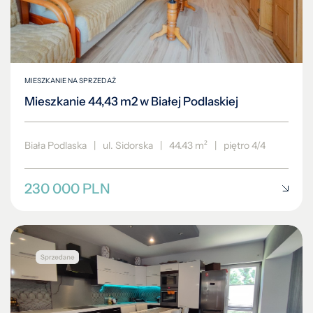
MIESZKANIE NA SPRZEDAŻ
Mieszkanie 44,43 m2 w Białej Podlaskiej
Biała Podlaska
|
ul. Sidorska
|
44.43 m²
|
piętro 4/4
230 000 PLN