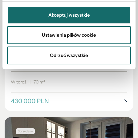
Akceptuj wszystkie
Ustawienia plików cookie
DOM NA SPRZEDAŻ
Odrzuć wszystkie
Urokliwe siedlisko w Witorożu gm. Drelów
Witoroż
|
70 m²
430 000 PLN