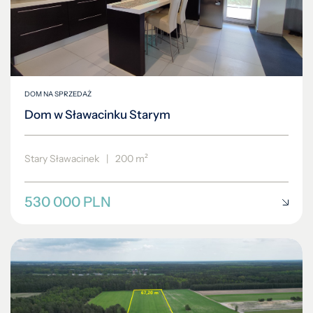
DOM NA SPRZEDAŻ
Dom w Sławacinku Starym
Stary Sławacinek
|
200 m²
530 000 PLN