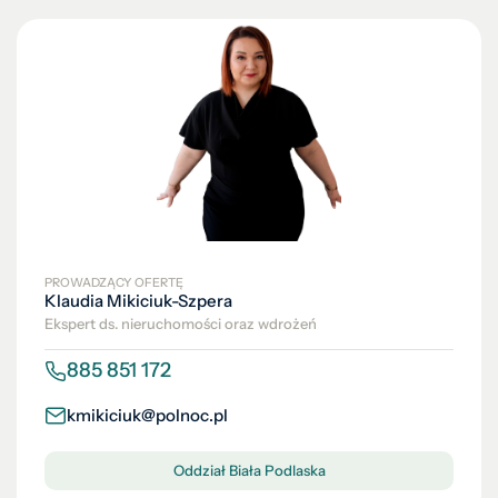
PROWADZĄCY OFERTĘ
Klaudia Mikiciuk-Szpera
Ekspert ds. nieruchomości oraz wdrożeń
885 851 172
kmikiciuk@polnoc.pl
Oddział Biała Podlaska