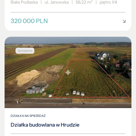
Biała Podlaska
|
ul. Janowska
|
56.22 m²
|
piętro 1/4
320 000 PLN
DZIAŁKA NA SPRZEDAŻ
Działka budowlana w Hrudzie