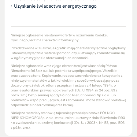
• Uzyskanie świadectwa energetycznego.
Niniejsze ogłoszenie nie stanowi oferty w rozumieniu Kodeksu
Cywilnego, lecz ma charakter informacyjny.
Przedstawione wizualizacje i grafiki mają charakter wyłącznie poglądowy
i stanowią wyłącznie materiał pomocniczy, ułatwiający zorientowanie się
w ogólnym wyglądzie oferowanej nieruchomości.
Niniejsze ogłoszenie wraz z jego elementami jest własnością Północ
Nieruchomości Sp z o.o. lub podmiotu współpracującego. Wszelkie
prawa zastrzeżone. Kopiowanie, rozpowszechnianie oraz korzystanie z
niniejszych materiałów w jakikolwiek inny sposób wykraczający poza
dozwolony użytek określony przepisami ustawy z 4 lutego 1994 r. o
prawie autorskim i prawach pokrewnych (Dz. U. 1994, nr 24 poz. 83 z
późn. zm.) bez pisemnej zgody Północ Nieruchomości Sp z o.o. lub
podmiotów współpracujących jest zabronione i może stanowić podstawę
odpowiedzialności cywilnej oraz karnej.
Niniejsze materiały stanowią tajemnicę przedsiębiorstwa PÓŁNOC
NIERUCHOMOŚCI Sp. z o.o. w rozumieniu ustawy z dnia 16 kwietnia 1993
r. o zwalczaniu nieuczciwej konkurencji (Dz. U. z 2003 r., Nr 153, poz. 1503
z późn. zm.).