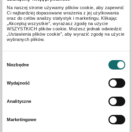
Na naszej stronie używamy plików cookie, aby zapewnić
Ci najbardziej dopasowane wrażenia z jej użytkowania
oraz do celów analizy statystyk i marketingu. Klikając
MIESZKANIE NA SPRZEDAŻ
„Akceptuj wszystkie”, wyrażasz zgodę na użycie
WSZYSTKICH plików cookie. Możesz jednak odwiedzić
Mieszkanie 50 m2 przy ulicy Kopernika
„Ustawienia plików cookie”, aby wyrazić zgodę na użycie
wybranych plików.
Biała Podlaska
|
ul. Mikołaja Kopernika
|
50.3 m²
Wybór
Niezbędne
zgody
280 000 PLN
Wydajność
Analityczne
Marketingowe