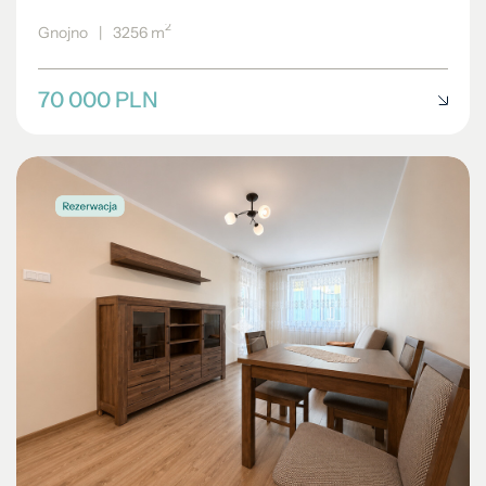
2
Gnojno
|
3256 m
70 000 PLN