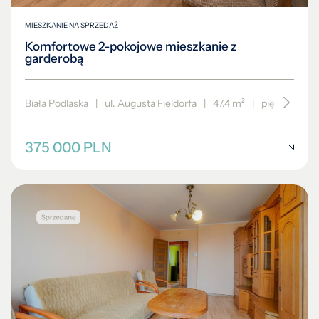
MIESZKANIE NA SPRZEDAŻ
Komfortowe 2-pokojowe mieszkanie z
garderobą
Biała Podlaska
|
ul. Augusta Fieldorfa
|
47.4 m²
|
piętro 1/4
375 000 PLN