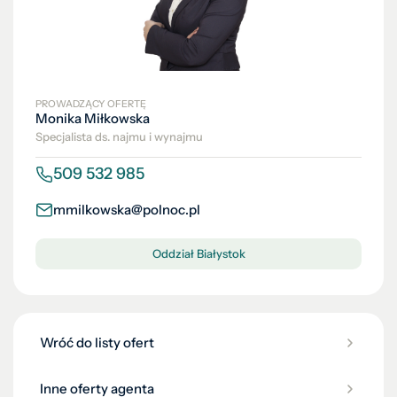
PROWADZĄCY OFERTĘ
Monika Miłkowska
Specjalista ds. najmu i wynajmu
509 532 985
mmilkowska@polnoc.pl
Oddział Białystok
Wróć do listy ofert
Inne oferty agenta