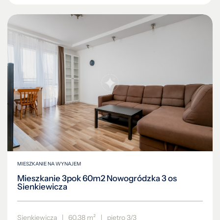
MIESZKANIE NA WYNAJEM
Mieszkanie 3pok 60m2 Nowogródzka 3 os
Sienkiewicza
Sienkiewicza
|
60.38 m²
|
piętro 3/3