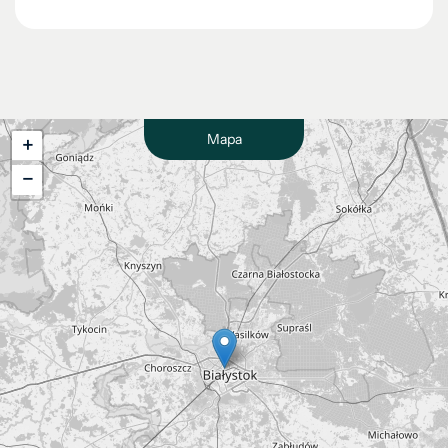
Mapa
+
−