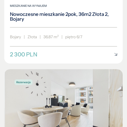
MIESZKANIE NA WYNAJEM
Nowoczesne mieszkanie 2pok, 36m2 Złota 2,
Bojary
Bojary
|
Złota
|
36.87 m²
|
piętro 6/7
2 300 PLN