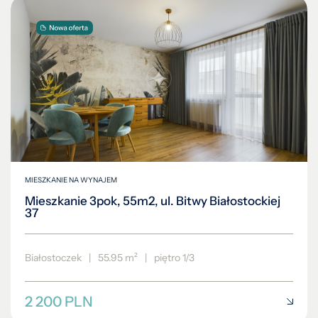
MIESZKANIE NA WYNAJEM
Mieszkanie 3pok, 55m2, ul. Bitwy Białostockiej
37
Białostoczek
|
55.95 m²
|
piętro 1/3
2 200 PLN