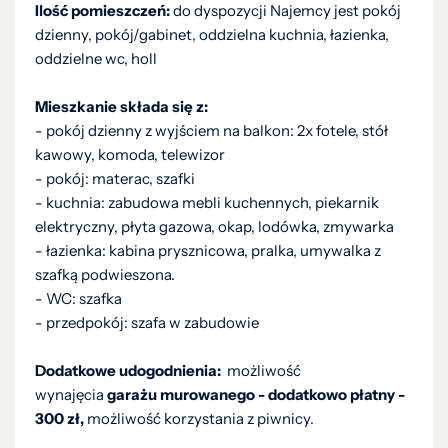
Ilość pomieszczeń:
do dyspozycji Najemcy jest pokój
dzienny, pokój/gabinet, oddzielna kuchnia, łazienka,
oddzielne wc, holl
Mieszkanie składa się z:
- pokój dzienny z wyjściem na balkon: 2x fotele, stół
kawowy, komoda, telewizor
- pokój: materac, szafki
- kuchnia: zabudowa mebli kuchennych, piekarnik
elektryczny, płyta gazowa, okap, lodówka, zmywarka
- łazienka: kabina prysznicowa, pralka, umywalka z
szafką podwieszona.
- WC: szafka
- przedpokój: szafa w zabudowie
Dodatkowe udogodnienia:
możliwość
wynajęcia
garażu murowanego - dodatkowo płatny -
300 zł,
możliwość korzystania z piwnicy.