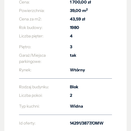
Cena:
1 700,00 zł
2
Powierzchnia:
39,00 m
Cena za m2:
43,59 zł
Rok budowy:
1980
Liczba pięter:
4
Piętro:
3
Garaż/Miejsca
tak
parkingowe:
Rynek:
Wtórny
Rodzaj budynku:
Blok
Liczba pokoi:
2
Typ kuchni:
Widna
Id oferty:
14291/3877/OMW