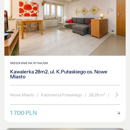
MIESZKANIE NA WYNAJEM
Kawalerka 28m2, ul. K.Pułaskiego os. Nowe
Miasto
Nowe Miasto
|
Kazimierza Pułaskiego
|
28.26 m²
|
piętro 3/3
1 700 PLN