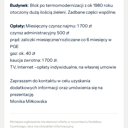
Budynek
: Blok po termomodernizacji z ok 1980 roku
otoczony dużą ilością zieleni. Zadbane części wspólne.
Opłaty:
Miesięczny czynsz najmu: 1 700 zł
czynsz administracyjny 500 zł
prąd: zaliczki miesięczne/rozliczane co 6 miesięcy w
PGE
gaz: ok. 40 zł
kaucja zwrotna: 1 700 zł.
TV, Internet –opłaty indywidualne, na własnej umowie
Zapraszam do kontaktu w celu uzyskania
dodatkowych informacji oraz umówienia się na
prezentację.
Monika Miłkowska
Niniejsze ogłoszenie nie stanowi oferty w rozumieniu Kodeksu
Cywilnego, lecz ma charakter informacyjny.