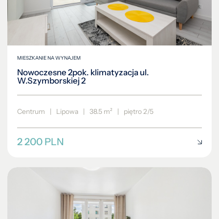
MIESZKANIE NA WYNAJEM
Nowoczesne 2pok. klimatyzacja ul.
W.Szymborskiej 2
Centrum
|
Lipowa
|
38.5 m²
|
piętro 2/5
2 200 PLN