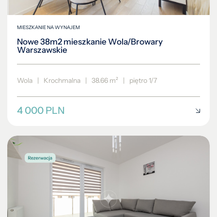
MIESZKANIE NA WYNAJEM
Nowe 38m2 mieszkanie Wola/Browary
Warszawskie
Wola
|
Krochmalna
|
38.66 m²
|
piętro 1/7
4 000 PLN