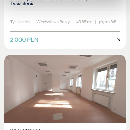
Tysiąclecia
Tysiąclecia
|
Władysława Bełzy
|
43.88 m²
|
piętro 3/5
2 000 PLN