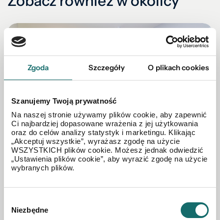
Zobacz również w okolicy
Zgoda
Szczegóły
O plikach cookies
Szanujemy Twoją prywatność
Na naszej stronie używamy plików cookie, aby zapewnić
Ci najbardziej dopasowane wrażenia z jej użytkowania
oraz do celów analizy statystyk i marketingu. Klikając
„Akceptuj wszystkie”, wyrażasz zgodę na użycie
WSZYSTKICH plików cookie. Możesz jednak odwiedzić
„Ustawienia plików cookie”, aby wyrazić zgodę na użycie
MIESZKANIE NA WYNAJEM
wybranych plików.
Kawalerka 25m2,wysoki standard ul. Jurowiecka
15
Wybór
Niezbędne
zgody
Sienkiewicza
|
Jurowiecka
|
25 m²
|
piętro 6/10