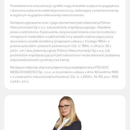
Przedstawione wizualizacje i grafiki mają charakter wyłącznie poglądowy
i stanowią wyłącznie materiał pomocniczy, ułatwiający zorientowanie się
w ogólnym wyglądzie oferowanej nieruchomości.
Niniejsze ogłoszenie wraz z jego elementami jest własnością Północ
Nieruchomości Sp z o.o. lub podmiotu współpracującego. Wszelkie
prawa zastrzeżone. Kopiowanie, rozpowszechnianie oraz korzystanie z
niniejszych materiałów w jakikolwiek inny sposób wykraczający poza
dozwolony użytek określony przepisami ustawy z 4 lutego 1994 r. o
prawie autorskim i prawach pokrewnych (Dz. U. 1994, nr 24 poz. 83 z
późn. zm.) bez pisemnej zgody Północ Nieruchomości Sp z o.o. lub
podmiotów współpracujących jest zabronione i może stanowić podstawę
odpowiedzialności cywilnej oraz karnej.
Niniejsze materiały stanowią tajemnicę przedsiębiorstwa PÓŁNOC
NIERUCHOMOŚCI Sp. z o.o. w rozumieniu ustawy z dnia 16 kwietnia 1993
r. o zwalczaniu nieuczciwej konkurencji (Dz. U. z 2003 r., Nr 153, poz. 1503
z późn. zm.).