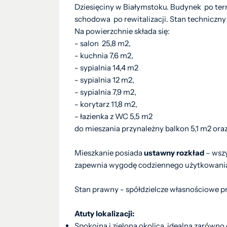
Dziesięciny w Białymstoku. Budynek po te
schodowa po rewitalizacji. Stan techniczn
Na powierzchnie składa się:
- salon 25,8 m2,
- kuchnia 7,6 m2,
- sypialnia 14,4 m2
- sypialnia 12 m2,
- sypialnia 7,9 m2,
- korytarz 11,8 m2,
- łazienka z WC 5,5 m2
do mieszania przynależny balkon 5,1 m2 ora
Mieszkanie posiada
ustawny rozkład
– wszy
zapewnia wygodę codziennego użytkowani
Stan prawny - spółdzielcze własnościowe p
Atuty lokalizacji:
Spokojna i zielona okolica, idealna zarówno 