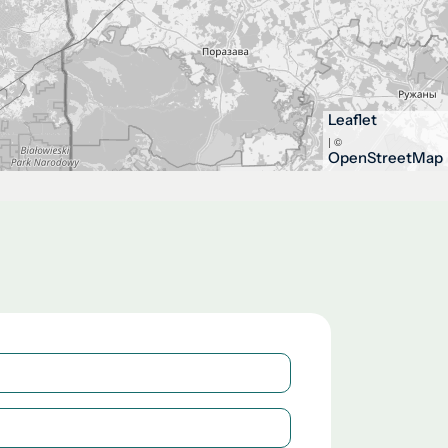
Leaflet
| ©
OpenStreetMap