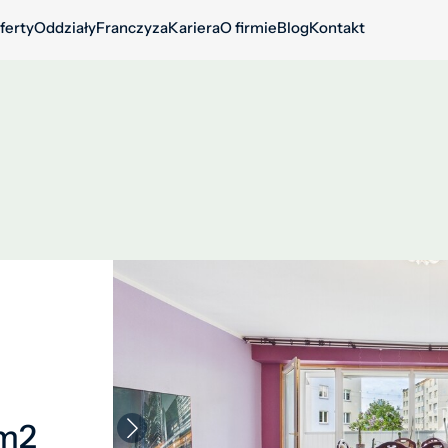
ferty
Oddziały
Franczyza
Kariera
O firmie
Blog
Kontakt
 m2