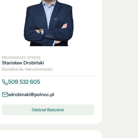
PROWADZĄCY OFERTĘ
Stanisław Drobiński
Doradca ds. nieruchomości
509 532 605
sdrobinski@polnoc.pl
Oddział Białystok