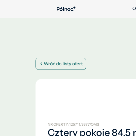
O
Wróć do listy ofert
NR OFERTY: 125711/3877/OMS
Cztery pokoje 84,5