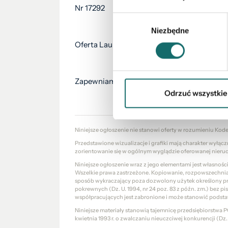
Nr 17292
Wybór
Niezbędne
zgody
Oferta Laureata Konkursu Lider Nieruchomo
Zapewniamy Państwu pomoc prawną przy zak
Odrzuć wszystkie
Niniejsze ogłoszenie nie stanowi oferty w rozumieniu Kod
Przedstawione wizualizacje i grafiki mają charakter wyłąc
zorientowanie się w ogólnym wyglądzie oferowanej nieru
Niniejsze ogłoszenie wraz z jego elementami jest własnoś
Wszelkie prawa zastrzeżone. Kopiowanie, rozpowszechniani
sposób wykraczający poza dozwolony użytek określony prze
pokrewnych (Dz. U. 1994, nr 24 poz. 83 z późn. zm.) bez 
współpracujących jest zabronione i może stanowić podsta
Niniejsze materiały stanowią tajemnicę przedsiębiorstw
kwietnia 1993 r. o zwalczaniu nieuczciwej konkurencji (Dz. U.