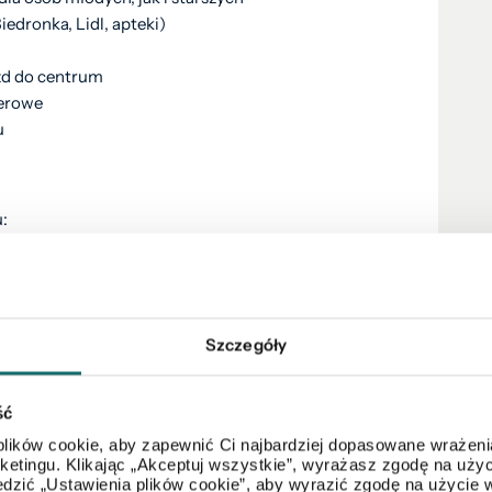
dronka, Lidl, apteki)
zd do centrum
werowe
u
:
Szczegóły
ść
lików cookie, aby zapewnić Ci najbardziej dopasowane wrażenia
arketingu. Klikając „Akceptuj wszystkie”, wyrażasz zgodę na u
dzić „Ustawienia plików cookie”, aby wyrazić zgodę na użycie 