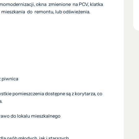
rmomodernizacji, okna zmienione na PCV, klatka
y mieszkania do remontu, lub odświeżenia.
z piwnica
stkie pomieszczenia dostępne są z korytarza, co
a.
rawo do lokalu mieszkalnego
dla osób młodych, jak i starszych