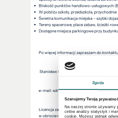
Bliskość punktów handlowo-usługowych (Bie
W pobliżu szkoły, przedszkola, przychodnie
Świetna komunikacja miejska – szybki doja
Tereny spacerowe, place zabaw, ścieżki ro
Dostępne miejsca parkingowe przy budynk
Po więcej informacji zapraszam do kontaktu
Stanisław Drobiński
Zgoda
e-mail: sdrobinski@polnoc.pl
Szanujemy Twoją prywatno
Na naszej stronie używamy p
Licencja zawodowa pośrednika
celów analizy statystyk i m
w obrocie nieruchomościami
cookie. Możesz jednak odwie