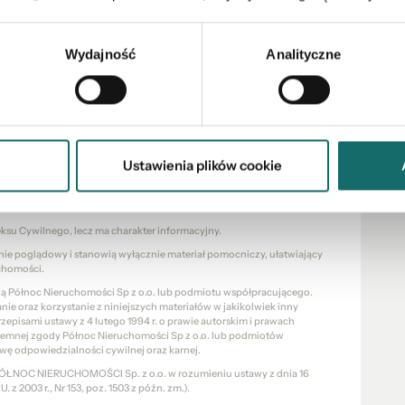
Wydajność
Analityczne
ści Otodom 2020 i 2021 !
upie nieruchomości oraz przy uzyskaniu kredytu.
Ustawienia plików cookie
eksu Cywilnego, lecz ma charakter informacyjny.
znie poglądowy i stanowią wyłącznie materiał pomocniczy, ułatwiający
chomości.
cią Północ Nieruchomości Sp z o.o. lub podmiotu współpracującego.
e oraz korzystanie z niniejszych materiałów w jakikolwiek inny
pisami ustawy z 4 lutego 1994 r. o prawie autorskim i prawach
pisemnej zgody Północ Nieruchomości Sp z o.o. lub podmiotów
wę odpowiedzialności cywilnej oraz karnej.
a PÓŁNOC NIERUCHOMOŚCI Sp. z o.o. w rozumieniu ustawy z dnia 16
 z 2003 r., Nr 153, poz. 1503 z późn. zm.).