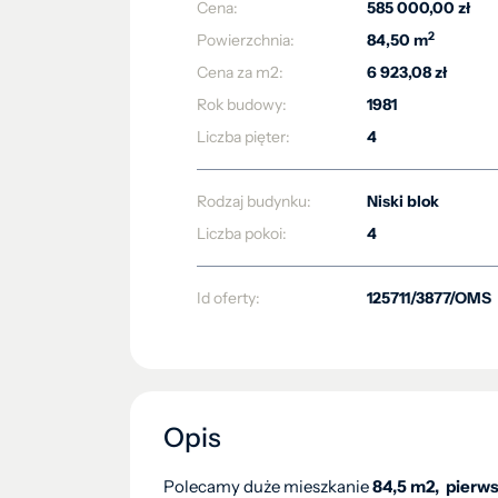
Cena:
585 000,00 zł
2
Powierzchnia:
84,50 m
Cena za m2:
6 923,08 zł
Rok budowy:
1981
Liczba pięter:
4
Rodzaj budynku:
Niski blok
Liczba pokoi:
4
Id oferty:
125711/3877/OMS
Opis
Polecamy duże mieszkanie
84,5 m2, pierws