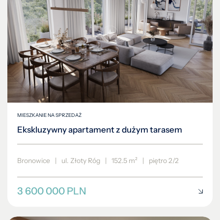
MIESZKANIE NA SPRZEDAŻ
Ekskluzywny apartament z dużym tarasem
Bronowice
|
ul. Złoty Róg
|
152.5 m²
|
piętro 2/2
3 600 000 PLN