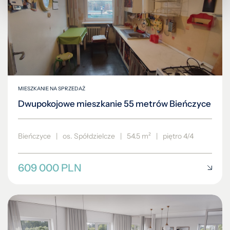
MIESZKANIE NA SPRZEDAŻ
Dwupokojowe mieszkanie 55 metrów Bieńczyce
Bieńczyce
|
os. Spółdzielcze
|
54.5 m²
|
piętro 4/4
609 000 PLN