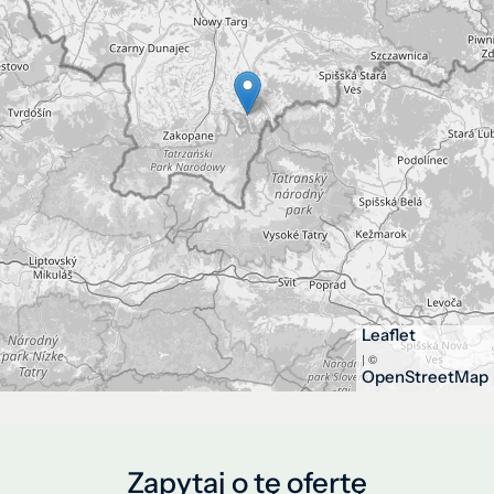
Leaflet
| ©
OpenStreetMap
Zapytaj o tę ofertę