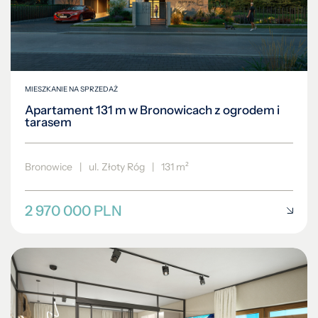
MIESZKANIE NA SPRZEDAŻ
Apartament 131 m w Bronowicach z ogrodem i
tarasem
Bronowice
|
ul. Złoty Róg
|
131 m²
2 970 000 PLN