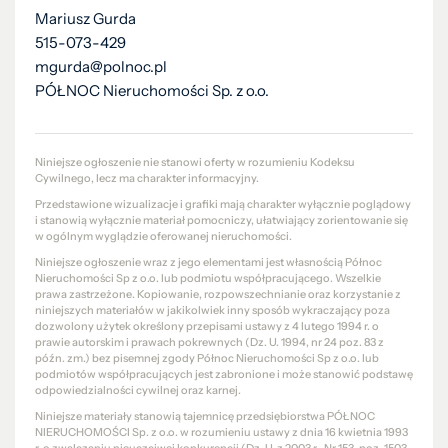
Mariusz Gurda
515-073-429
mgurda@polnoc.pl
PÓŁNOC Nieruchomości Sp. z o.o.
Niniejsze ogłoszenie nie stanowi oferty w rozumieniu Kodeksu
Cywilnego, lecz ma charakter informacyjny.
Przedstawione wizualizacje i grafiki mają charakter wyłącznie poglądowy
i stanowią wyłącznie materiał pomocniczy, ułatwiający zorientowanie się
w ogólnym wyglądzie oferowanej nieruchomości.
Niniejsze ogłoszenie wraz z jego elementami jest własnością Północ
Nieruchomości Sp z o.o. lub podmiotu współpracującego. Wszelkie
prawa zastrzeżone. Kopiowanie, rozpowszechnianie oraz korzystanie z
niniejszych materiałów w jakikolwiek inny sposób wykraczający poza
dozwolony użytek określony przepisami ustawy z 4 lutego 1994 r. o
prawie autorskim i prawach pokrewnych (Dz. U. 1994, nr 24 poz. 83 z
późn. zm.) bez pisemnej zgody Północ Nieruchomości Sp z o.o. lub
podmiotów współpracujących jest zabronione i może stanowić podstawę
odpowiedzialności cywilnej oraz karnej.
Niniejsze materiały stanowią tajemnicę przedsiębiorstwa PÓŁNOC
NIERUCHOMOŚCI Sp. z o.o. w rozumieniu ustawy z dnia 16 kwietnia 1993