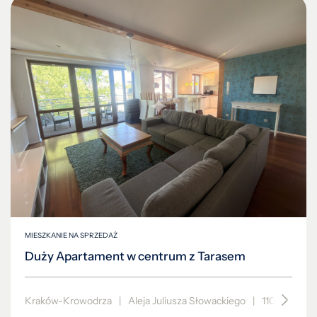
MIESZKANIE NA SPRZEDAŻ
Duży Apartament w centrum z Tarasem
Kraków-Krowodrza
|
Aleja Juliusza Słowackiego
|
110 m²
|
pi