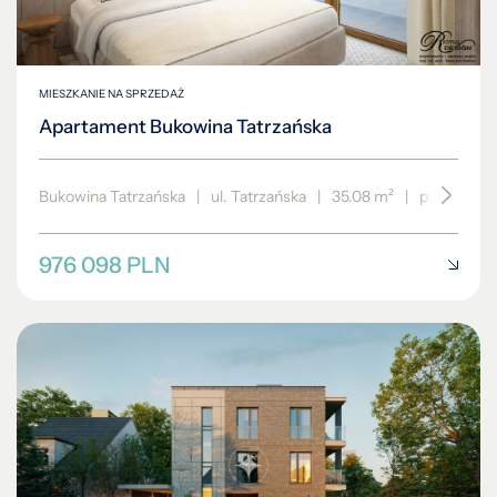
MIESZKANIE NA SPRZEDAŻ
Apartament Bukowina Tatrzańska
Bukowina Tatrzańska
|
ul. Tatrzańska
|
35.08 m²
|
piętro 2/3
976 098 PLN