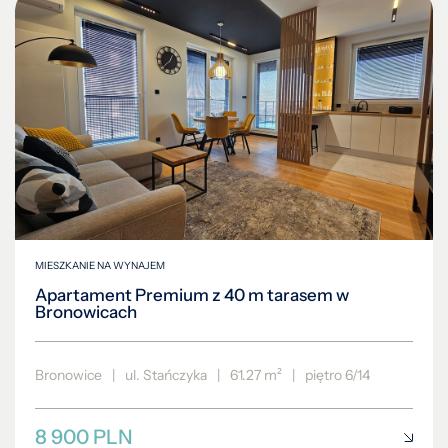
MIESZKANIE NA WYNAJEM
Apartament Premium z 40 m tarasem w
Bronowicach
Bronowice
|
ul. Stańczyka
|
61.27 m²
|
piętro 6/14
8 900 PLN