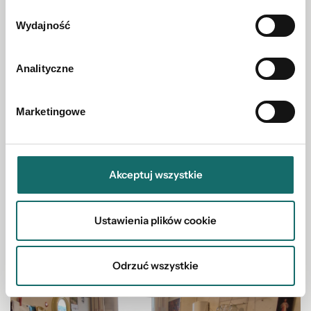
Wydajność
Analityczne
Marketingowe
MIESZKANIE NA SPRZEDAŻ
Apartament Inwestycyjny Bukowina Tatrzańska
Akceptuj wszystkie
Bukowina Tatrzańska
|
ul. Tatrzańska
|
34.31 m²
|
piętro 2/3
Ustawienia plików cookie
921 999 PLN
Odrzuć wszystkie