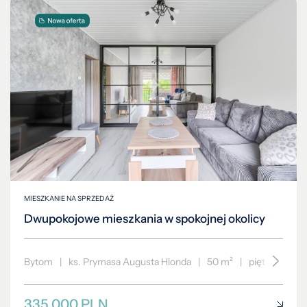
MIESZKANIE NA SPRZEDAŻ
Dwupokojowe mieszkania w spokojnej okolicy
Bytom
|
ks. Prymasa Augusta Hlonda
|
50 m²
|
piętro 2/4
335 000 PLN