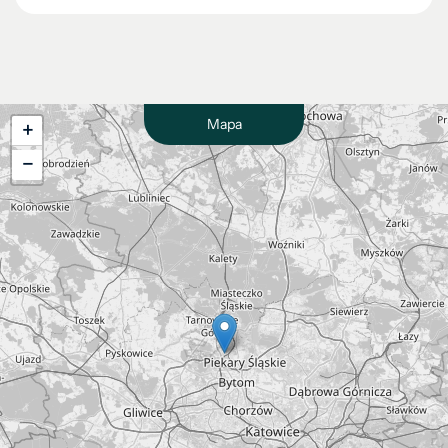
Mapa
+
−