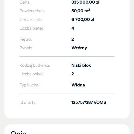
Cena:
335 000,00 zł
2
Powierzchnia:
50,00 m
Cena za m2:
6 700,00 zł
Liczba pięter:
4
Piętro:
2
Rynek:
Wtórny
Rodzaj budynku:
Niski blok
Liczba pokoi:
2
Typ kuchni:
Widna
Id oferty:
125757/3877/OMS
Opis