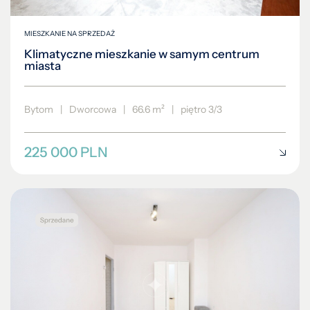
MIESZKANIE NA SPRZEDAŻ
Klimatyczne mieszkanie w samym centrum
miasta
Bytom
|
Dworcowa
|
66.6 m²
|
piętro 3/3
225 000 PLN