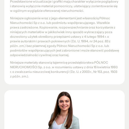
Przedstawione wizualizacje i grafiki mają charakter wyłącznie poglądowy
i stanowią wyłącznie materiał pomocniczy, ułatwiający zorientowanie się
w ogólnym wyglądzie oferowanej nieruchomości.
Niniejsze ogłoszenie wraz z jego elementami jest własnością Północ
Nieruchomości Sp z o.o. lub podmiotu współpracującego. Wszelkie
prawa zastrzeżone. Kopiowanie, rozpowszechnianie oraz korzystanie z
niniejszych materiałów w jakikolwiek inny sposób wykraczający poza
dozwolony użytek określony przepisami ustawy z 4 lutego 1994 r. o
prawie autorskim i prawach pokrewnych (Dz. U. 1994, nr 24 poz. 83 z
późn. zm.) bez pisemnej zgody Północ Nieruchomości Sp z o.o. lub
podmiotów współpracujących jest zabronione i może stanowić podstawę
odpowiedzialności cywilnej oraz karnej.
Niniejsze materiały stanowią tajemnicę przedsiębiorstwa PÓŁNOC
NIERUCHOMOŚCI Sp. z o.o. w rozumieniu ustawy z dnia 16 kwietnia 1993
r. o zwalczaniu nieuczciwej konkurencji (Dz. U. z 2003 r., Nr 153, poz. 1503
z późn. zm.).