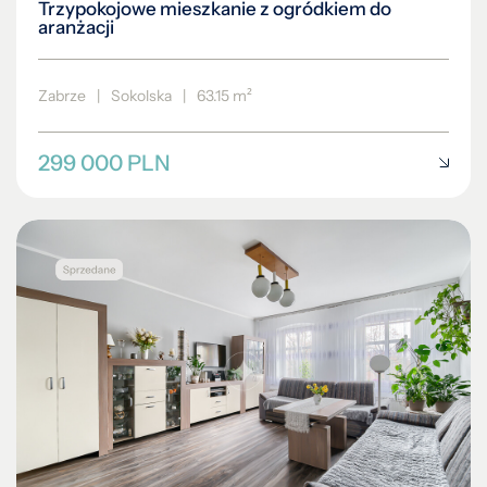
Trzypokojowe mieszkanie z ogródkiem do
aranżacji
Zabrze
|
Sokolska
|
63.15 m²
299 000 PLN