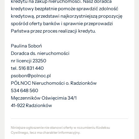
kredytu na zakup nieruchomości. Nasz doradca
kredytowy bezpłatnie pomoże sprawdzić zdolność
kredytową, przedstawi najkorzystniejszą propozycję
spośród oferty banków i sprawnie przeprowadzi
Państwa przez proces realizacji kredytu.
Paulina Soboń
Doradca ds. nieruchomości
nr licencji 23250
tel. 516 831 440
psobon@polnoc.pl
PÓŁNOC Nieruchomości o. Radzionków
534 648 560
Męczenników Oświęcimia 34/1
41-922 Radzionków
Niniejsze ogłoszenie nie stanowi oferty w rozumieniu Kodeksu
Cywilnego, lecz ma charakter informacyjny.