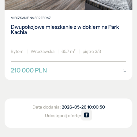
MIESZKANIE NA SPRZEDAŻ
Dwupokojowe mieszkanie z widokiem na Park
Kachla
Bytom
|
Wrocławska
|
65.7 m²
|
piętro 3/3
210 000 PLN
Data dodania:
2026-05-26 10:00:50
Udostępnij ofertę: