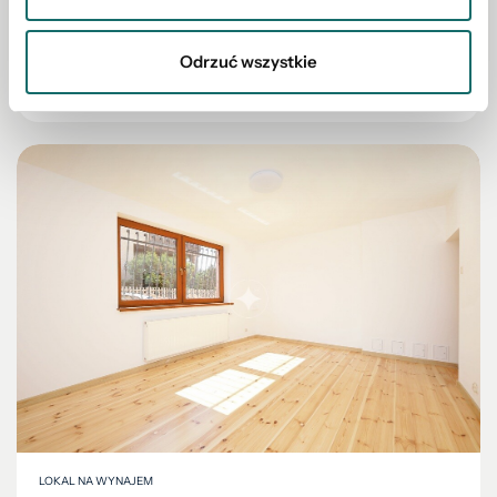
2
Puńców
|
2233 m
Odrzuć wszystkie
149 000 PLN
LOKAL NA WYNAJEM