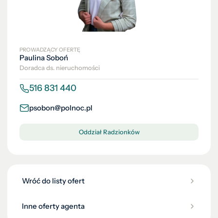
PROWADZĄCY OFERTĘ
Paulina Soboń
Doradca ds. nieruchomości
516 831 440
psobon@polnoc.pl
Oddział Radzionków
Wróć do listy ofert
Inne oferty agenta