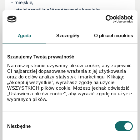
- miejskie,
- istnieje możliwość podłączenia kominka.
DODATKOWE INFORMACJE:
- miejsca parkingowe - duzy parking pod kamienicą.
Zgoda
Szczegóły
O plikach cookies
- mieszkanie bardzo wysokie- ponad 3m wysokości co
daje możliwość stworzenia antresoli w pokoju.
- mieszkanie zbudowane z cegły, grube mury- cicho i
Szanujemy Twoją prywatność
spokojnie.
Na naszej stronie używamy plików cookie, aby zapewnić
Ci najbardziej dopasowane wrażenia z jej użytkowania
oraz do celów analizy statystyk i marketingu. Klikając
„Akceptuj wszystkie”, wyrażasz zgodę na użycie
SUPER LOKALIZACJA
- w pobliżu cała infrastruktura:
WSZYSTKICH plików cookie. Możesz jednak odwiedzić
szkoły (SP 1 i SP 5), przedszkole, sklepy, bazarek,
„Ustawienia plików cookie”, aby wyrazić zgodę na użycie
wybranych plików.
apteka, przychodnia lekarska.
Wybór
Mieszkanie jest idealnym rozwiązaniem dla rodziny z
Niezbędne
zgody
dziećmi jak i osób starszych.
Tylko 2 przystanki autobusowe do centrum miasta.