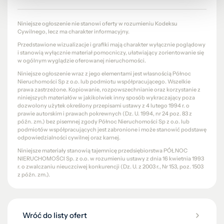
Niniejsze ogłoszenie nie stanowi oferty w rozumieniu Kodeksu
Cywilnego, lecz ma charakter informacyjny.
Przedstawione wizualizacje i grafiki mają charakter wyłącznie poglądowy
i stanowią wyłącznie materiał pomocniczy, ułatwiający zorientowanie się
w ogólnym wyglądzie oferowanej nieruchomości.
Niniejsze ogłoszenie wraz z jego elementami jest własnością Północ
Nieruchomości Sp z o.o. lub podmiotu współpracującego. Wszelkie
prawa zastrzeżone. Kopiowanie, rozpowszechnianie oraz korzystanie z
niniejszych materiałów w jakikolwiek inny sposób wykraczający poza
dozwolony użytek określony przepisami ustawy z 4 lutego 1994 r. o
prawie autorskim i prawach pokrewnych (Dz. U. 1994, nr 24 poz. 83 z
późn. zm.) bez pisemnej zgody Północ Nieruchomości Sp z o.o. lub
podmiotów współpracujących jest zabronione i może stanowić podstawę
odpowiedzialności cywilnej oraz karnej.
Niniejsze materiały stanowią tajemnicę przedsiębiorstwa PÓŁNOC
NIERUCHOMOŚCI Sp. z o.o. w rozumieniu ustawy z dnia 16 kwietnia 1993
r. o zwalczaniu nieuczciwej konkurencji (Dz. U. z 2003 r., Nr 153, poz. 1503
z późn. zm.).
Wróć do listy ofert