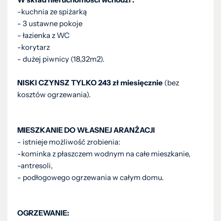
-kuchnia ze spiżarką
- 3 ustawne pokoje
- łazienka z WC
-korytarz
- dużej piwnicy (18,32m2).
NISKI CZYNSZ TYLKO 243 zł miesięcznie
(bez
kosztów ogrzewania).
MIESZKANIE DO WŁASNEJ ARANŻACJI
- istnieje możliwość zrobienia:
-kominka z płaszczem wodnym na całe mieszkanie,
-antresoli,
- podłogowego ogrzewania w całym domu.
OGRZEWANIE: