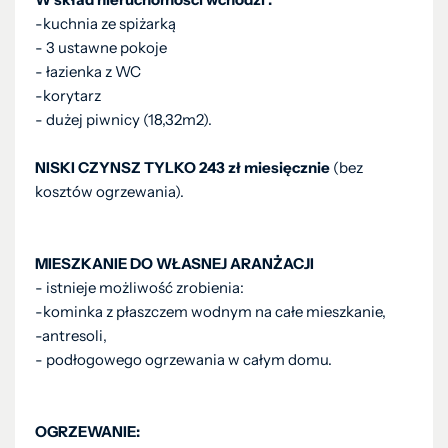
-kuchnia ze spiżarką
- 3 ustawne pokoje
- łazienka z WC
-korytarz
- dużej piwnicy (18,32m2).
NISKI CZYNSZ TYLKO 243 zł miesięcznie
(bez
kosztów ogrzewania).
MIESZKANIE DO WŁASNEJ ARANŻACJI
- istnieje możliwość zrobienia:
-kominka z płaszczem wodnym na całe mieszkanie,
-antresoli,
- podłogowego ogrzewania w całym domu.
OGRZEWANIE: