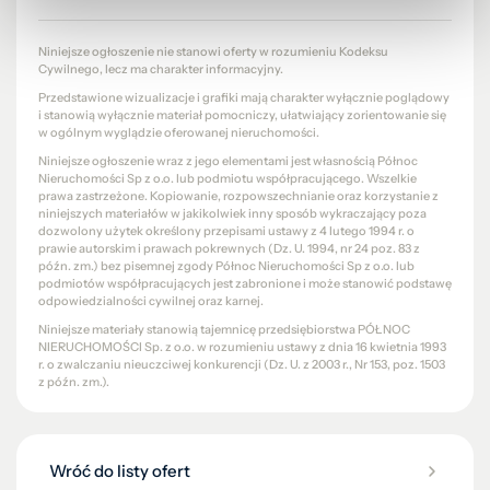
Niniejsze ogłoszenie nie stanowi oferty w rozumieniu Kodeksu
Cywilnego, lecz ma charakter informacyjny.
Przedstawione wizualizacje i grafiki mają charakter wyłącznie poglądowy
i stanowią wyłącznie materiał pomocniczy, ułatwiający zorientowanie się
w ogólnym wyglądzie oferowanej nieruchomości.
Niniejsze ogłoszenie wraz z jego elementami jest własnością Północ
Nieruchomości Sp z o.o. lub podmiotu współpracującego. Wszelkie
prawa zastrzeżone. Kopiowanie, rozpowszechnianie oraz korzystanie z
niniejszych materiałów w jakikolwiek inny sposób wykraczający poza
dozwolony użytek określony przepisami ustawy z 4 lutego 1994 r. o
prawie autorskim i prawach pokrewnych (Dz. U. 1994, nr 24 poz. 83 z
późn. zm.) bez pisemnej zgody Północ Nieruchomości Sp z o.o. lub
podmiotów współpracujących jest zabronione i może stanowić podstawę
odpowiedzialności cywilnej oraz karnej.
Niniejsze materiały stanowią tajemnicę przedsiębiorstwa PÓŁNOC
NIERUCHOMOŚCI Sp. z o.o. w rozumieniu ustawy z dnia 16 kwietnia 1993
r. o zwalczaniu nieuczciwej konkurencji (Dz. U. z 2003 r., Nr 153, poz. 1503
z późn. zm.).
Wróć do listy ofert