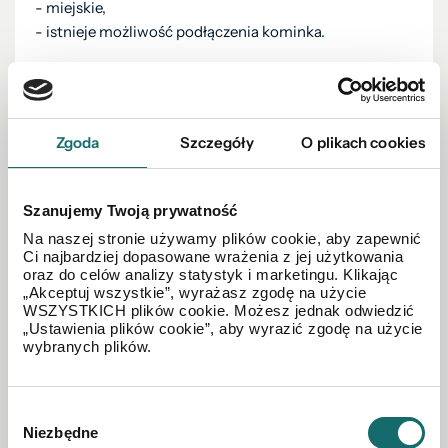
- miejskie,
- istnieje możliwość podłączenia kominka.
DODATKOWE INFORMACJE:
- miejsca parkingowe - duzy parking pod kamienicą.
- mieszkanie bardzo wysokie- ponad 3m wysokości co
Zgoda
Szczegóły
O plikach cookies
daje możliwość stworzenia antresoli w pokoju.
- mieszkanie zbudowane z cegły, grube mury- cicho i
spokojnie.
Szanujemy Twoją prywatność
Na naszej stronie używamy plików cookie, aby zapewnić
Ci najbardziej dopasowane wrażenia z jej użytkowania
SUPER LOKALIZACJA
- w pobliżu cała infrastruktura:
oraz do celów analizy statystyk i marketingu. Klikając
„Akceptuj wszystkie”, wyrażasz zgodę na użycie
szkoły (SP 1 i SP 5), przedszkole, sklepy, bazarek,
WSZYSTKICH plików cookie. Możesz jednak odwiedzić
apteka, przychodnia lekarska.
„Ustawienia plików cookie”, aby wyrazić zgodę na użycie
wybranych plików.
Mieszkanie jest idealnym rozwiązaniem dla rodziny z
Wybór
dziećmi jak i osób starszych.
Niezbędne
zgody
Tylko 2 przystanki autobusowe do centrum miasta.