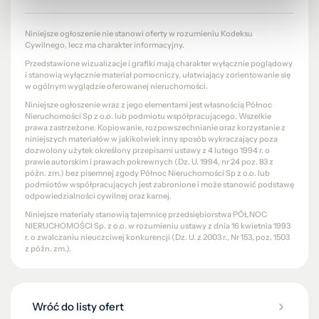
Niniejsze ogłoszenie nie stanowi oferty w rozumieniu Kodeksu
Cywilnego, lecz ma charakter informacyjny.
Przedstawione wizualizacje i grafiki mają charakter wyłącznie poglądowy
i stanowią wyłącznie materiał pomocniczy, ułatwiający zorientowanie się
w ogólnym wyglądzie oferowanej nieruchomości.
Niniejsze ogłoszenie wraz z jego elementami jest własnością Północ
Nieruchomości Sp z o.o. lub podmiotu współpracującego. Wszelkie
prawa zastrzeżone. Kopiowanie, rozpowszechnianie oraz korzystanie z
niniejszych materiałów w jakikolwiek inny sposób wykraczający poza
dozwolony użytek określony przepisami ustawy z 4 lutego 1994 r. o
prawie autorskim i prawach pokrewnych (Dz. U. 1994, nr 24 poz. 83 z
późn. zm.) bez pisemnej zgody Północ Nieruchomości Sp z o.o. lub
podmiotów współpracujących jest zabronione i może stanowić podstawę
odpowiedzialności cywilnej oraz karnej.
Niniejsze materiały stanowią tajemnicę przedsiębiorstwa PÓŁNOC
NIERUCHOMOŚCI Sp. z o.o. w rozumieniu ustawy z dnia 16 kwietnia 1993
r. o zwalczaniu nieuczciwej konkurencji (Dz. U. z 2003 r., Nr 153, poz. 1503
z późn. zm.).
Wróć do listy ofert