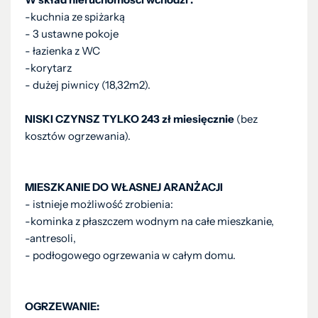
-kuchnia ze spiżarką
- 3 ustawne pokoje
- łazienka z WC
-korytarz
- dużej piwnicy (18,32m2).
NISKI CZYNSZ TYLKO 243 zł miesięcznie
(bez
kosztów ogrzewania).
MIESZKANIE DO WŁASNEJ ARANŻACJI
- istnieje możliwość zrobienia:
-kominka z płaszczem wodnym na całe mieszkanie,
-antresoli,
- podłogowego ogrzewania w całym domu.
OGRZEWANIE: