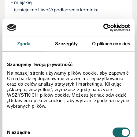
- miejskie,
- istnieje możliwość podłączenia kominka.
DODATKOWE INFORMACJE:
- miejsca parkingowe - duzy parking pod kamienicą.
- mieszkanie bardzo wysokie- ponad 3m wysokości co
Zgoda
Szczegóły
O plikach cookies
daje możliwość stworzenia antresoli w pokoju.
- mieszkanie zbudowane z cegły, grube mury- cicho i
spokojnie.
Szanujemy Twoją prywatność
Na naszej stronie używamy plików cookie, aby zapewnić
Ci najbardziej dopasowane wrażenia z jej użytkowania
SUPER LOKALIZACJA
- w pobliżu cała infrastruktura:
oraz do celów analizy statystyk i marketingu. Klikając
„Akceptuj wszystkie”, wyrażasz zgodę na użycie
szkoły (SP 1 i SP 5), przedszkole, sklepy, bazarek,
WSZYSTKICH plików cookie. Możesz jednak odwiedzić
apteka, przychodnia lekarska.
„Ustawienia plików cookie”, aby wyrazić zgodę na użycie
wybranych plików.
Mieszkanie jest idealnym rozwiązaniem dla rodziny z
Wybór
dziećmi jak i osób starszych.
Niezbędne
zgody
Tylko 2 przystanki autobusowe do centrum miasta.