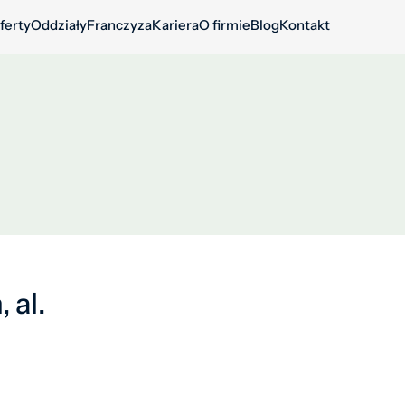
ferty
Oddziały
Franczyza
Kariera
O firmie
Blog
Kontakt
 al.