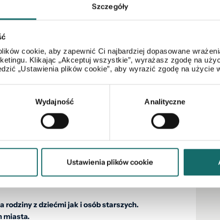
Szczegóły
ść
lików cookie, aby zapewnić Ci najbardziej dopasowane wrażenia
arketingu. Klikając „Akceptuj wszystkie”, wyrażasz zgodę na u
dzić „Ustawienia plików cookie”, aby wyrazić zgodę na użycie 
amienicą.
okości co daje możliwość stworzenia antresoli w
Wydajność
Analityczne
- cicho i spokojnie.
struktura: szkoły (SP 1 i SP 5), przedszkole, sklepy,
Ustawienia plików cookie
 rodziny z dziećmi jak i osób starszych.
 miasta.