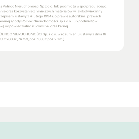
cią Północ Nieruchomości Sp z o.o. lub podmiotu współpracującego.
e oraz korzystanie z niniejszych materiałów w jakikolwiek inny
pisami ustawy z 4 lutego 1994 r. o prawie autorskim i prawach
pisemnej zgody Północ Nieruchomości Sp z o.o. lub podmiotów
wę odpowiedzialności cywilnej oraz karnej.
a PÓŁNOC NIERUCHOMOŚCI Sp. z o.o. w rozumieniu ustawy z dnia 16
 z 2003 r., Nr 153, poz. 1503 z późn. zm.).