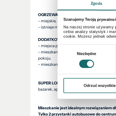
Zgoda
OGRZEWANIE:
Szanujemy Twoją prywatno
- miejskie,
- istnieje możliwość podłączenia kominka.
Na naszej stronie używamy p
celów analizy statystyk i m
cookie. Możesz jednak odwie
DODATKOWE INFORMACJE:
- miejsca parkingowe - duzy parking pod k
Wybór
- mieszkanie bardzo wysokie- ponad 3m wys
Niezbędne
zgody
pokoju.
- mieszkanie zbudowane z cegły, grube mury
SUPER LOKALIZACJA
- w pobliżu cała infra
Odrzuć wszystkie
bazarek, apteka, przychodnia lekarska.
Mieszkanie jest idealnym rozwiązaniem dla
Tylko 2 przystanki autobusowe do centrum