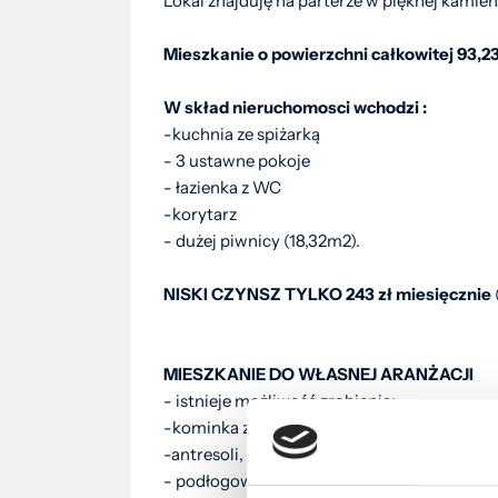
Lokal znajduję na parterze w pięknej kamie
Mieszkanie o powierzchni całkowitej 93,
W skład nieruchomosci wchodzi :
-kuchnia ze spiżarką
- 3 ustawne pokoje
- łazienka z WC
-korytarz
- dużej piwnicy (18,32m2).
NISKI CZYNSZ TYLKO 243 zł miesięcznie
MIESZKANIE DO WŁASNEJ ARANŻACJI
- istnieje możliwość zrobienia:
-kominka z płaszczem wodnym na całe mies
-antresoli,
- podłogowego ogrzewania w całym domu.