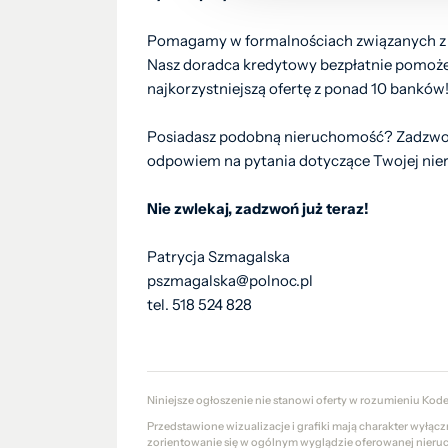
Pomagamy w formalnościach związanych z 
Nasz doradca kredytowy bezpłatnie pomoże 
najkorzystniejszą ofertę z ponad 10 banków
Posiadasz podobną nieruchomość? Zadzwoń i 
odpowiem na pytania dotyczące Twojej nier
Nie zwlekaj, zadzwoń już teraz!
Patrycja Szmagalska
pszmagalska@polnoc.pl
tel. 518 524 828
Niniejsze ogłoszenie nie stanowi oferty w rozumieniu Kod
Przedstawione wizualizacje i grafiki mają charakter wyłąc
zorientowanie się w ogólnym wyglądzie oferowanej nieru